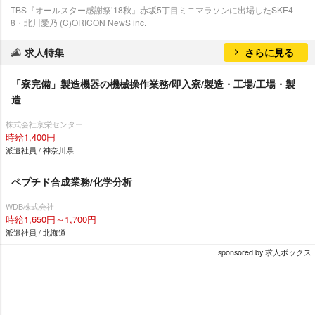
TBS『オールスター感謝祭’18秋』赤坂5丁目ミニマラソンに出場したSKE4
8・北川愛乃 (C)ORICON NewS inc.
求人特集
さらに見る
「寮完備」製造機器の機械操作業務/即入寮/製造・工場/工場・製
造
株式会社京栄センター
時給1,400円
派遣社員 / 神奈川県
ペプチド合成業務/化学分析
WDB株式会社
時給1,650円～1,700円
派遣社員 / 北海道
sponsored by 求人ボックス