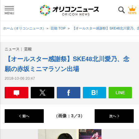
ホーム (オリコンニュース)
芸能 TOP
【オールスター感謝祭】SKE48北川愛乃
ニュース
芸能
【オールスター感謝祭】SKE48北川愛乃、念
願の赤坂ミニマラソン出場
2018-10-06 20:47
（画像：3／3）
前へ
次へ