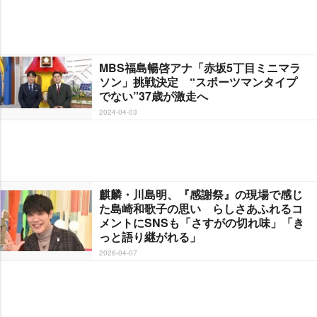
MBS福島暢啓アナ「赤坂5丁目ミニマラ
ソン」挑戦決定 “スポーツマンタイプ
でない”37歳が激走へ
2024-04-03
麒麟・川島明、『感謝祭』の現場で感じ
た島崎和歌子の思い らしさあふれるコ
メントにSNSも「さすがの切れ味」「き
っと語り継がれる」
2026-04-07