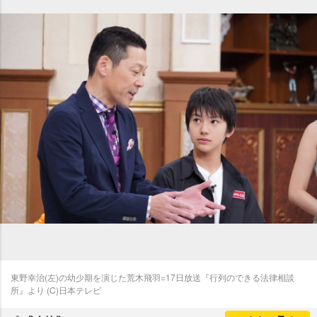
東野幸治(左)の幼少期を演じた荒木飛羽=17日放送『行列のできる法律相談
所』より (C)日本テレビ