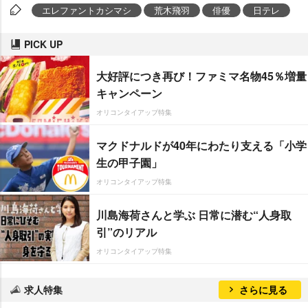
エレファントカシマシ
荒木飛羽
俳優
日テレ
PICK UP
大好評につき再び！ファミマ名物45％増量
キャンペーン
オリコンタイアップ特集
マクドナルドが40年にわたり支える「小学
生の甲子園」
オリコンタイアップ特集
川島海荷さんと学ぶ 日常に潜む“人身取
引”のリアル
オリコンタイアップ特集
求人特集
さらに見る