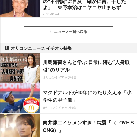
の“不仲説”に言及「確かに昔、干した
よ」 東野幸治はニヤニヤ止まらず
2025-03-24
ニュース一覧へ戻る
オリコンニュース イチオシ特集
川島海荷さんと学ぶ 日常に潜む“人身取
引”のリアル
オリコンタイアップ特集
マクドナルドが40年にわたり支える「小
学生の甲子園」
オリコンタイアップ特集
向井康二イケメンすぎ！純愛『（LOVE S
ONG）』