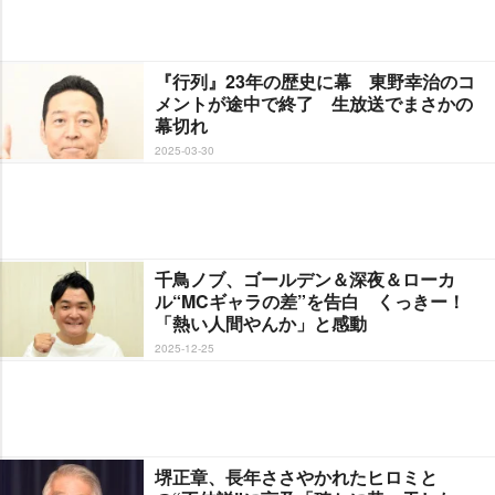
『行列』23年の歴史に幕 東野幸治のコ
メントが途中で終了 生放送でまさかの
幕切れ
2025-03-30
千鳥ノブ、ゴールデン＆深夜＆ローカ
ル“MCギャラの差”を告白 くっきー！
「熱い人間やんか」と感動
2025-12-25
堺正章、長年ささやかれたヒロミと