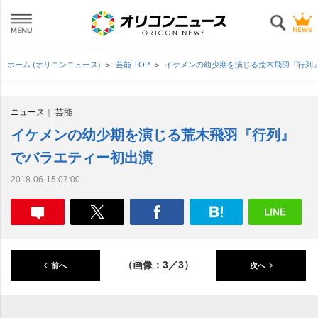
ホーム (オリコンニュース)
芸能 TOP
イケメンの幼少期を演じる荒木飛羽『行列
ニュース
芸能
イケメンの幼少期を演じる荒木飛羽『行列』
でバラエティー初出演
2018-06-15 07:00
（画像：3／3）
前へ
次へ