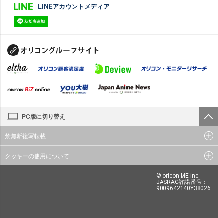
LINEアカウントメディア
PC版に切り替え
禁無断複写転載
クッキーの使用について
© oricon ME inc.
JASRAC許諾番号：
9009642140Y38026