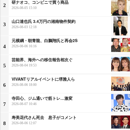
研ナオコ、コンビニで買う商品
2
2026-08-05 15:10
山口達也氏 3.4万円の湘南物件契約
3
2026-08-03 12:18
元横綱・朝青龍、白鵬翔氏と再会2S
4
2026-08-06 16:16
芸能界、海外への移住報告相次ぐ
5
2026-08-04 19:53
VIVANTリアルイベントに堺雅人ら
6
2026-08-06 18:00
寺田心、ジム通いで筋トレ…激変
7
2026-08-07 10:46
寿美花代さん死去 息子がコメント
8
2026-08-06 12:07