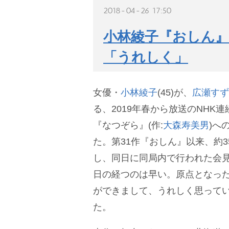
2018-04-26 17:50
小林綾子『おしん』
「うれしく」
女優・
小林綾子
(45)が、
広瀬すず
る、2019年春から放送のNHK連
『なつぞら』(作:
大森寿美男
)へ
た。第31作『おしん』以来、約
し、同日に同局内で行われた会
日の経つのは早い。原点となっ
ができまして、うれしく思って
た。