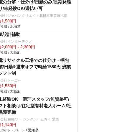
電の分解・仕分け/日勤のみ/長期休暇
り/未経験OK/週払い可
式会社ジャパンクリエイト北日本事業統括部
1,500円
社員 / 北海道
気設計補助
式会社インターテクノ
2,000円～2,300円
社員 / 大阪府
電リサイクル工場での仕分け・梱包
業/日勤&週末オフで時給1580円 残業
シフト制
式会社トーコー
1,580円
社員 / 大阪府
未経験OK」調理スタッフ/無資格可/
フト相談可/住宅型有料老人ホーム/社
保障完備
会社smis/ナーシングホーム寿々 愛西
1,140円
バイト・パート / 愛知県