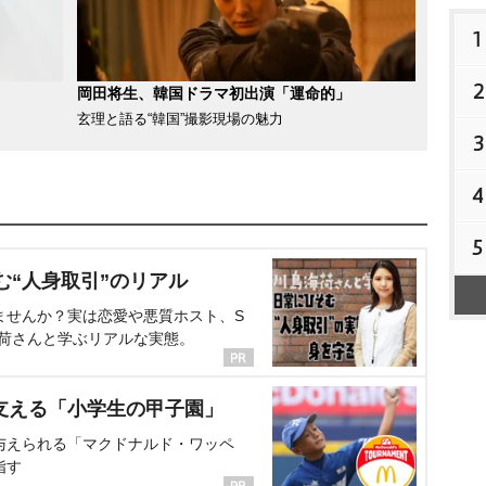
1
2
岡田将生、韓国ドラマ初出演「運命的」
玄理と語る“韓国”撮影現場の魅力
3
4
5
む“人身取引”のリアル
ませんか？実は恋愛や悪質ホスト、S
海荷さんと学ぶリアルな実態。
支える「小学生の甲子園」
与えられる「マクドナルド・ワッペ
指す