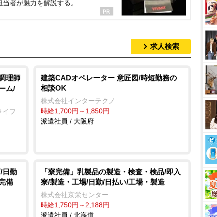
担当者が魅力を解説する。
求人検索
/調理師
建築CADオペレーター 意匠図/時短勤務の
相談OK
ーム/
株式会社インターテクノ
時給1,700円～1,850円
ライフ
派遣社員 / 大阪府
/日勤
「寮完備」乳製品の製造・検査・検品/即入
完備
寮/製造・工場/日勤/日払い/工場・製造
株式会社京栄センター
時給1,750円～2,188円
派遣社員 / 北海道