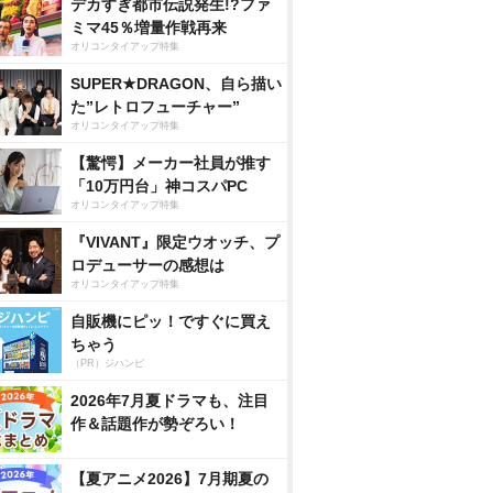
デカすぎ都市伝説発生!?ファ
ミマ45％増量作戦再来
オリコンタイアップ特集
SUPER★DRAGON、自ら描い
た”レトロフューチャー”
オリコンタイアップ特集
【驚愕】メーカー社員が推す
「10万円台」神コスパPC
オリコンタイアップ特集
『VIVANT』限定ウオッチ、プ
ロデューサーの感想は
オリコンタイアップ特集
自販機にピッ！ですぐに買え
ちゃう
（PR）ジハンピ
2026年7月夏ドラマも、注目
作＆話題作が勢ぞろい！
【夏アニメ2026】7月期夏の