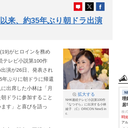
以来、約35年ぶり朝ドラ出演
(19)がヒロインを務め
続テレビ小説第100作
の出演が26日、発表され
35年ぶりに朝ドラに帰還
見に出席した小林は「月
N
拡大する
た朝ドラに参加すること
理
NHK連続テレビ小説第100作
居
『なつぞら』に出演する小林
います」と喜びを語っ
綾子 （C）ORICON NewS in
株式
c.
時給
アル