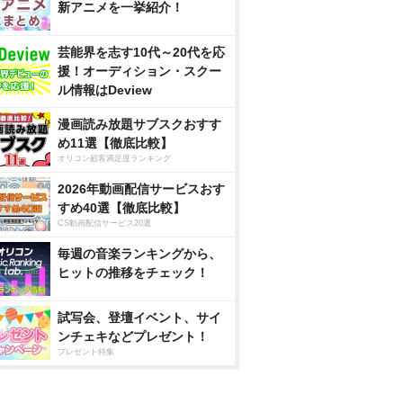
新アニメを一挙紹介！
芸能界を志す10代～20代を応
援！オーディション・スクー
ル情報はDeview
漫画読み放題サブスクおすす
め11選【徹底比較】
オリコン顧客満足度ランキング
2026年動画配信サービスおす
すめ40選【徹底比較】
CS動画配信サービス20選
毎週の音楽ランキングから、
ヒットの推移をチェック！
試写会、登壇イベント、サイ
ンチェキなどプレゼント！
プレゼント特集