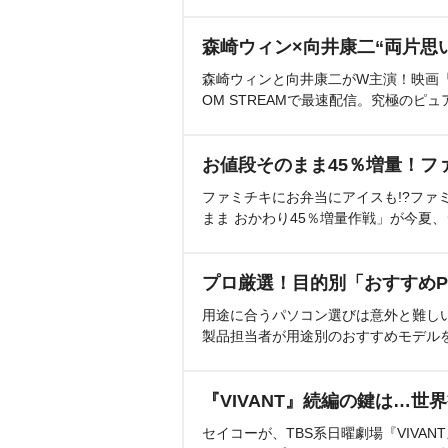
森崎ウィン×向井康二“両片思
森崎ウィンと向井康二がW主演！映画『（L
OM STREAMで最速配信。究極のピュ
お値段そのまま45％増量！フ
ファミチキにお弁当にアイスも!?ファ
まま おかわり45％増量作戦」が今夏
プロ厳選！目的別「おすすめP
用途に合うパソコン選びは意外と難し
製品担当者が用途別のおすすめモデル
『VIVANT』続編の鍵は…世
セイコーが、TBS系日曜劇場『VIVA