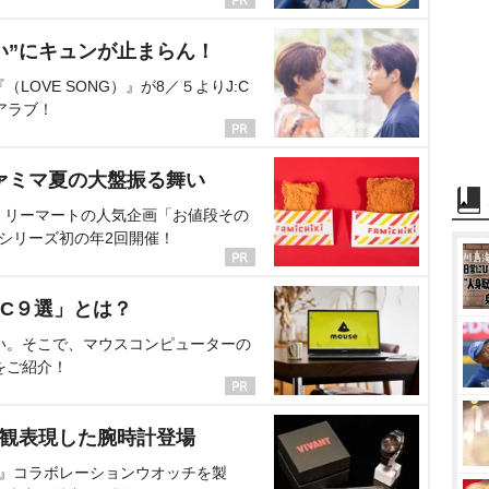
い”にキュンが止まらん！
OVE SONG）』が8／５よりJ:C
アラブ！
ァミマ夏の大盤振る舞い
ミリーマートの人気企画「お値段その
、シリーズ初の年2回開催！
C９選」とは？
い。そこで、マウスコンピューターの
をご紹介！
界観表現した腕時計登場
NT』コラボレーションウオッチを製