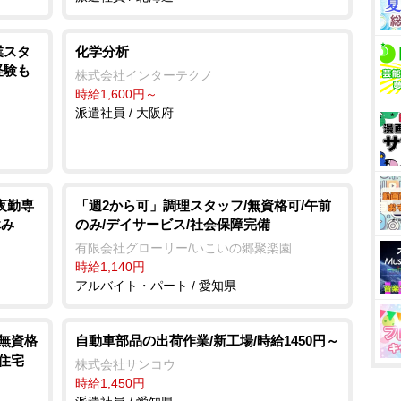
業スタ
化学分析
経験も
株式会社インターテクノ
時給1,600円～
派遣社員 / 大阪府
夜勤専
「週2から可」調理スタッフ/無資格可/午前
休み
のみ/デイサービス/社会保障完備
有限会社グローリー/いこいの郷聚楽園
時給1,140円
アルバイト・パート / 愛知県
/無資格
自動車部品の出荷作業/新工場/時給1450円～
住宅
株式会社サンコウ
時給1,450円