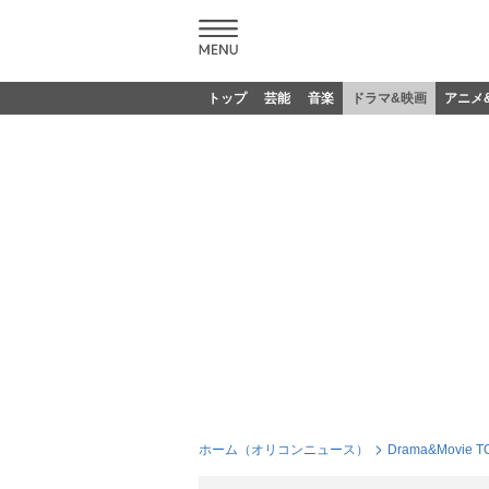
トップ
芸能
音楽
ドラマ&映画
アニメ
ホーム（オリコンニュース）
Drama&Movie T