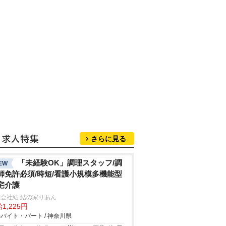
さらに見る
「未経験OK」調理スタッフ/調
EW
師免許必須/時短/看護小規模多機能型
宅介護
会社結 結の家りあん
1,225円
バイト・パート / 神奈川県