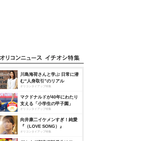
川島海荷さんと学ぶ 日常に潜
む“人身取引”のリアル
オリコンタイアップ特集
マクドナルドが40年にわたり
支える「小学生の甲子園」
オリコンタイアップ特集
向井康二イケメンすぎ！純愛
『（LOVE SONG）』
オリコンタイアップ特集