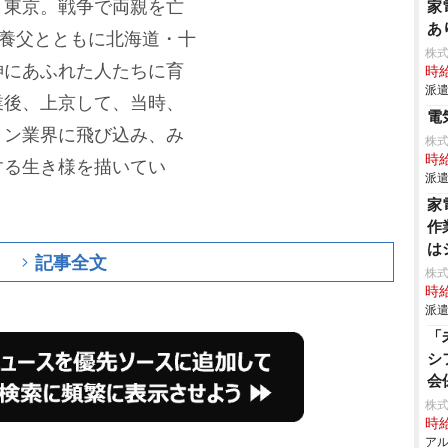
と東京。戦争で両親を亡
家
あ
、養父とともに北海道・十
株
神にあふれた人たちに育
時給
派遣
業後、上京して、当時、
電
ョン業界に飛び込み、み
株
時給
する生き様を描いてい
派遣
家
作
は
記事全文
株
時給
派遣
「
シ
会
株式
時給
アル