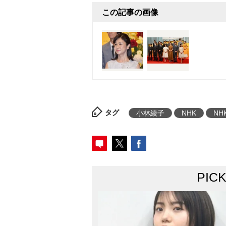
この記事の画像
タグ
小林綾子
NHK
NH
PIC