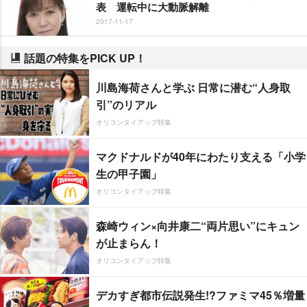
表 運転中に大動脈解離
2017-11-17
話題の特集をPICK UP！
川島海荷さんと学ぶ 日常に潜む“人身取
引”のリアル
オリコンタイアップ特集
マクドナルドが40年にわたり支える「小学
生の甲子園」
オリコンタイアップ特集
森崎ウィン×向井康二“両片思い”にキュン
が止まらん！
オリコンタイアップ特集
デカすぎ都市伝説発生!?ファミマ45％増量