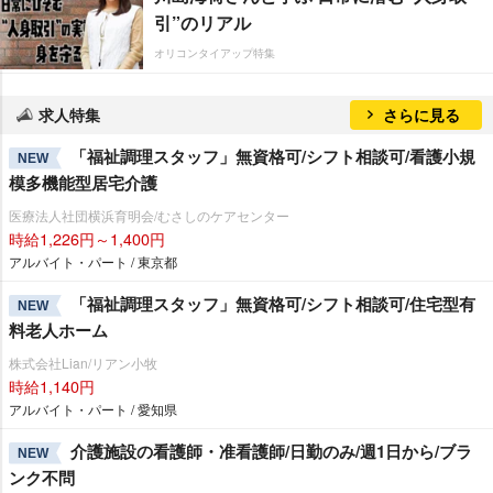
引”のリアル
オリコンタイアップ特集
求人特集
さらに見る
「福祉調理スタッフ」無資格可/シフト相談可/看護小規
NEW
模多機能型居宅介護
医療法人社団横浜育明会/むさしのケアセンター
時給1,226円～1,400円
アルバイト・パート / 東京都
「福祉調理スタッフ」無資格可/シフト相談可/住宅型有
NEW
料老人ホーム
株式会社Lian/リアン小牧
時給1,140円
アルバイト・パート / 愛知県
介護施設の看護師・准看護師/日勤のみ/週1日から/ブラ
NEW
ンク不問