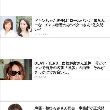
ドキンちゃん後任は“ロールパンナ”冨永み
ーな Xマス特番のみ“バタコさん”佐久間
レイ
2017-12-15
GLAY・TERU、西郷輝彦さん追悼 母がフ
ァンで自身の名前『照彦』の由来「それが
きっかけでお会いし」
2022-02-21
声優・鶴ひろみさん死去 事務所が正式発