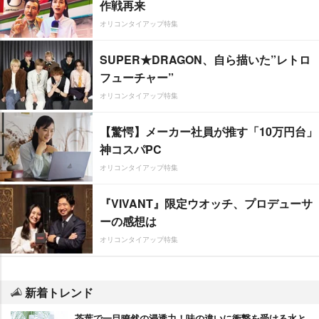
作戦再来
オリコンタイアップ特集
SUPER★DRAGON、自ら描いた”レトロ
フューチャー”
オリコンタイアップ特集
【驚愕】メーカー社員が推す「10万円台」
神コスパPC
オリコンタイアップ特集
『VIVANT』限定ウオッチ、プロデューサ
ーの感想は
オリコンタイアップ特集
新着トレンド
茶葉で一目瞭然の浸透力！味の違いに衝撃を受ける水と