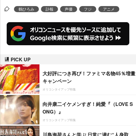
鶴ひろみ
訃報
声優
フジ
アニメ
PICK UP
大好評につき再び！ファミマ名物45％増量
キャンペーン
オリコンタイアップ特集
向井康二イケメンすぎ！純愛『（LOVE S
ONG）』
オリコンタイアップ特集
川島海荷さんと学ぶ 日常に潜む“人身取