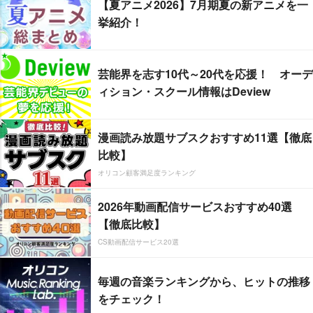
【夏アニメ2026】7月期夏の新アニメを一
挙紹介！
芸能界を志す10代～20代を応援！ オーデ
ィション・スクール情報はDeview
漫画読み放題サブスクおすすめ11選【徹底
比較】
オリコン顧客満足度ランキング
2026年動画配信サービスおすすめ40選
【徹底比較】
CS動画配信サービス20選
毎週の音楽ランキングから、ヒットの推移
をチェック！