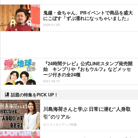
鬼越・金ちゃん、PRイベントで商品を盛大
にこぼす「ずぶ濡れになっちゃいました」
2026-01-28
『24時間テレビ』公式LINEスタンプ発売開
始 キンプリや『おもウルフ』などメッセ
ージ付きの全24種
2021-08-10
話題の特集をPICK UP！
川島海荷さんと学ぶ 日常に潜む“人身取
引”のリアル
オリコンタイアップ特集