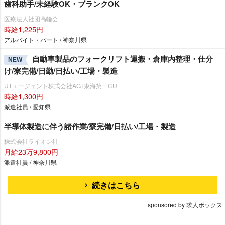
歯科助手/未経験OK・ブランクOK
医療法人社団高輪会
時給1,225円
アルバイト・パート / 神奈川県
自動車製品のフォークリフト運搬・倉庫内整理・仕分
NEW
け/寮完備/日勤/日払い/工場・製造
UTエージェント株式会社AGT東海第一CU
時給1,300円
派遣社員 / 愛知県
半導体製造に伴う諸作業/寮完備/日払い/工場・製造
株式会社ライオン社
月給23万9,800円
派遣社員 / 神奈川県
続きはこちら
sponsored by 求人ボックス