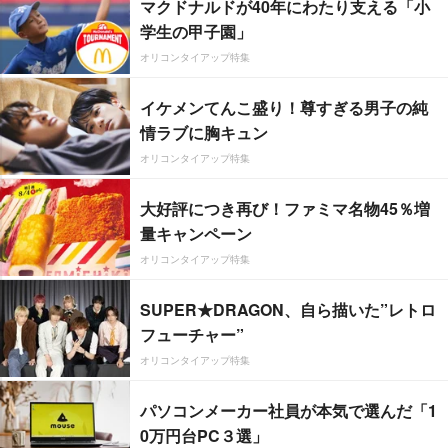
マクドナルドが40年にわたり支える「小
学生の甲子園」
オリコンタイアップ特集
イケメンてんこ盛り！尊すぎる男子の純
情ラブに胸キュン
オリコンタイアップ特集
大好評につき再び！ファミマ名物45％増
量キャンペーン
オリコンタイアップ特集
SUPER★DRAGON、自ら描いた”レトロ
フューチャー”
オリコンタイアップ特集
パソコンメーカー社員が本気で選んだ「1
0万円台PC３選」