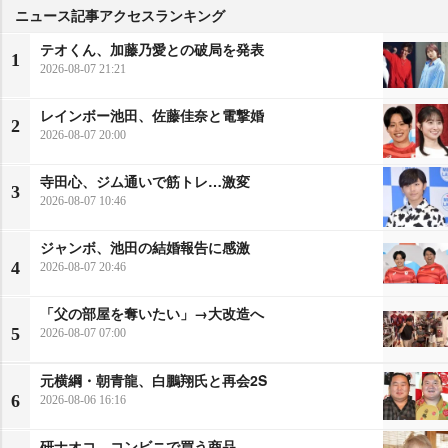
ニュース記事アクセスランキング
テオくん、加藤乃愛との破局を発表
1
2026-08-07 21:21
レインボー池田、佐藤佳奈と電撃婚
2
2026-08-07 20:00
寺田心、ジム通いで筋トレ…激変
3
2026-08-07 10:46
ジャンボ、池田の結婚報告に感激
4
2026-08-07 20:46
「父の部屋を奪いたい」→大改造へ
5
2026-08-07 07:00
元横綱・朝青龍、白鵬翔氏と再会2S
6
2026-08-06 16:16
研ナオコ、コンビニで買う商品