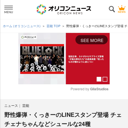
ホーム (オリコンニュース)
芸能 TOP
野性爆弾・くっきーのLINEスタンプ登場 
SEE MORE
Powered by 
GliaStudios
M
ニュース
芸能
u
t
野性爆弾・くっきーのLINEスタンプ登場 チェ
e
チェナちゃんなどシュールな24種