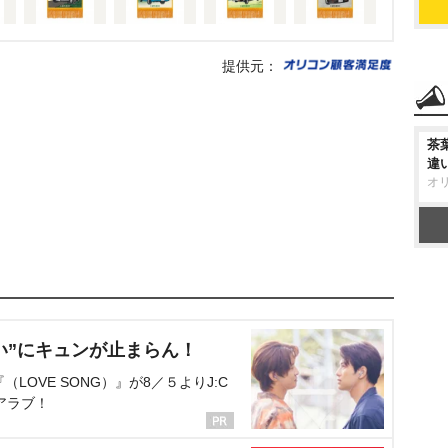
提供元：
茶
違
オ
い”にキュンが止まらん！
OVE SONG）』が8／５よりJ:C
アラブ！