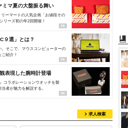
ァミマ夏の大盤振る舞い
ミリーマートの人気企画「お値段その
、シリーズ初の年2回開催！
C９選」とは？
い。そこで、マウスコンピューターの
をご紹介！
界観表現した腕時計登場
NT』コラボレーションウオッチを製
担当者が魅力を解説する。
求人検索