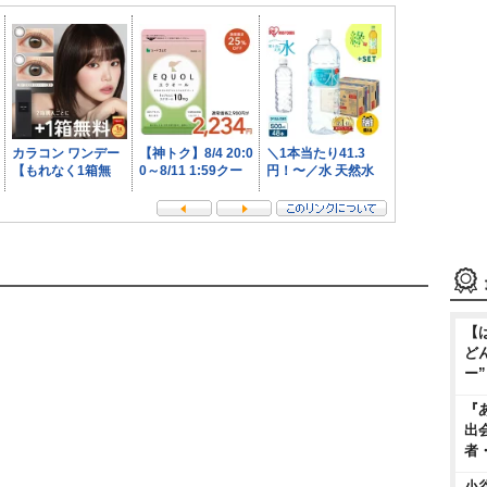
【
ど
ー
『
出
者
小