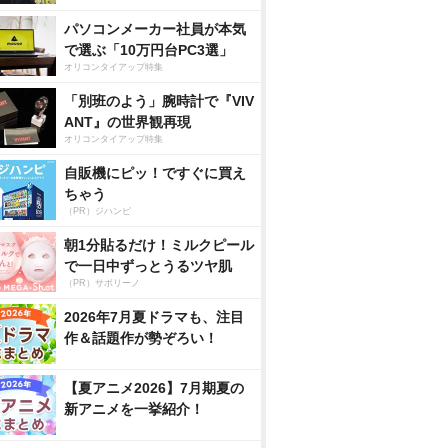
パソコンメーカー社員が本気
で選ぶ「10万円台PC3選」
オリコンタイアップ特集
「別班のよう」腕時計で『VIV
ANT』の世界観再現
オリコンタイアップ特集
自販機にピッ！ですぐに買え
ちゃう
（PR）ジハンピ
朝1分貼るだけ！ミルクピール
で一日中ずっとうるツヤ肌
（PR）サボリーノ
2026年7月夏ドラマも、注目
作＆話題作が勢ぞろい！
【夏アニメ2026】7月期夏の
新アニメを一挙紹介！