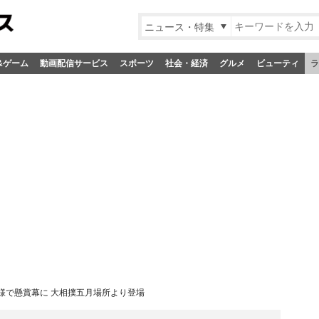
ニュース・特集
&ゲーム
動画配信サービス
スポーツ
社会・経済
グルメ
ビューティ
ラ
様で懸賞幕に 大相撲五月場所より登場