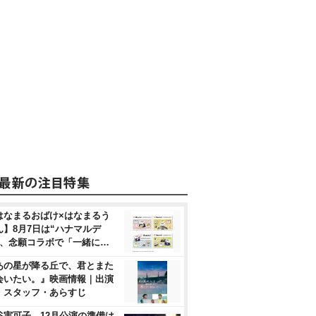
はなまるおばけ×はなまるう
ん】8月7日は“ハナマルデ
”、念願コラボで「一緒に…
あの星が降る丘で、君とまた
会いたい。』映画情報｜出演
・スタッフ・あらすじ
谷実可子、12月公演の準備は