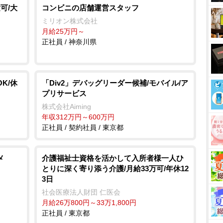
可/大
コンビニの店舗運営スタッフ
ミリオン株式会社
月給25万円～
正社員 / 神奈川県
K/休
「Div2」デバッグリーダー候補/モバイル/ア
プリサービス
株式会社Aiming
年収312万円～600万円
正社員 / 契約社員 / 東京都
メ
介護福祉士資格を活かして入所者様一人ひ
とりに深く寄り添う介護/月給33万可/年休12
3日
社会医療法人財団 仁医会
月給26万800円～33万1,800円
正社員 / 東京都