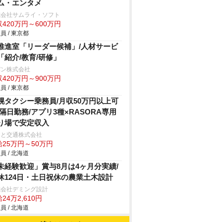
ム・エンタメ
式会社サムライ・ソフト
420万円～600万円
員 / 東京都
I推進室「リーダー候補」/人材サービ
「紹介/教育/研修」
パン株式会社
420万円～900万円
員 / 東京都
幌タクシー乗務員/月収50万円以上可
/隔日勤務/アプリ3種×RASORA専用
り場で安定収入
こと交通株式会社
給25万円～50万円
員 / 北海道
未経験歓迎」賞与8月は4ヶ月分実績/
休124日・土日祝休の農業土木設計
式会社デミング設計
24万2,610円
員 / 北海道