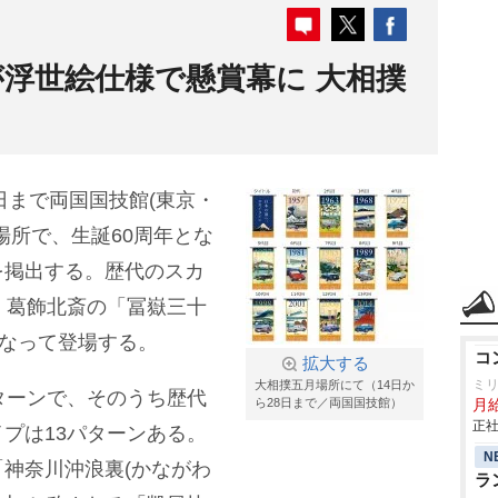
浮世絵仕様で懸賞幕に 大相撲
日まで両国国技館(東京・
場所で、生誕60周年とな
を掲出する。歴代のスカ
・葛飾北斎の「冨嶽三十
になって登場する。
コ
拡大する
ミ
大相撲五月場所にて（14日か
ターンで、そのうち歴代
ら28日まで／両国国技館）
月
正社
プは13パターンある。
N
神奈川沖浪裏(かながわ
ラ