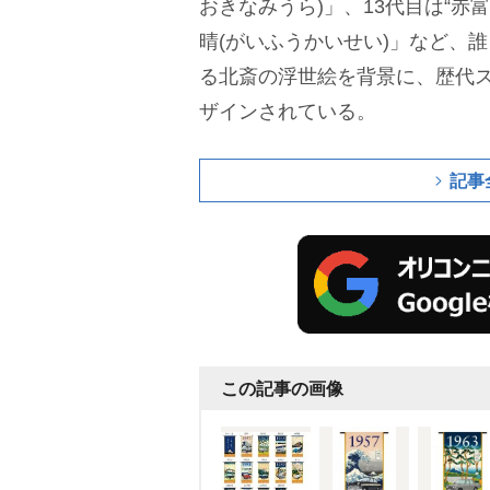
おきなみうら)」、13代目は“赤
晴(がいふうかいせい)」など、
る北斎の浮世絵を背景に、歴代ス
ザインされている。
記事
この記事の画像