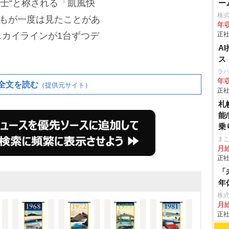
富士“と称される「凱風快
ー
株
誰もが一度は見たことがあ
年収
カイラインが1台ずつデ
正社
A
ス
ラ
年収
全文を読む
（提供元サイト）
正社
札
能
乗
ま
月
正社
「
年
株
月給
正社