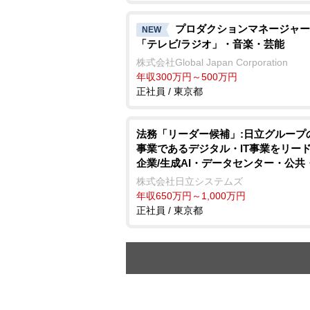
プロダクションマネージャー
NEW
「テレビ/ラジオ」・音楽・芸能
株式会社Global Japan Corporation
年収300万円～500万円
正社員 / 東京都
法務「リーダー候補」:日立グループ
事業であるデジタル・IT事業をリー
企業/生成AI・データセンター・公共
融・クラウド・SaaSなど多様な事業
株式会社日立システムズ
を支える/契約法務中心/システムイ
年収650万円～1,000万円
ータ・ソフトハウス
正社員 / 東京都