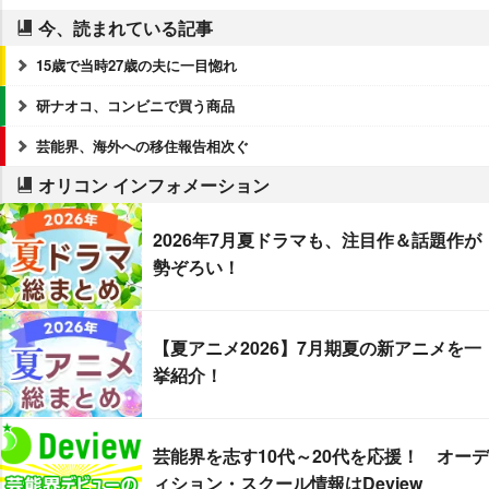
今、読まれている記事
15歳で当時27歳の夫に一目惚れ
研ナオコ、コンビニで買う商品
芸能界、海外への移住報告相次ぐ
オリコン インフォメーション
2026年7月夏ドラマも、注目作＆話題作が
勢ぞろい！
【夏アニメ2026】7月期夏の新アニメを一
挙紹介！
芸能界を志す10代～20代を応援！ オーデ
ィション・スクール情報はDeview