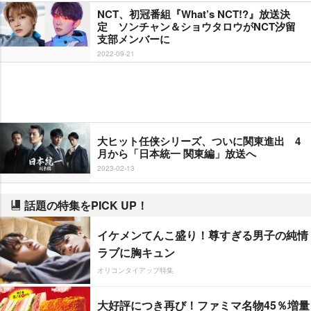
NCT、初冠番組『What’s NCT!?』放送決
定 ソンチャン＆ショウタロウがNCT汐留
支部メンバーに
2022-09-21
大ヒット任侠シリーズ、ついに関東進出 4
月から「日本統一 関東編」放送へ
2023-02-13
話題の特集をPICK UP！
イケメンてんこ盛り！尊すぎる男子の純情
ラブに胸キュン
オリコンタイアップ特集
大好評につき再び！ファミマ名物45％増量