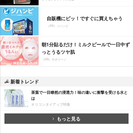
自販機にピッ！ですぐに買えちゃう
（PR）ジハンピ
朝1分貼るだけ！ミルクピールで一日中ず
っとうるツヤ肌
（PR）サボリーノ
新着トレンド
茶葉で一目瞭然の浸透力！味の違いに衝撃を受ける水と
は
オリコンタイアップ特集
もっと見る