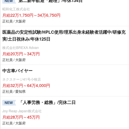
第二新卒歓迎「経理」/年休134日
NEW
昭和化工株式会社
月給22万1,750円～34万6,750円
正社員 / 大阪府
医薬品の安定性試験/HPLC使用/理系出身未経験者活躍中/研修充
実/土日祝休み/年休125日
株式会社BREXA Advan
月給20万円～34万円
正社員 / 大阪府
中古車バイヤー
ネクステージ41号小牧店
月給32万円～64万4,000円
正社員 / 愛知県
「人事労務・総務」/完休二日
NEW
Joy Reap Japan株式会社
月給28万円～45万円
正社員 / 大阪府