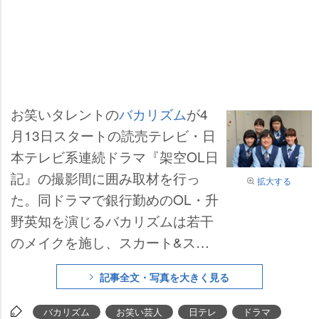
お笑いタレントの
バカリズム
が4
月13日スタートの読売テレビ・日
本テレビ系連続ドラマ『架空OL日
記』の撮影間に囲み取材を行っ
拡大する
た。同ドラマで銀行勤めのOL・升
野英知を演じるバカリズムは若干
のメイクを施し、スカート&スト
ッキングで女性銀行員の制服を着
記事全文・写真を大きく見る
用。女性キャストがほとんどの現
場で「ほのぼのしていて楽しい撮
バカリズム
お笑い芸人
日テレ
ドラマ