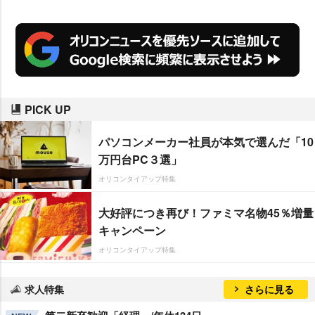
影」と満喫しているようで「僕の
視界には女性しか映っていないで
すから、たまに撮った映像を見て
ゾッとするんです(笑)。『そっ
か、俺、男だ』みたいな」と性別
PICK UP
を忘れて役に没頭していることを
明かした。
パソコンメーカー社員が本気で選んだ「10
万円台PC３選」
オリコンタイアップ特集
大好評につき再び！ファミマ名物45％増量
キャンペーン
オリコンタイアップ特集
求人特集
さらに見る