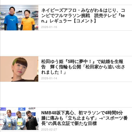
ネイビーズアフロ・みながわ＆はじり、コ
ンビでフルマラソン挑戦 読売テレビ『te
n.』レギュラー【コメント】
2026-01-16
松田ゆう姫『5時に夢中！』で結婚を生報
告 輝く指輪も公開「松田家から追い出さ
れました！」
2026-01-14
NMB48坂下真心、初マラソンで4時間9分
膝に痛みも「立ち止まらず」→“スポーツ番
長”の異名立証で新たな目標
2025-02-27