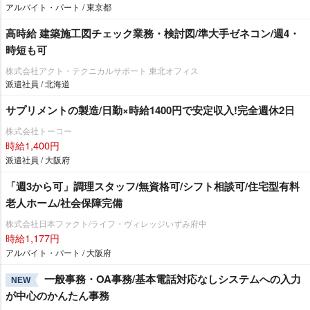
アルバイト・パート / 東京都
高時給 建築施工図チェック業務・検討図/準大手ゼネコン/週4・
時短も可
株式会社アクト・テクニカルサポート 東北オフィス
派遣社員 / 北海道
サプリメントの製造/日勤×時給1400円で安定収入!完全週休2日
株式会社トーコー
時給1,400円
派遣社員 / 大阪府
「週3から可」調理スタッフ/無資格可/シフト相談可/住宅型有料
老人ホーム/社会保障完備
株式会社日本ファクト/ライフ・ヴィレッジいずみ府中
時給1,177円
アルバイト・パート / 大阪府
一般事務・OA事務/基本電話対応なしシステムへの入力
NEW
が中心のかんたん事務