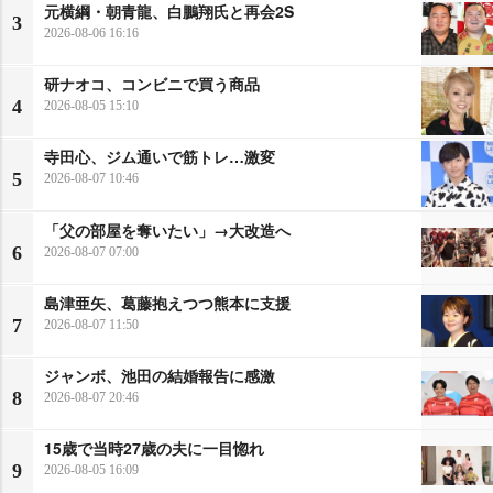
元横綱・朝青龍、白鵬翔氏と再会2S
3
2026-08-06 16:16
研ナオコ、コンビニで買う商品
4
2026-08-05 15:10
寺田心、ジム通いで筋トレ…激変
5
2026-08-07 10:46
「父の部屋を奪いたい」→大改造へ
6
2026-08-07 07:00
島津亜矢、葛藤抱えつつ熊本に支援
7
2026-08-07 11:50
ジャンボ、池田の結婚報告に感激
8
2026-08-07 20:46
15歳で当時27歳の夫に一目惚れ
9
2026-08-05 16:09