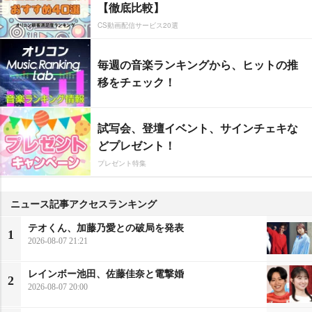
【徹底比較】
CS動画配信サービス20選
毎週の音楽ランキングから、ヒットの推
移をチェック！
試写会、登壇イベント、サインチェキな
どプレゼント！
プレゼント特集
ニュース記事アクセスランキング
テオくん、加藤乃愛との破局を発表
1
2026-08-07 21:21
レインボー池田、佐藤佳奈と電撃婚
2
2026-08-07 20:00