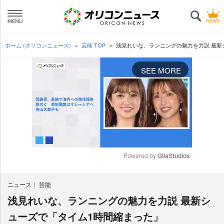
ホーム (オリコンニュース)
芸能 TOP
浅見れいな、ランニングの魅力を力説 最新
SEE MORE
Powered by 
GliaStudios
M
ニュース
芸能
u
t
浅見れいな、ランニングの魅力を力説 最新シ
e
ューズで「タイム1時間縮まった」