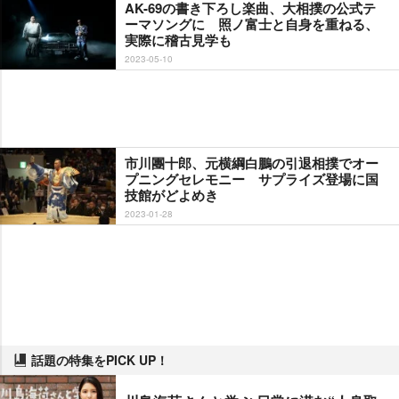
AK-69の書き下ろし楽曲、大相撲の公式テ
ーマソングに 照ノ富士と自身を重ねる、
実際に稽古見学も
2023-05-10
市川團十郎、元横綱白鵬の引退相撲でオー
プニングセレモニー サプライズ登場に国
技館がどよめき
2023-01-28
話題の特集をPICK UP！