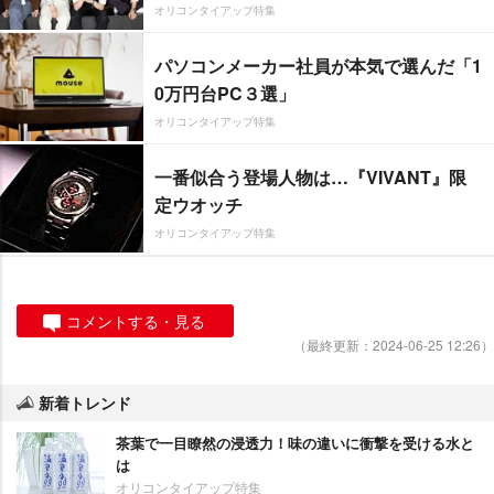
オリコンタイアップ特集
パソコンメーカー社員が本気で選んだ「1
0万円台PC３選」
オリコンタイアップ特集
一番似合う登場人物は…『VIVANT』限
定ウオッチ
オリコンタイアップ特集
コメントする・見る
（最終更新：2024-06-25 12:26）
新着トレンド
茶葉で一目瞭然の浸透力！味の違いに衝撃を受ける水と
は
オリコンタイアップ特集