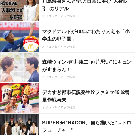
川島海荷さんと学ぶ 日常に潜む“人身取
引”のリアル
オリコンタイアップ特集
マクドナルドが40年にわたり支える「小
学生の甲子園」
オリコンタイアップ特集
森崎ウィン×向井康二“両片思い”にキュン
が止まらん！
オリコンタイアップ特集
デカすぎ都市伝説発生!?ファミマ45％増
量作戦再来
オリコンタイアップ特集
SUPER★DRAGON、自ら描いた”レトロ
フューチャー”