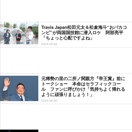
Travis Japan松田元太＆松倉海斗“おバカコ
ンビ”が両国国技館に潜入ロケ 阿部亮平
「ちょっと心配ですよね」
2024-05-28
元稀勢の里の二所ノ関親方『帝王賞』前に
トークショー 本命はセラフィックコー
ル ファンに呼びかけ「気持ちよく帰れる
ように頑張りましょう！」
2024-06-26