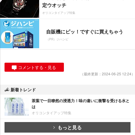
定ウオッチ
オリコンタイアップ特集
自販機にピッ！ですぐに買えちゃう
（PR）ジハンピ
コメントする・見る
（最終更新：2024-06-25 12:24）
新着トレンド
茶葉で一目瞭然の浸透力！味の違いに衝撃を受ける水と
は
オリコンタイアップ特集
もっと見る