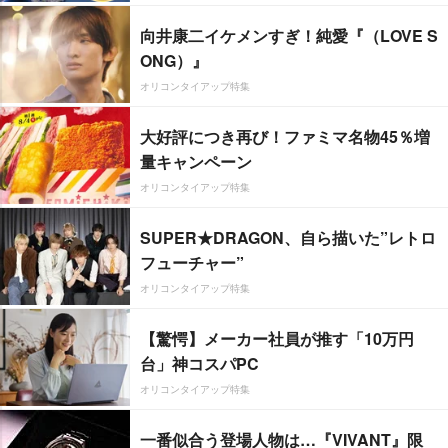
向井康二イケメンすぎ！純愛『（LOVE S
ONG）』
オリコンタイアップ特集
大好評につき再び！ファミマ名物45％増
量キャンペーン
オリコンタイアップ特集
SUPER★DRAGON、自ら描いた”レトロ
フューチャー”
オリコンタイアップ特集
【驚愕】メーカー社員が推す「10万円
台」神コスパPC
オリコンタイアップ特集
一番似合う登場人物は…『VIVANT』限