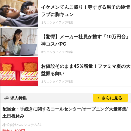
イケメンてんこ盛り！尊すぎる男子の純情
ラブに胸キュン
オリコンタイアップ特集
【驚愕】メーカー社員が推す「10万円台」
神コスパPC
オリコンタイアップ特集
お値段そのまま45％増量！ファミマ夏の大
盤振る舞い
オリコンタイアップ特集
求人特集
さらに見る
配当金・手続きに関するコールセンター/オープニング大量募集/
土日祝休み
株式会社ベルシステム24
時給1,400円