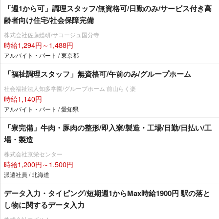
「週1から可」調理スタッフ/無資格可/日勤のみ/サービス付き高
齢者向け住宅/社会保障完備
株式会社佐藤総研/サコージュ国分寺
時給1,294円～1,488円
アルバイト・パート / 東京都
「福祉調理スタッフ」無資格可/午前のみ/グループホーム
社会福祉法人知多学園/グループホーム 前山らく楽
時給1,140円
アルバイト・パート / 愛知県
「寮完備」牛肉・豚肉の整形/即入寮/製造・工場/日勤/日払い/工
場・製造
株式会社京栄センター
時給1,200円～1,500円
派遣社員 / 北海道
データ入力・タイピング/短期週1からMax時給1900円 駅の落と
し物に関するデータ入力