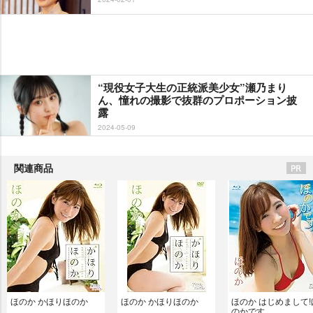
“現役女子大生の正統派美少女”瀬乃まり
ん、憧れの撮影で抜群のプロポーション披
露
2024-05-09
関連商品
ほのか かほりほのか
ほのか かほりほのか
ほのか はじめまして!
のかです。