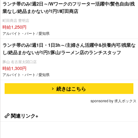
ランチ帯のみ!週2日～/Wワークのフリーター活躍中/髪色自由/残
業なし/絶品まかないが1円!/町田商店
町田商店 豊明店
時給1,250円
アルバイト・パート / 愛知県
ランチ帯のみ!週1日・1日3h～/主婦さん活躍中&扶養内可/残業な
し/絶品まかないが1円!/豚山/ラーメン店のランチスタッフ
豚山 名古屋太閤口店
時給1,300円
アルバイト・パート / 愛知県
続きはこちら
sponsored by 求人ボックス
関連リンク+