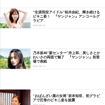
“生涯現役アイドル”柏木由紀、輝き続ける
ビキニ姿！ 『ヤンジャン』アンコールグ
ラビア
2023-09-14
乃木坂46“新センター”井上和、美しさとか
わいさの両面で魅了 『ヤンジャン』初登
場で表紙
2023-09-14
“おばんざい屋の女将”岩本知世、初グラビ
アで圧巻のビキニ姿を披露
2024-02-01