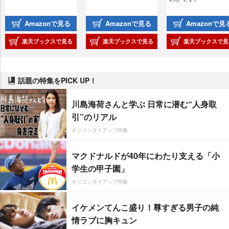
Amazonで見る
Amazonで見る
Amazonで見
楽天ブックスで見る
楽天ブックスで見る
楽天ブックスで見
話題の特集をPICK UP！
川島海荷さんと学ぶ 日常に潜む“人身取
引”のリアル
オリコンタイアップ特集
マクドナルドが40年にわたり支える「小
学生の甲子園」
オリコンタイアップ特集
イケメンてんこ盛り！尊すぎる男子の純
情ラブに胸キュン