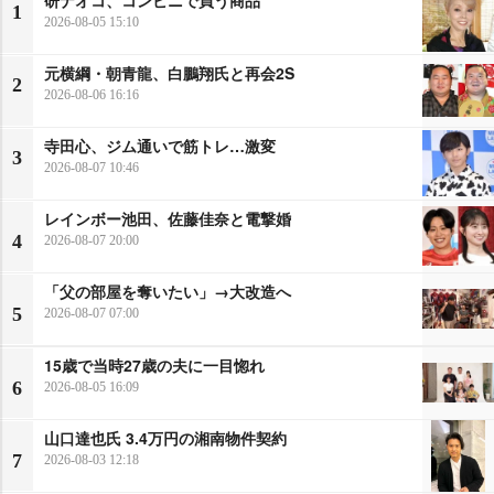
1
2026-08-05 15:10
元横綱・朝青龍、白鵬翔氏と再会2S
2
2026-08-06 16:16
寺田心、ジム通いで筋トレ…激変
3
2026-08-07 10:46
レインボー池田、佐藤佳奈と電撃婚
4
2026-08-07 20:00
「父の部屋を奪いたい」→大改造へ
5
2026-08-07 07:00
15歳で当時27歳の夫に一目惚れ
6
2026-08-05 16:09
山口達也氏 3.4万円の湘南物件契約
7
2026-08-03 12:18