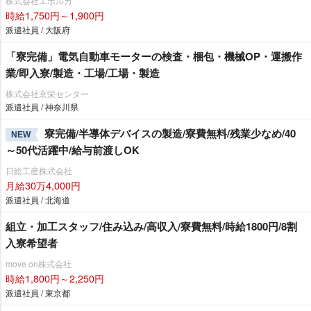
株式会社エボルカ
時給1,750円～1,900円
派遣社員 / 大阪府
「寮完備」電気自動車モーターの検査・梱包・機械OP・運搬作
業/即入寮/製造・工場/工場・製造
株式会社京栄センター
派遣社員 / 神奈川県
寮完備/半導体デバイスの製造/寮費無料/残業少なめ/40
NEW
～50代活躍中/給与前渡しOK
日総工産株式会社
月給30万4,000円
派遣社員 / 北海道
組立・加工スタッフ/住み込み/高収入/寮費無料/時給1800円/8割
入寮希望者
move on株式会社
時給1,800円～2,250円
派遣社員 / 東京都