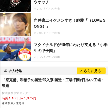
ウオッチ
オリコンタイアップ特集
向井康二イケメンすぎ！純愛『（LOVE S
ONG）』
オリコンタイアップ特集
マクドナルドが40年にわたり支える「小学
生の甲子園」
オリコンタイアップ特集
求人特集
さらに見る
「寮完備」和菓子の製造/即入寮/製造・工場/日勤/日払い/工場・
製造
株式会社京栄センター
時給1,100円～1,375円
派遣社員 / 北海道