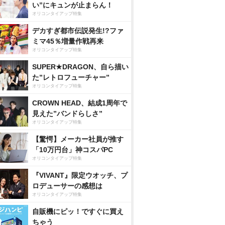
い”にキュンが止まらん！
オリコンタイアップ特集
デカすぎ都市伝説発生!?ファ
ミマ45％増量作戦再来
オリコンタイアップ特集
SUPER★DRAGON、自ら描い
た”レトロフューチャー”
オリコンタイアップ特集
CROWN HEAD、結成1周年で
見えた”バンドらしさ”
オリコンタイアップ特集
【驚愕】メーカー社員が推す
「10万円台」神コスパPC
オリコンタイアップ特集
『VIVANT』限定ウオッチ、プ
ロデューサーの感想は
オリコンタイアップ特集
自販機にピッ！ですぐに買え
ちゃう