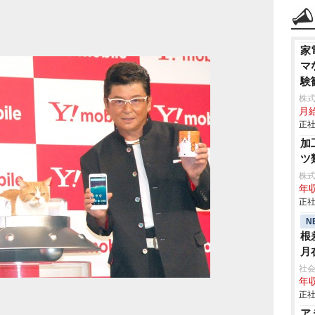
家
マ
験
株
月
正社
加
ツ
株
年収
正社
N
根
月
社会
年収
正社
ア