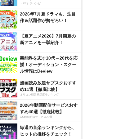
（PR）ジハンピ
2026年7月夏ドラマも、注目
作＆話題作が勢ぞろい！
【夏アニメ2026】7月期夏の
新アニメを一挙紹介！
芸能界を志す10代～20代を応
援！オーディション・スクー
ル情報はDeview
漫画読み放題サブスクおすす
め11選【徹底比較】
オリコン顧客満足度ランキング
2026年動画配信サービスおす
すめ40選【徹底比較】
CS動画配信サービス20選
毎週の音楽ランキングから、
ヒットの推移をチェック！