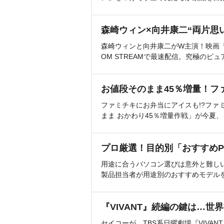
森崎ウィン×向井康二“両片思
森崎ウィンと向井康二がW主演！映画『（L
OM STREAMで最速配信。究極のピュ
お値段そのまま45％増量！フ
ファミチキにお弁当にアイスも!?ファ
まま おかわり45％増量作戦」が今夏
プロ厳選！目的別「おすすめP
用途に合うパソコン選びは意外と難し
製品担当者が用途別のおすすめモデル
『VIVANT』続編の鍵は…世
セイコーが、TBS系日曜劇場『VIVA