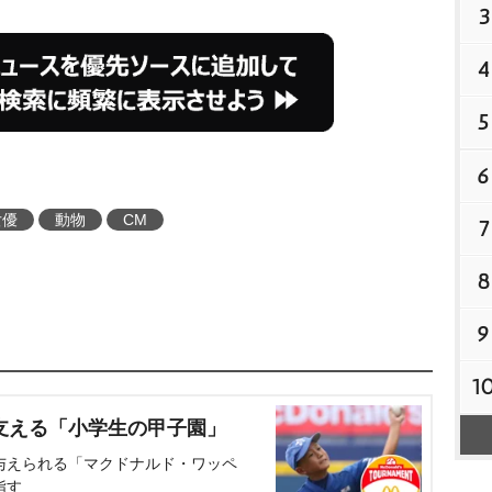
3
4
5
6
女優
動物
CM
7
8
9
1
支える「小学生の甲子園」
与えられる「マクドナルド・ワッペ
指す