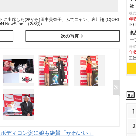
社
株
年収
念イベントに出席した(左から)田中美奈子、ふてニャン、哀川翔 (C)ORI
N NewS inc. （2/8枚）
正社
食
次の写真
ー
株
年収
正社
1
2
りボディコン姿に娘も絶賛「かわいい」