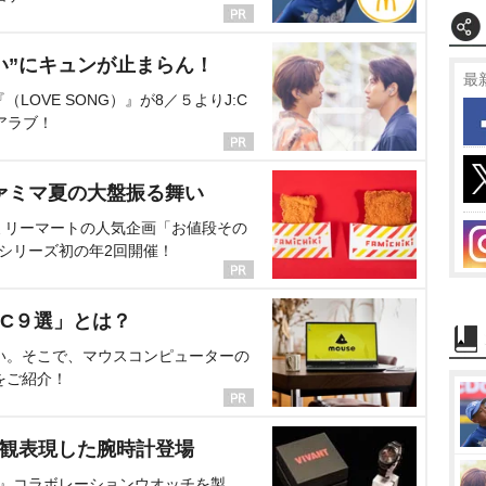
い”にキュンが止まらん！
最
OVE SONG）』が8／５よりJ:C
アラブ！
ァミマ夏の大盤振る舞い
ミリーマートの人気企画「お値段その
、シリーズ初の年2回開催！
C９選」とは？
い。そこで、マウスコンピューターの
をご紹介！
界観表現した腕時計登場
NT』コラボレーションウオッチを製