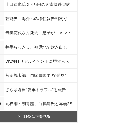
山口達也氏 3.4万円の湘南物件契約
芸能界、海外への移住報告相次ぐ
寿美花代さん死去 息子がコメント
井手らっきょ、被災地で炊き出し
VIVANTリアルイベントに堺雅人ら
片岡鶴太郎、自家農園での“発見”
さらば森田“愛車トラブル”を報告
0
元横綱・朝青龍、白鵬翔氏と再会2S
11位以下を見る