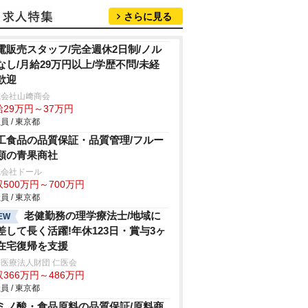
さらに見る
電販売スタッフ/完全週休2日制/ノル
なし/月給29万円以上/学歴不問/未経
歓迎
式会社山﨑商会
給29万円～37万円
員 / 東京都
工食品の品質保証・品質管理/フルー
類の青果商社
式会社ドール
500万円～700万円
員 / 東京都
老健勤務の理学療法士/地域に
EW
差して長く活躍!年休123日・賞与3ヶ
在宅復帰を支援
医療法人財団 仁医会
366万円～486万円
員 / 東京都
ミノ酸・食品原料の品質保証/原料商