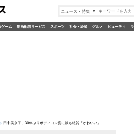
ニュース・特集
&ゲーム
動画配信サービス
スポーツ
社会・経済
グルメ
ビューティ
ラ
田中美奈子、30年ぶりボディコン姿に娘も絶賛「かわいい」