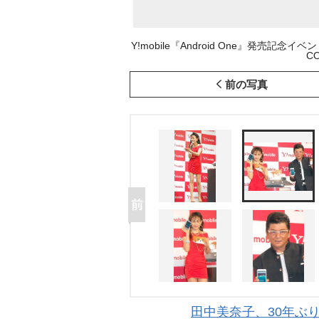
Y!mobile『Android One』発売記
CO
前の写真
田中美奈子、30年ぶ