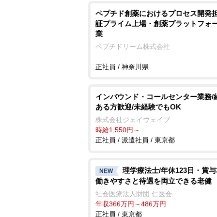
ペプチド創薬におけるプロセス開発担
証プライム上場・創薬プラットフォ
業
ペプチドリーム株式会社
正社員 / 神奈川県
インバウンド・コールセンター業務/
ある方歓迎/未経験でもOK
株式会社ジェイウェイブ
時給1,550円～
正社員 / 派遣社員 / 東京都
理学療法士/年休123日・賞与
NEW
働きやすさと待遇を両立できる老健
社会医療法人財団 仁医会
年収366万円～486万円
正社員 / 東京都