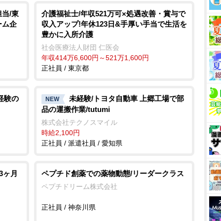
当/東
介護福祉士/年収521万可×処遇改善・賞与で
ーム企
収入アップ!年休123日&手厚い手当で生活を
豊かに入所介護
社会医療法人財団 仁医会
年収414万6,600円～521万1,600円
正社員 / 東京都
経験の
未経験/トヨタ自動車 上郷工場で部
NEW
品の運搬作業/tutumi
株式会社テクノスマイル
時給2,100円
正社員 / 派遣社員 / 愛知県
3ヶ月
ペプチド創薬での薬物動態/リーダークラス
ペプチドリーム株式会社
正社員 / 神奈川県