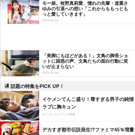
モー娘。牧野真莉愛、憧れの先輩・道重さ
ゆみの引退への想い「これからももっとも
っと愛していきます」
2025-02-03
「美脚にもほどがある！」文鳥の脚長ショ
ットに困惑の声、文鳥たちの面白行動に笑
いが止まらない
2022-04-08
話題の特集をPICK UP！
イケメンてんこ盛り！尊すぎる男子の純情
ラブに胸キュン
オリコンタイアップ特集
デカすぎ都市伝説発生!?ファミマ45％増量