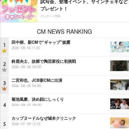
試写会、登壇イベント、サインチェキなど
プレゼント！
プレゼント特集
CM NEWS RANKING
田中樹、新CMで“ギャップ”披露
1
2026-08-05 11:55
鈴鹿央士、故郷で陶芸家役に初挑戦
2
2026-08-06 04:00
二宮和也、JCB新CMに出演
3
2026-08-05 04:00
菊池風磨、決め顔にしっくり
4
2026-08-07 04:00
カップヌードルなぜ城本クリニック
5
2026-07-09 12:35