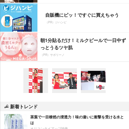
自販機にピッ！ですぐに買えちゃう
（PR）ジハンピ
朝1分貼るだけ！ミルクピールで一日中ず
っとうるツヤ肌
（PR）サボリーノ
新着トレンド
茶葉で一目瞭然の浸透力！味の違いに衝撃を受ける水と
は
オリコンタイアップ特集