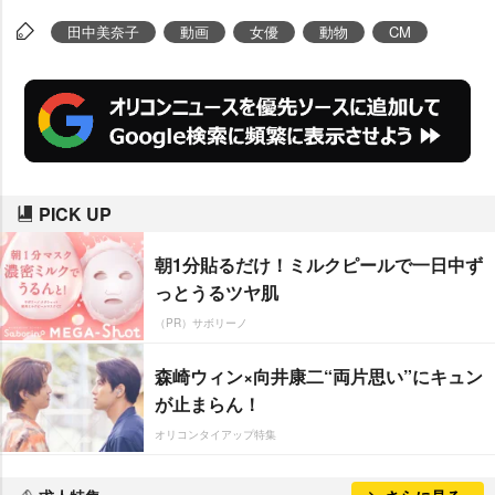
田中美奈子
動画
女優
動物
CM
PICK UP
朝1分貼るだけ！ミルクピールで一日中ず
っとうるツヤ肌
（PR）サボリーノ
森崎ウィン×向井康二“両片思い”にキュン
が止まらん！
オリコンタイアップ特集