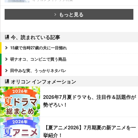
もっと見る
今、読まれている記事
15歳で当時27歳の夫に一目惚れ
研ナオコ、コンビニで買う商品
田中みな実、うっかりネタバレ
オリコン インフォメーション
2026年7月夏ドラマも、注目作＆話題作が
勢ぞろい！
【夏アニメ2026】7月期夏の新アニメを一
挙紹介！