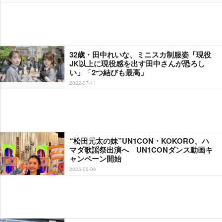
32歳・田中れいな、ミニスカ制服姿「現役
JK以上に現役感を出す田中さんが恐ろし
い」「2つ結びも最高」
2022-07-11
“松田元太の妹”UN1CON・KOKORO、ハ
マダ歌謡祭出演へ UN1CONダンス動画キ
ャンペーン開始
2025-06-06