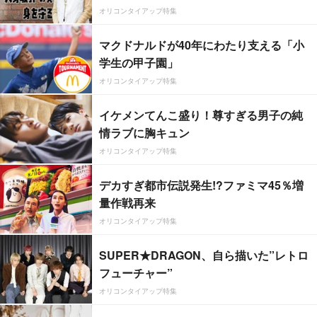
オリコンタイアップ特集
マクドナルドが40年にわたり支える「小
学生の甲子園」
オリコンタイアップ特集
イケメンてんこ盛り！尊すぎる男子の純
情ラブに胸キュン
オリコンタイアップ特集
デカすぎ都市伝説発生!?ファミマ45％増
量作戦再来
オリコンタイアップ特集
SUPER★DRAGON、自ら描いた”レトロ
フューチャー”
オリコンタイアップ特集