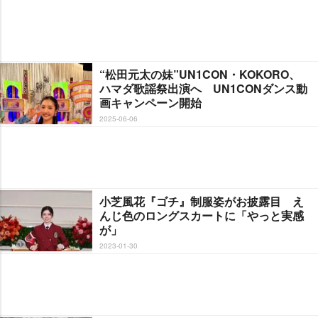
“松田元太の妹”UN1CON・KOKORO、
ハマダ歌謡祭出演へ UN1CONダンス動
画キャンペーン開始
2025-06-06
小芝風花『ゴチ』制服姿がお披露目 え
んじ色のロングスカートに「やっと実感
が」
2023-01-30