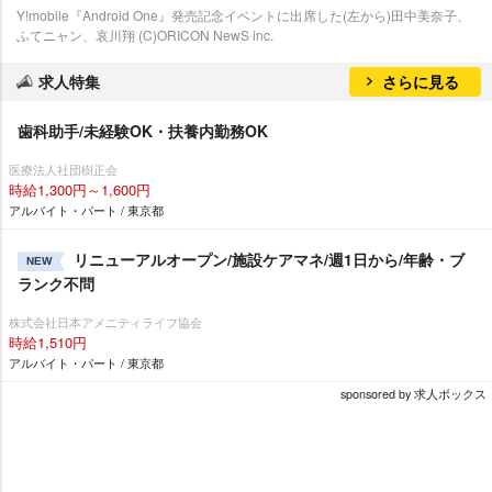
Y!mobile『Android One』発売記念イベントに出席した(左から)田中美奈子、
ふてニャン、哀川翔 (C)ORICON NewS inc.
求人特集
さらに見る
歯科助手/未経験OK・扶養内勤務OK
医療法人社団樹正会
時給1,300円～1,600円
アルバイト・パート / 東京都
リニューアルオープン/施設ケアマネ/週1日から/年齢・ブ
NEW
ランク不問
株式会社日本アメニティライフ協会
時給1,510円
アルバイト・パート / 東京都
sponsored by 求人ボックス