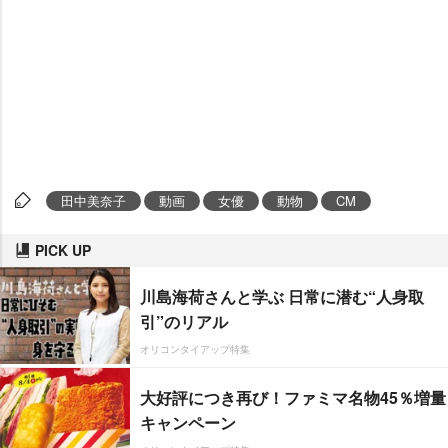
田中美奈子
動画
女優
動物
CM
PICK UP
川島海荷さんと学ぶ 日常に潜む“人身取
引”のリアル
オリコンタイアップ特集
大好評につき再び！ファミマ名物45％増量
キャンペーン