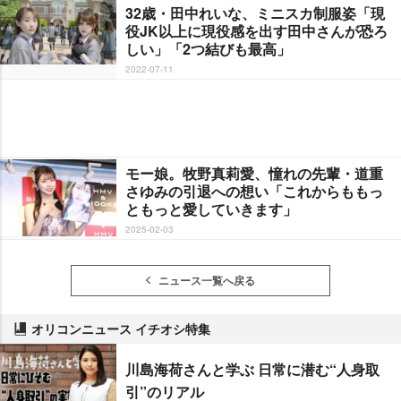
32歳・田中れいな、ミニスカ制服姿「現
役JK以上に現役感を出す田中さんが恐ろ
しい」「2つ結びも最高」
2022-07-11
モー娘。牧野真莉愛、憧れの先輩・道重
さゆみの引退への想い「これからももっ
ともっと愛していきます」
2025-02-03
ニュース一覧へ戻る
オリコンニュース イチオシ特集
川島海荷さんと学ぶ 日常に潜む“人身取
引”のリアル