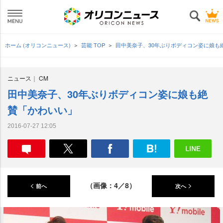
ホーム (オリコンニュース)
芸能 TOP
田中美奈子、30年ぶりボディコン姿に娘も
ニュース
CM
田中美奈子、30年ぶりボディコン姿に娘も絶
賛「かわいい」
2016-07-27 12:05
（画像：4／8）
前へ
次へ