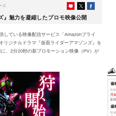
ース
ズ』魅力を凝縮したプロモ映像公開
供している映像配信サービス「Amazonプライ
のオリジナルドラマ『仮面ライダーアマゾンズ』を
に、2分20秒の新プロモーション映像（PV）が
歯
医
月
正社
歯
医