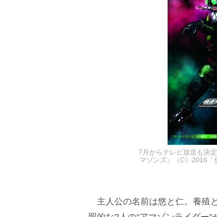
7月からテレビ放送も決定
マゾンズ』（C）2016
主人公の名前は悠と仁。養殖と