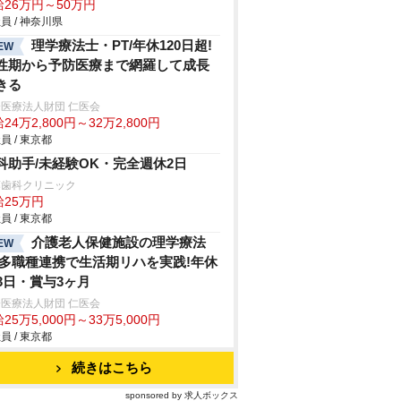
給26万円～50万円
員 / 神奈川県
理学療法士・PT/年休120日超!
EW
性期から予防医療まで網羅して成長
きる
医療法人財団 仁医会
24万2,800円～32万2,800円
員 / 東京都
科助手/未経験OK・完全週休2日
藤歯科クリニック
給25万円
員 / 東京都
介護老人保健施設の理学療法
EW
/多職種連携で生活期リハを実践!年休
23日・賞与3ヶ月
医療法人財団 仁医会
25万5,000円～33万5,000円
員 / 東京都
続きはこちら
sponsored by 求人ボックス