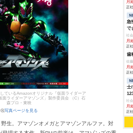
月
正社
N
急
で
社会
月給
正社
歯
佐
月
正社
N
士
1
しているAmazonオリジナル『仮面ライダーア
「仮面ライダーアマゾンズ」製作委員会 （C）石
社会
森プロ・東映
月給
写真ページを見る
正社
野生。アマゾンオメガとアマゾンアルファ。対