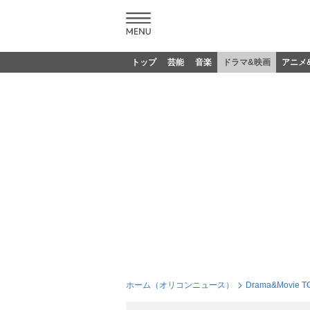
トップ
芸能
音楽
ドラマ&映画
アニメ
ホーム（オリコンニュース）
Drama&Movie T