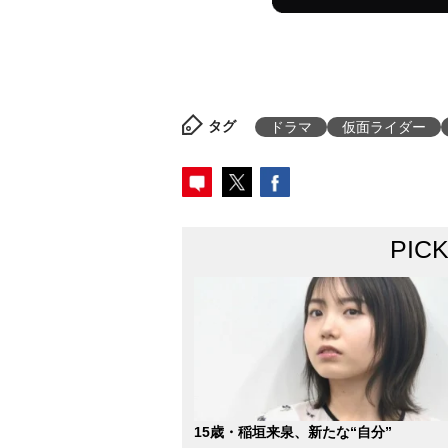
タグ
ドラマ
仮面ライダー
PIC
15歳・稲垣来泉、新たな“自分”