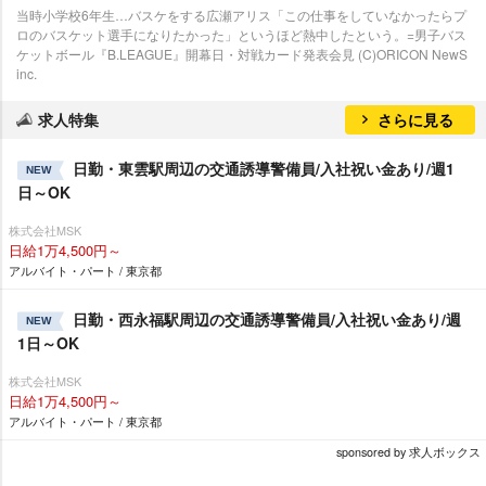
当時小学校6年生…バスケをする広瀬アリス「この仕事をしていなかったらプ
ロのバスケット選手になりたかった」というほど熱中したという。=男子バス
ケットボール『B.LEAGUE』開幕日・対戦カード発表会見 (C)ORICON NewS
inc.
求人特集
さらに見る
日勤・東雲駅周辺の交通誘導警備員/入社祝い金あり/週1
NEW
日～OK
株式会社MSK
日給1万4,500円～
アルバイト・パート / 東京都
日勤・西永福駅周辺の交通誘導警備員/入社祝い金あり/週
NEW
1日～OK
株式会社MSK
日給1万4,500円～
アルバイト・パート / 東京都
sponsored by 求人ボックス