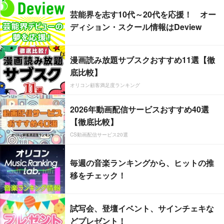
芸能界を志す10代～20代を応援！ オー
ディション・スクール情報はDeview
漫画読み放題サブスクおすすめ11選【徹
底比較】
オリコン顧客満足度ランキング
2026年動画配信サービスおすすめ40選
【徹底比較】
CS動画配信サービス20選
毎週の音楽ランキングから、ヒットの推
移をチェック！
試写会、登壇イベント、サインチェキな
どプレゼント！