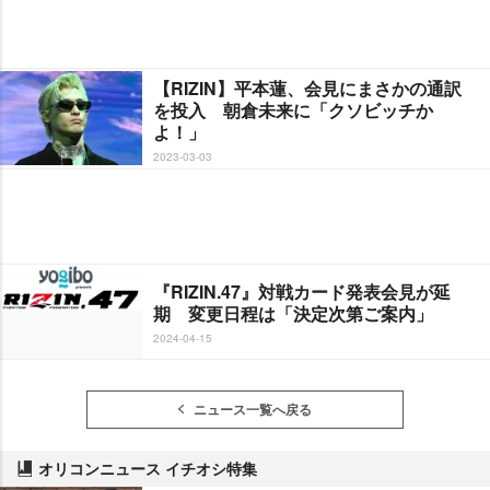
【RIZIN】平本蓮、会見にまさかの通訳
を投入 朝倉未来に「クソビッチか
よ！」
2023-03-03
『RIZIN.47』対戦カード発表会見が延
期 変更日程は「決定次第ご案内」
2024-04-15
ニュース一覧へ戻る
オリコンニュース イチオシ特集