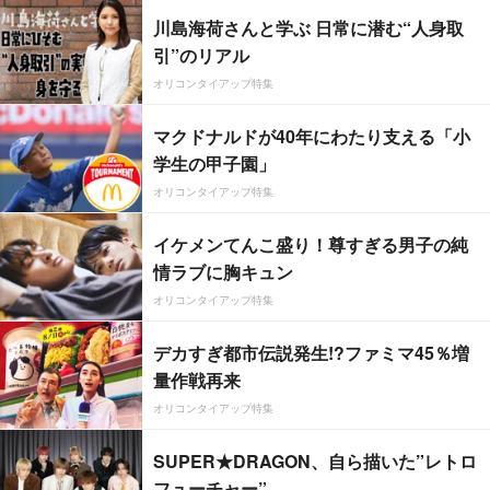
川島海荷さんと学ぶ 日常に潜む“人身取
引”のリアル
オリコンタイアップ特集
マクドナルドが40年にわたり支える「小
学生の甲子園」
オリコンタイアップ特集
イケメンてんこ盛り！尊すぎる男子の純
情ラブに胸キュン
オリコンタイアップ特集
デカすぎ都市伝説発生!?ファミマ45％増
量作戦再来
オリコンタイアップ特集
SUPER★DRAGON、自ら描いた”レトロ
フューチャー”