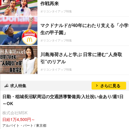
作戦再来
オリコンタイアップ特集
マクドナルドが40年にわたり支える「小学
生の甲子園」
オリコンタイアップ特集
川島海荷さんと学ぶ 日常に潜む“人身取
引”のリアル
オリコンタイアップ特集
求人特集
さらに見る
日勤・稲城長沼駅周辺の交通誘導警備員/入社祝い金あり/週1日
～OK
株式会社MSK
日給1万4,500円～
アルバイト・パート / 東京都