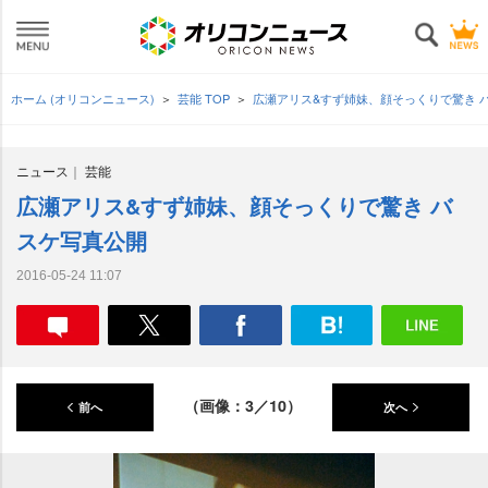
ホーム (オリコンニュース)
芸能 TOP
広瀬アリス&すず姉妹、顔そっくりで驚き 
ニュース
芸能
広瀬アリス&すず姉妹、顔そっくりで驚き バ
スケ写真公開
2016-05-24 11:07
（画像：3／10）
前へ
次へ