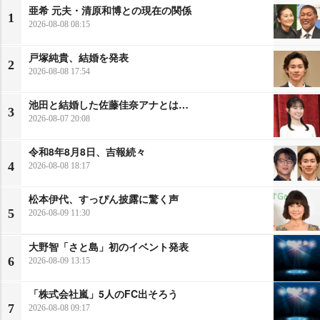
亜希 元夫・清原和博との現在の関係
1
2026-08-08 08:15
戸塚純貴、結婚を発表
2
2026-08-08 17:54
池田と結婚した佐藤佳奈アナとは…
3
2026-08-07 20:08
令和8年8月8日、吉報続々
4
2026-08-08 18:17
松本伊代、すっぴん披露に驚く声
5
2026-08-09 11:30
大野智「さと島」初のイベント発表
6
2026-08-09 13:15
「株式会社嵐」5人のFC出そろう
7
2026-08-08 09:17