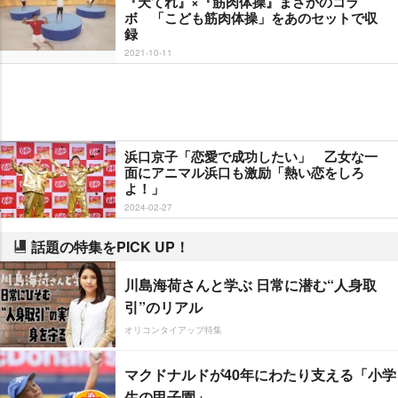
『天てれ』×『筋肉体操』まさかのコラ
ボ 「こども筋肉体操」をあのセットで収
録
2021-10-11
浜口京子「恋愛で成功したい」 乙女な一
面にアニマル浜口も激励「熱い恋をしろ
よ！」
2024-02-27
話題の特集をPICK UP！
川島海荷さんと学ぶ 日常に潜む“人身取
引”のリアル
オリコンタイアップ特集
マクドナルドが40年にわたり支える「小学
生の甲子園」