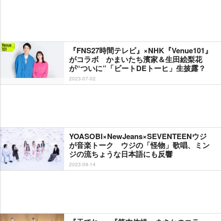
『FNS27時間テレビ』×NHK『Venue101』
がコラボ かまいたち濱家＆生田絵梨花
が“ついに”「ビートDEトーヒ」生披露？
2023-07-02
YOASOBI×NewJeans×SEVENTEENウジ
が音楽トーク ウジの「怪物」歌唱、ミン
ジの流ちょうな日本語にも反響
2023-09-14