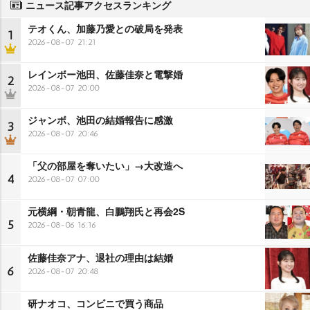
ニュース記事アクセスランキング
テオくん、加藤乃愛との破局を発表
1
2026-08-07 21:21
レインボー池田、佐藤佳奈と電撃婚
2
2026-08-07 20:00
ジャンボ、池田の結婚報告に感激
3
2026-08-07 20:46
「父の部屋を奪いたい」→大改造へ
4
2026-08-07 07:00
元横綱・朝青龍、白鵬翔氏と再会2S
5
2026-08-06 16:16
佐藤佳奈アナ、退社の理由は結婚
6
2026-08-07 20:48
研ナオコ、コンビニで買う商品