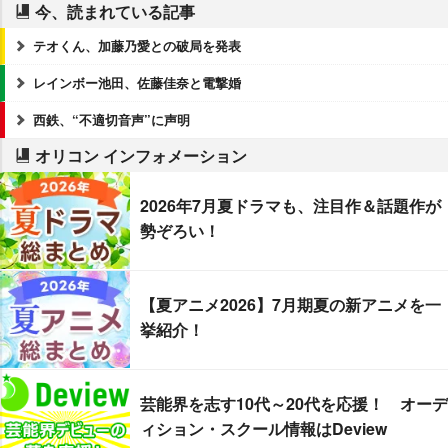
今、読まれている記事
テオくん、加藤乃愛との破局を発表
レインボー池田、佐藤佳奈と電撃婚
西鉄、“不適切音声”に声明
オリコン インフォメーション
2026年7月夏ドラマも、注目作＆話題作が
勢ぞろい！
【夏アニメ2026】7月期夏の新アニメを一
挙紹介！
芸能界を志す10代～20代を応援！ オーデ
ィション・スクール情報はDeview