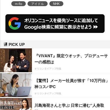
m-flo
アイドル
NHK
PICK UP
『VIVANT』限定ウオッチ、プロデューサ
ーの感想は
オリコンタイアップ特集
【驚愕】メーカー社員が推す「10万円台」
神コスパPC
オリコンタイアップ特集
川島海荷さんと学ぶ 日常に潜む“人身取