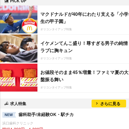
PICK UP
マクドナルドが40年にわたり支える「小学
生の甲子園」
オリコンタイアップ特集
イケメンてんこ盛り！尊すぎる男子の純情
ラブに胸キュン
オリコンタイアップ特集
お値段そのまま45％増量！ファミマ夏の大
盤振る舞い
オリコンタイアップ特集
求人特集
さらに見る
歯科助手/未経験OK・駅チカ
NEW
浜口歯科クリニック
時給1,260円～1,300円