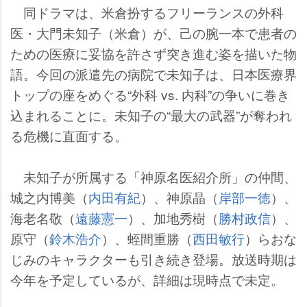
同ドラマは、米倉扮するフリーランスの外科
医・大門未知子（米倉）が、己の腕一本で患者の
ための医療に妥協を許さず突き進む姿を描いた物
語。今回の派遣先の病院で未知子は、日本医療界
トップの座をめぐる“外科 vs. 内科”の争いに巻き
込まれることに。未知子の“最大の武器”が奪われ
る危機に直面する。
未知子が所属する「神原名医紹介所」の仲間、
城之内博美（
内田有紀
）、神原晶（
岸部一徳
）、
海老名敬（
遠藤憲一
）、加地秀樹（
勝村政信
）、
原守（
鈴木浩介
）、蛭間重勝（
西田敏行
）らおな
じみのキャラクターも引き続き登場。放送時期は
今年を予定しているが、詳細は現時点で未定。