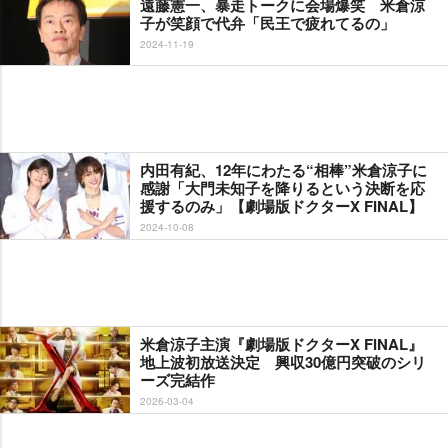
遠藤憲一、暴走トークに会場爆笑 米倉涼
子が笑顔で代弁「民王で疲れてるの」
2024-11-19
内田有紀、12年にわたる“相棒”米倉涼子に
感謝「大門未知子を降りるという決断を応
援するのみ」【劇場版ドクターX FINAL】
2024-10-08
米倉涼子主演『劇場版ドクターX FINAL』
地上波初放送決定 興収30億円突破のシリ
ーズ完結作
2026-03-04