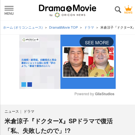
ホーム (オリコンニュース)
Drama&Movie TOP
ドラマ
米倉涼子『ドクターX』
SEE MORE
Powered by 
GliaStudios
M
ニュース
ドラマ
u
t
米倉涼子『ドクターX』SPドラマで復活
e
「私、失敗したので」!?