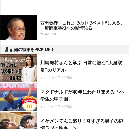
西田敏行「これまでの中でベスト5に入る」
蛭間重勝役への愛情語る
2024-10-08
話題の特集をPICK UP！
川島海荷さんと学ぶ 日常に潜む“人身取
引”のリアル
オリコンタイアップ特集
マクドナルドが40年にわたり支える「小
学生の甲子園」
オリコンタイアップ特集
イケメンてんこ盛り！尊すぎる男子の純
情ラブに胸キュン