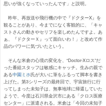
思いが強くなっていったんです」と説明。
昨年、再放送や飛行機の中で『ドクターX』を
観ることがあり、今までになく客観的に、「キャ
ストさんの動きやセリフを楽しめたんですよ。あ
ぁ、『ドクターＸ』って面白いわ！」と改めて作
品のパワーに気づいたという。
そんな米倉の心境の変化を、“Doctor-Xロス”だ
った番組スタッフは敏感にキャッチ。生みの親で
ある
中園ミホ
氏が大いに筆をふるって脚本を書き
上げた。第3シリーズの最終回で、宇宙旅行に行
ってしまった未知子は、無事地球に帰還していた
ようで、今度は石川県金沢市にある「クロス医療
センター」に派遣される。米倉は「今回の未知子