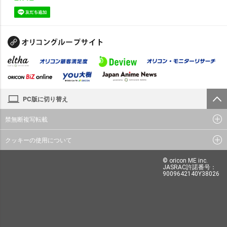
PC版に切り替え
禁無断複写転載
クッキーの使用について
© oricon ME inc.
JASRAC許諾番号：
9009642140Y38026