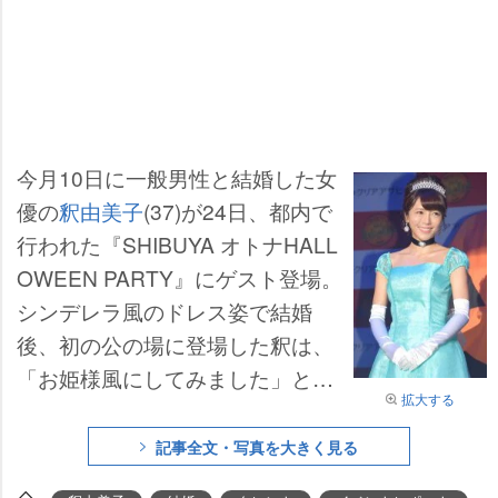
今月10日に一般男性と結婚した女
優の
釈由美子
(37)が24日、都内で
行われた『SHIBUYA オトナHALL
OWEEN PARTY』にゲスト登場。
シンデレラ風のドレス姿で結婚
後、初の公の場に登場した釈は、
「お姫様風にしてみました」とほ
拡大する
ほ笑みながら、祝福の声をかけら
れると「ありがとうございます」
記事全文・写真を大きく見る
と喜んだ。