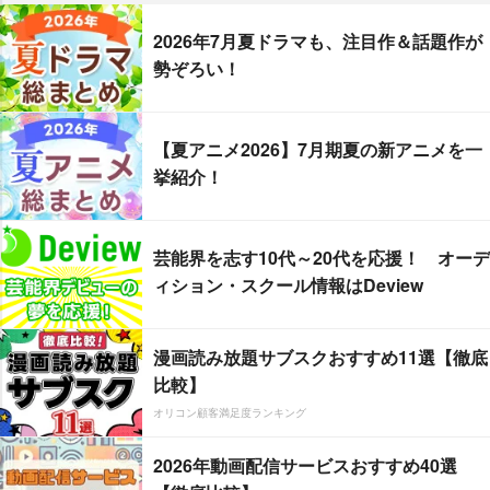
2026年7月夏ドラマも、注目作＆話題作が
勢ぞろい！
【夏アニメ2026】7月期夏の新アニメを一
挙紹介！
芸能界を志す10代～20代を応援！ オーデ
ィション・スクール情報はDeview
漫画読み放題サブスクおすすめ11選【徹底
比較】
オリコン顧客満足度ランキング
2026年動画配信サービスおすすめ40選