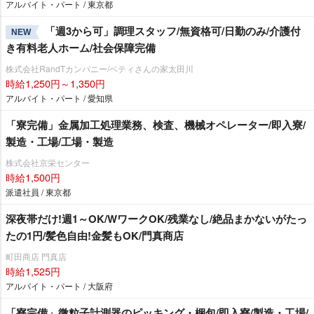
アルバイト・パート / 東京都
「週3から可」調理スタッフ/無資格可/日勤のみ/介護付
NEW
き有料老人ホーム/社会保障完備
株式会社RandTカンパニー/ベティさんの家太田川
時給1,250円～1,350円
アルバイト・パート / 愛知県
「寮完備」金属加工処理業務、検査、機械オペレーター/即入寮/
製造・工場/工場・製造
株式会社京栄センター
時給1,500円
派遣社員 / 東京都
深夜帯だけ!週1～OK/WワークOK/残業なし/絶品まかないがたっ
たの1円/髪色自由!金髪もOK/門真商店
町田商店 門真店
時給1,525円
アルバイト・パート / 大阪府
「寮完備」微粒子計測器のピッキング・梱包/即入寮/製造・工場/