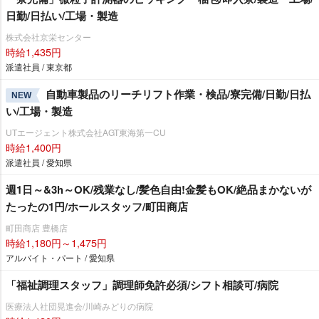
日勤/日払い/工場・製造
株式会社京栄センター
時給1,435円
派遣社員 / 東京都
自動車製品のリーチリフト作業・検品/寮完備/日勤/日払
NEW
い/工場・製造
UTエージェント株式会社AGT東海第一CU
時給1,400円
派遣社員 / 愛知県
週1日～&3h～OK/残業なし/髪色自由!金髪もOK/絶品まかないが
たったの1円/ホールスタッフ/町田商店
町田商店 豊橋店
時給1,180円～1,475円
アルバイト・パート / 愛知県
「福祉調理スタッフ」調理師免許必須/シフト相談可/病院
医療法人社団晃進会/川崎みどりの病院