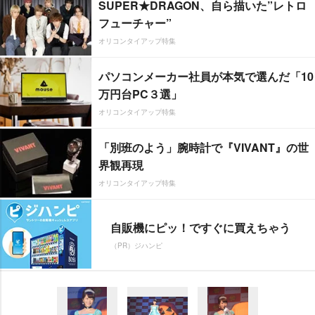
SUPER★DRAGON、自ら描いた”レトロ
フューチャー”
オリコンタイアップ特集
パソコンメーカー社員が本気で選んだ「10
万円台PC３選」
オリコンタイアップ特集
「別班のよう」腕時計で『VIVANT』の世
界観再現
オリコンタイアップ特集
自販機にピッ！ですぐに買えちゃう
（PR）ジハンピ