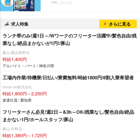
（PR）ジハンピ
求人特集
さらに見る
ランチ帯のみ!週1日～/Wワークのフリーター活躍中/髪色自由/残
業なし/絶品まかないが1円!/豚山
豚山 横浜岡野店
時給1,400円
アルバイト・パート / 神奈川県
工場内作業/待機寮/日払い/寮費無料/時給1800円/8割入寮希望者
move on株式会社
時給1,800円～2,250円
派遣社員 / 愛知県
フリーターさん必見!週2日～&3h～OK/残業なし/髪色自由/絶品
まかない1円/ホールスタッフ/豚山
豚山 中野店
時給1,380円～1,725円