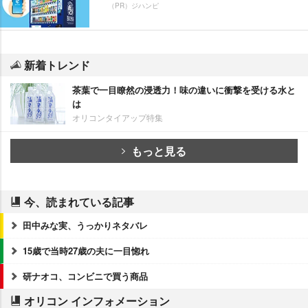
（PR）ジハンピ
新着トレンド
茶葉で一目瞭然の浸透力！味の違いに衝撃を受ける水と
は
オリコンタイアップ特集
もっと見る
今、読まれている記事
田中みな実、うっかりネタバレ
15歳で当時27歳の夫に一目惚れ
研ナオコ、コンビニで買う商品
オリコン インフォメーション