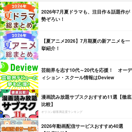
2026年7月夏ドラマも、注目作＆話題作が
勢ぞろい！
【夏アニメ2026】7月期夏の新アニメを一
挙紹介！
芸能界を志す10代～20代を応援！ オーデ
ィション・スクール情報はDeview
漫画読み放題サブスクおすすめ11選【徹底
比較】
オリコン顧客満足度ランキング
2026年動画配信サービスおすすめ40選