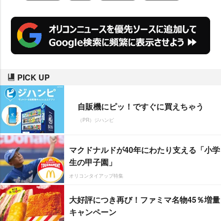
PICK UP
自販機にピッ！ですぐに買えちゃう
（PR）ジハンピ
マクドナルドが40年にわたり支える「小学
生の甲子園」
オリコンタイアップ特集
大好評につき再び！ファミマ名物45％増量
キャンペーン