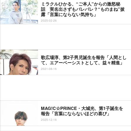
ミラクルひかる、“ご本人”からの激怒秘
話 実名出さずもバレバレ？“ものまね”披
露「言葉にならない気持ち」
2025-02-26
歌広場淳、第2子男児誕生を報告「人間とし
て、エアーベーシストとして、益々精進」
2021-08-16
MAG!C☆PRINCE・大城光、第1子誕生を
報告「言葉にならないほどの喜び」
2025-12-16