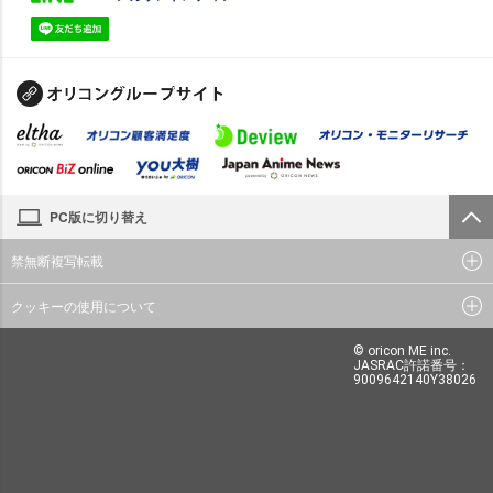
PC版に切り替え
禁無断複写転載
クッキーの使用について
© oricon ME inc.
JASRAC許諾番号：
9009642140Y38026