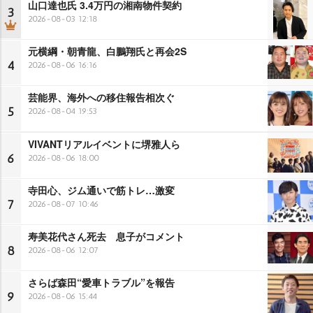
山口達也氏 3.4万円の湘南物件契約
3
2026-08-03 12:18
元横綱・朝青龍、白鵬翔氏と再会2S
4
2026-08-06 16:16
芸能界、海外への移住報告相次ぐ
5
2026-08-04 19:53
VIVANTリアルイベントに堺雅人ら
6
2026-08-06 18:00
寺田心、ジム通いで筋トレ…激変
7
2026-08-07 10:46
寿美花代さん死去 息子がコメント
8
2026-08-06 12:07
さらば森田“愛車トラブル”を報告
9
2026-08-06 15:44