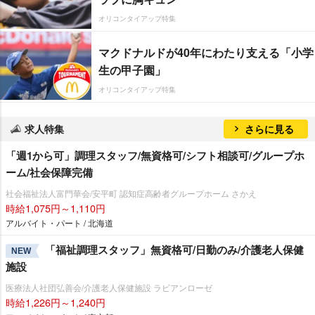
オリコンタイアップ特集
マクドナルドが40年にわたり支える「小学
生の甲子園」
オリコンタイアップ特集
求人特集
さらに見る
「週1から可」調理スタッフ/無資格可/シフト相談可/グループホ
ーム/社会保障完備
社会福祉法人富門華会/安平町 認知症高齢者グループホーム さかえ
時給1,075円～1,110円
アルバイト・パート / 北海道
「福祉調理スタッフ」無資格可/日勤のみ/介護老人保健
NEW
施設
医療法人社団弘善会/介護老人保健施設 ラビアンローゼ
時給1,226円～1,240円