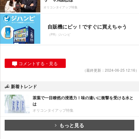
オリコンタイアップ特集
自販機にピッ！ですぐに買えちゃう
（PR）ジハンピ
コメントする・見る
（最終更新：2024-06-25 12:16）
新着トレンド
茶葉で一目瞭然の浸透力！味の違いに衝撃を受ける水と
は
オリコンタイアップ特集
もっと見る