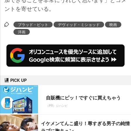
ントを寄せている。
ブラッド・ピット
デヴィッド・ミショッド
映画
洋画
PICK UP
自販機にピッ！ですぐに買えちゃう
（PR）ジハンピ
イケメンてんこ盛り！尊すぎる男子の純情
ラブに胸キュン