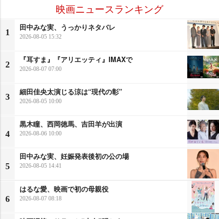
映画ニュースランキング
田中みな実、うっかりネタバレ
1
2026-08-05 15:32
『耳すま』『アリエッティ』IMAXで
2
2026-08-07 07:00
細田佳央太演じる涼は“現代の彰”
3
2026-08-05 10:00
黒木瞳、西岡徳馬、吉田羊が出演
4
2026-08-06 10:00
田中みな実、妊娠発表後初の公の場
5
2026-08-05 14:41
はるな愛、映画で初の母親役
6
2026-08-07 08:18