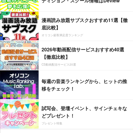
ディション・スクール情報はDeview
漫画読み放題サブスクおすすめ11選【徹
底比較】
オリコン顧客満足度ランキング
2026年動画配信サービスおすすめ40選
【徹底比較】
CS動画配信サービス20選
毎週の音楽ランキングから、ヒットの推
移をチェック！
試写会、登壇イベント、サインチェキな
どプレゼント！
プレゼント特集