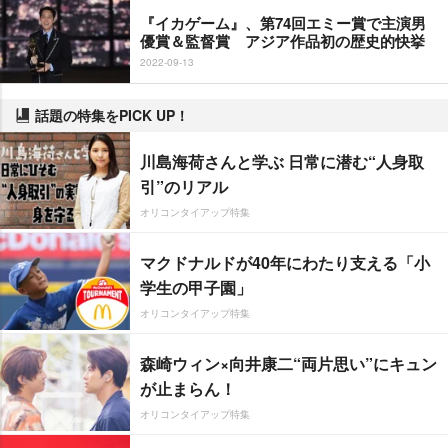
『イカゲーム』、第74回エミー賞で主演男
優賞＆監督賞 アジア作品初の歴史的快挙
2022-09-13
話題の特集をPICK UP！
川島海荷さんと学ぶ 日常に潜む“人身取
引”のリアル
オリコンタイアップ特集
マクドナルドが40年にわたり支える「小
学生の甲子園」
オリコンタイアップ特集
森崎ウィン×向井康二“両片思い”にキュン
が止まらん！
オリコンタイアップ特集