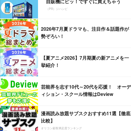
自販機にピッ！ですぐに買えちゃう
（PR）ジハンピ
2026年7月夏ドラマも、注目作＆話題作が
勢ぞろい！
【夏アニメ2026】7月期夏の新アニメを一
挙紹介！
芸能界を志す10代～20代を応援！ オーデ
ィション・スクール情報はDeview
漫画読み放題サブスクおすすめ11選【徹底
比較】
オリコン顧客満足度ランキング