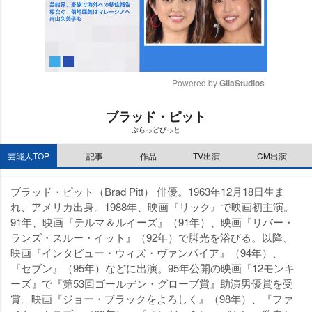
Powered by 
GliaStudios
M
ブラッド・ピット
u
ぶらっどぴっと
t
e
芸能人TOP
記事
作品
TV出演
CM出演
ブラッド・ピット（Brad Pitt） 俳優。1963年12月18日生ま
れ、アメリカ出身。1988年、映画『リック』で映画初主演。
91年、映画『テルマ＆ルイーズ』（91年）、映画『リバー・
ランズ・スルー・イット』（92年）で脚光を浴びる。以降、
映画『インタビュー・ウィズ・ヴァンパイア』（94年）、
『セブン』（95年）などに出演。95年公開の映画『12モンキ
ーズ』で『第53回ゴールデン・グローブ賞』助演男優賞を受
賞。映画『ジョー・ブラックをよろしく』（98年）、『ファ