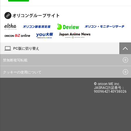
PC版に切り替え
禁無断複写転載
クッキーの使用について
© oricon ME inc.
JASRAC許諾番号：
9009642140Y38026