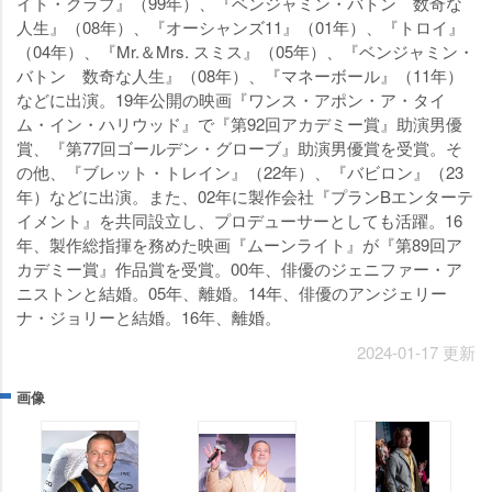
イト・クラブ』（99年）、『ベンジャミン・バトン 数奇な
人生』（08年）、『オーシャンズ11』（01年）、『トロイ』
（04年）、『Mr.＆Mrs. スミス』（05年）、『ベンジャミン・
バトン 数奇な人生』（08年）、『マネーボール』（11年）
などに出演。19年公開の映画『ワンス・アポン・ア・タイ
ム・イン・ハリウッド』で『第92回アカデミー賞』助演男優
賞、『第77回ゴールデン・グローブ』助演男優賞を受賞。そ
の他、『ブレット・トレイン』（22年）、『バビロン』（23
年）などに出演。また、02年に製作会社『プランBエンターテ
イメント』を共同設立し、プロデューサーとしても活躍。16
年、製作総指揮を務めた映画『ムーンライト』が『第89回ア
カデミー賞』作品賞を受賞。00年、俳優のジェニファー・ア
ニストンと結婚。05年、離婚。14年、俳優のアンジェリー
ナ・ジョリーと結婚。16年、離婚。
2024-01-17 更新
画像