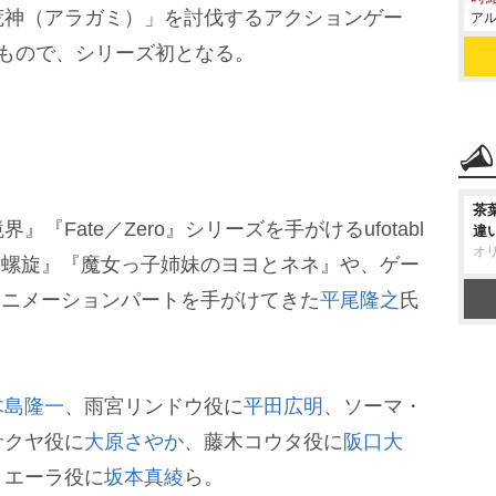
荒神（アラガミ）」を討伐するアクションゲー
アル
もので、シリーズ初となる。
茶
Fate／Zero』シリーズを手がけるufotabl
違
オ
盾螺旋』『魔女っ子姉妹のヨヨとネネ』や、ゲー
のアニメーションパートを手がけてきた
平尾隆之
氏
木島隆一
、雨宮リンドウ役に
平田広明
、ソーマ・
サクヤ役に
大原さやか
、藤木コウタ役に
阪口大
ミエーラ役に
坂本真綾
ら。