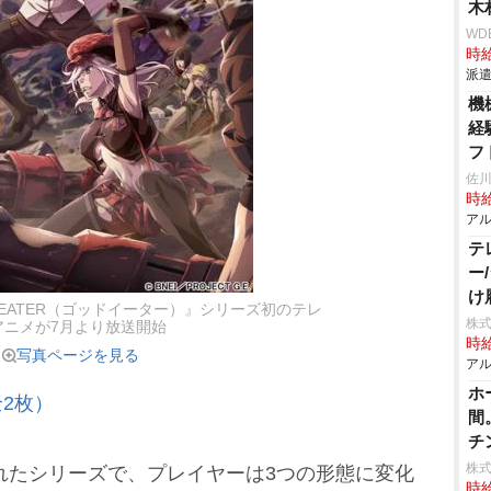
木
WD
時給
派遣
機
経
フ
佐
時給
アル
テ
ー
け
 EATER（ゴッドイーター）』シリーズ初のテレ
株式
アニメが7月より放送開始
時給
写真ページを見る
アル
ホ
2枚）
間
チ
株
れたシリーズで、プレイヤーは3つの形態に変化
時給