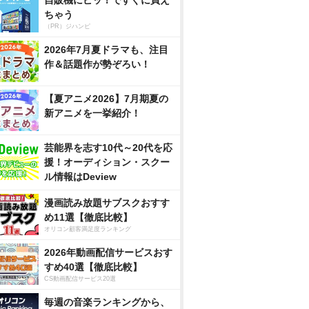
自販機にピッ！ですぐに買え
ちゃう
（PR）ジハンピ
2026年7月夏ドラマも、注目
作＆話題作が勢ぞろい！
【夏アニメ2026】7月期夏の
新アニメを一挙紹介！
芸能界を志す10代～20代を応
援！オーディション・スクー
ル情報はDeview
漫画読み放題サブスクおすす
め11選【徹底比較】
オリコン顧客満足度ランキング
2026年動画配信サービスおす
すめ40選【徹底比較】
CS動画配信サービス20選
毎週の音楽ランキングから、