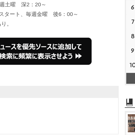
週土曜 深2：20～
6
日スタート、毎週金曜 後6：00～
7
あり。
8
9
1