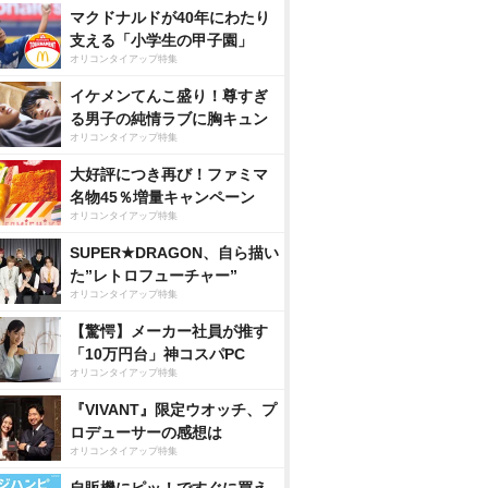
マクドナルドが40年にわたり
支える「小学生の甲子園」
オリコンタイアップ特集
イケメンてんこ盛り！尊すぎ
る男子の純情ラブに胸キュン
オリコンタイアップ特集
大好評につき再び！ファミマ
名物45％増量キャンペーン
オリコンタイアップ特集
SUPER★DRAGON、自ら描い
た”レトロフューチャー”
オリコンタイアップ特集
【驚愕】メーカー社員が推す
「10万円台」神コスパPC
オリコンタイアップ特集
『VIVANT』限定ウオッチ、プ
ロデューサーの感想は
オリコンタイアップ特集