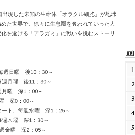
如出現した未知の生命体「オラクル細胞」が地球
始めた世界で、徐々に生息圏を奪われていった人
変化を遂げる「アラガミ」に戦いを挑むストーリ
1
毎週日曜 後10：30～
週月曜 後11：30～
2
週月曜 深1：00～
3
曜 深0：00～
タート、毎週水曜 深1：25～
4
週木曜 深1：30～
5
週金曜 深2：05～