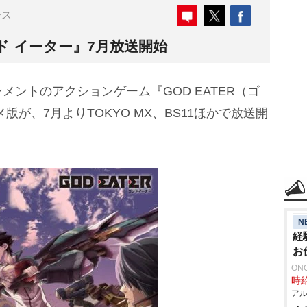
ース
 イーター』7月放送開始
ントのアクションゲーム『GOD EATER（ゴ
が、7月よりTOKYO MX、BS11ほかで放送開
N
経
お
ON
時給
アル