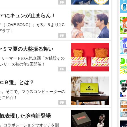
い”にキュンが止まらん！
OVE SONG）』が8／５よりJ:C
アラブ！
ァミマ夏の大盤振る舞い
ミリーマートの人気企画「お値段その
、シリーズ初の年2回開催！
C９選」とは？
い。そこで、マウスコンピューターの
をご紹介！
界観表現した腕時計登場
NT』コラボレーションウオッチを製