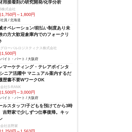
材用接着剤の研究開発/化学分析
B株式会社
1,750円～1,800円
社員 / 北海道
械オペレーション/前払い制度あり未
験の方大歓迎倉庫内でのフォークリ
ト
川グローバルロジスティクス株式会社
1,500円
バイト・パート / 大阪府
レマーケティング・テレアポインタ
/シニア活躍中 マニュアル案内するだ
履歴書不要WワークOK
会社S-RANK
1,500円～3,000円
バイト・パート / 大阪府
ールスタッフ/子どもを預けてから3時
。吉野家で少しずつ仕事復帰。キッ
ン
式会社吉野家
1,250円～1,563円