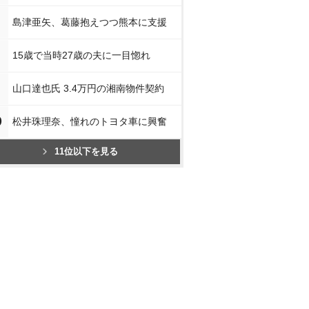
島津亜矢、葛藤抱えつつ熊本に支援
15歳で当時27歳の夫に一目惚れ
山口達也氏 3.4万円の湘南物件契約
0
松井珠理奈、憧れのトヨタ車に興奮
11位以下を見る