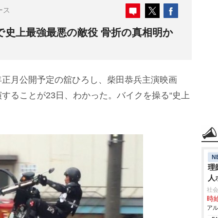
ース
で史上最強最悪の敵役 骨折の真相明か
年正月公開予定の舘ひろし、柴田恭兵主演映画
することが23日、わかった。バイクを操る“史上
N
理
人
社
時給
アル