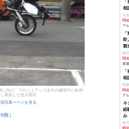
「
相
社会
時給
アル
「
即
製
株
時給
派遣
「
相
医
時給
演に向け、フロントアップ走行の練習中に転倒
し骨折した吉川晃司
アル
写真ページを見る
ネ
経
6枚）
み
株
時給