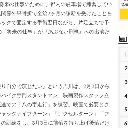
将来の仕事のために」都内の駐車場で練習してい
派遣
足関節外果骨折で全治2ヶ月の診断を受けたことを
ネックで固定する手術翌日ながら、片足立ちで予
の「将来の仕事」が『あぶない刑事』への出演だ
1
2
3
り自分で演じたい」という吉川は、2月2日から
4
でバイク専門スタントマン、映画製作スタッフ立
低速での「八の字走行」を練習。映画で必要とさ
5
ジャックナイフターン」「アクセルターン」「フ
の訓練をし、3月3日に前輪を持ち上げ後輪だけ
6