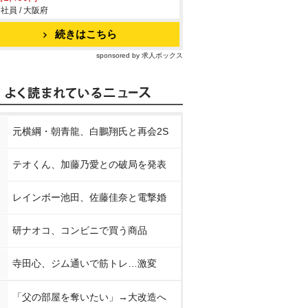
社員 / 大阪府
続きはこちら
sponsored by 求人ボックス
元横綱・朝青龍、白鵬翔氏と再会2S
テオくん、加藤乃愛との破局を発表
レインボー池田、佐藤佳奈と電撃婚
研ナオコ、コンビニで買う商品
寺田心、ジム通いで筋トレ…激変
「父の部屋を奪いたい」→大改造へ