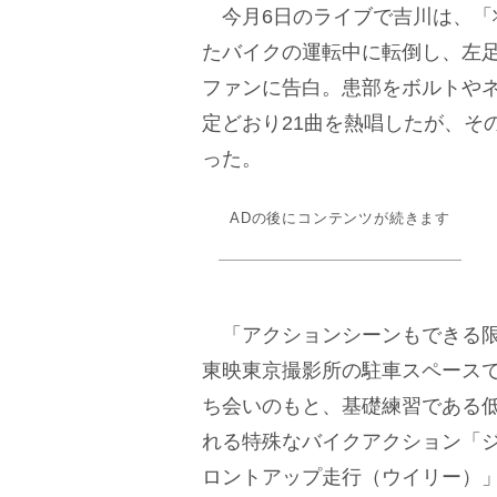
今月6日のライブで吉川は、「
たバイクの運転中に転倒し、左
ファンに告白。患部をボルトや
定どおり21曲を熱唱したが、そ
った。
ADの後にコンテンツが続きます
「アクションシーンもできる限
東映東京撮影所の駐車スペース
ち会いのもと、基礎練習である
れる特殊なバイクアクション「
ロントアップ走行（ウイリー）」