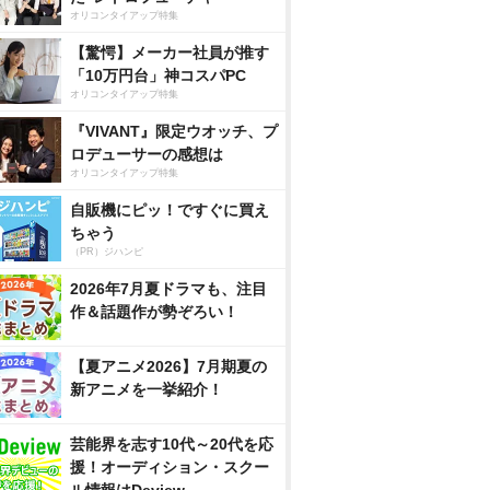
オリコンタイアップ特集
【驚愕】メーカー社員が推す
「10万円台」神コスパPC
オリコンタイアップ特集
『VIVANT』限定ウオッチ、プ
ロデューサーの感想は
オリコンタイアップ特集
自販機にピッ！ですぐに買え
ちゃう
（PR）ジハンピ
2026年7月夏ドラマも、注目
作＆話題作が勢ぞろい！
【夏アニメ2026】7月期夏の
新アニメを一挙紹介！
芸能界を志す10代～20代を応
援！オーディション・スクー