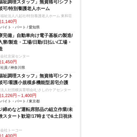
福祉調理スタッフ」無資格可/シフト
談可/特別養護老人ホーム
福祉法人八起社/特別養護老人ホーム 東和荘
1,140円
バイト・パート / 愛知県
寮完備」自動車向け電子基板の製造/
入寮/製造・工場/日勤/日払い/工場・
造
式会社京栄センター
1,450円
社員 / 神奈川県
福祉調理スタッフ」無資格可/シフト
談可/看護小規模多機能型居宅介護
療法人社団横浜育明会/むさしのケアセンター
1,226円～1,400円
バイト・パート / 東京都
ジ締めなど運転席部品の組立作業/未
験スタート歓迎!17時まで&土日祝休
式会社トーコー
1,400円