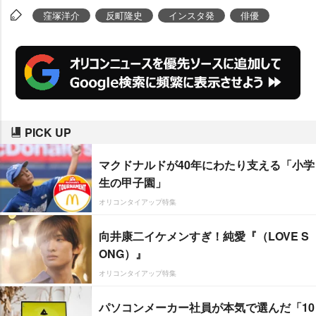
窪塚洋介
反町隆史
インスタ発
俳優
PICK UP
マクドナルドが40年にわたり支える「小学
生の甲子園」
オリコンタイアップ特集
向井康二イケメンすぎ！純愛『（LOVE S
ONG）』
オリコンタイアップ特集
パソコンメーカー社員が本気で選んだ「10