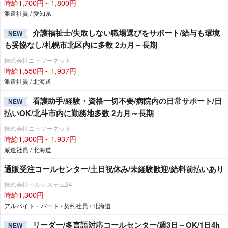
時給1,700円～1,800円
派遣社員 / 愛知県
介護福祉士/失敗しない職場選びをサポート/給与も環境
NEW
も妥協なし/札幌市北区内に多数 2カ月～長期
株式会社ニッソーネット
時給1,550円～1,937円
派遣社員 / 北海道
看護助手/経験・資格一切不要/病院内の日常サポート/日
NEW
払いOK/北斗市内に勤務地多数 2カ月～長期
株式会社ニッソーネット
時給1,300円～1,937円
派遣社員 / 北海道
通販受注コールセンター/土日祝休み/未経験歓迎/給料前払いあり
株式会社ベルシステム24
時給1,300円
アルバイト・パート / 契約社員 / 北海道
リーダー/多言語対応コールセンター/週3日～OK/1日4h
NEW