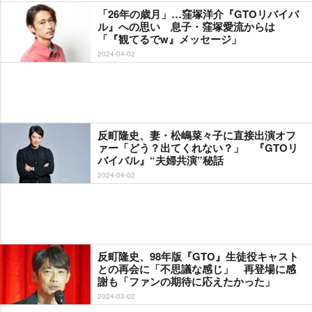
「26年の歳月」…窪塚洋介『GTOリバイバ
ル』への思い 息子・窪塚愛流からは
「『観てるでw』メッセージ」
2024-04-02
反町隆史、妻・松嶋菜々子に直接出演オフ
ァー「どう？出てくれない？」 『GTOリ
バイバル』“夫婦共演”秘話
2024-04-02
反町隆史、98年版『GTO』生徒役キャスト
との再会に「不思議な感じ」 再登場に感
謝も「ファンの期待に応えたかった」
2024-03-02