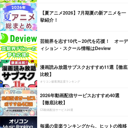
【夏アニメ2026】7月期夏の新アニメを一
挙紹介！
芸能界を志す10代～20代を応援！ オーデ
ィション・スクール情報はDeview
漫画読み放題サブスクおすすめ11選【徹底
比較】
オリコン顧客満足度ランキング
2026年動画配信サービスおすすめ40選
【徹底比較】
CS動画配信サービス20選
毎週の音楽ランキングから、ヒットの推移