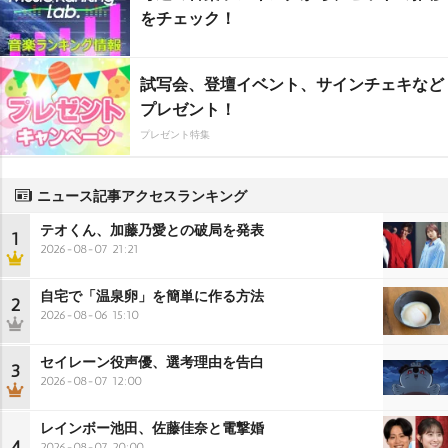
をチェック！
試写会、登壇イベント、サインチェキなど
プレゼント！
プレゼント特集
ニュース記事アクセスランキング
テオくん、加藤乃愛との破局を発表
1
2026-08-07 21:21
自宅で「温泉卵」を簡単に作る方法
2
2026-08-06 15:10
セイレーン役声優、選考理由を告白
3
2026-08-07 12:00
レインボー池田、佐藤佳奈と電撃婚
4
2026-08-07 20:00