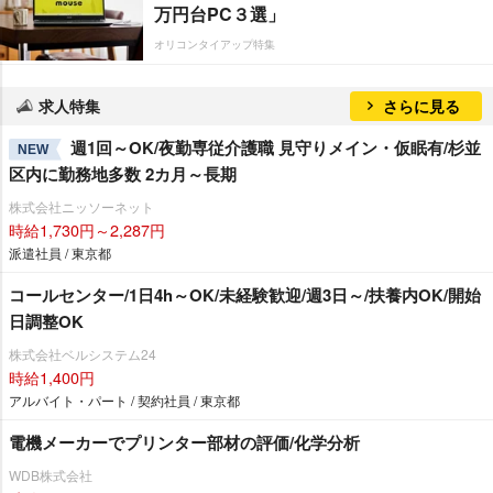
万円台PC３選」
オリコンタイアップ特集
求人特集
さらに見る
週1回～OK/夜勤専従介護職 見守りメイン・仮眠有/杉並
NEW
区内に勤務地多数 2カ月～長期
株式会社ニッソーネット
時給1,730円～2,287円
派遣社員 / 東京都
コールセンター/1日4h～OK/未経験歓迎/週3日～/扶養内OK/開始
日調整OK
株式会社ベルシステム24
時給1,400円
アルバイト・パート / 契約社員 / 東京都
電機メーカーでプリンター部材の評価/化学分析
WDB株式会社