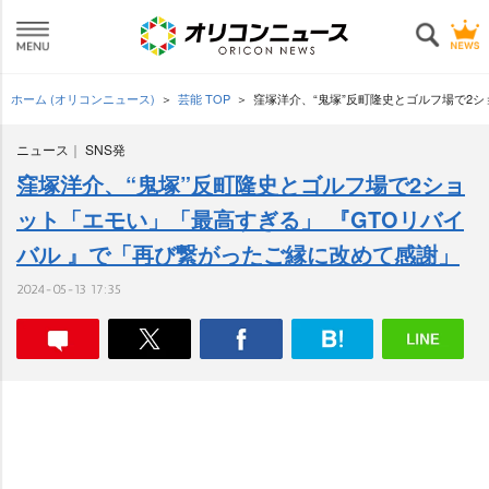
ホーム (オリコンニュース)
芸能 TOP
窪塚洋介、“鬼塚”反町隆史とゴルフ場で2
ニュース
SNS発
窪塚洋介、“鬼塚”反町隆史とゴルフ場で2ショ
ット「エモい」「最高すぎる」 『GTOリバイ
バル 』で「再び繋がったご縁に改めて感謝」
2024-05-13 17:35