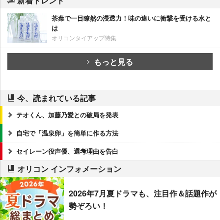
新着トレンド
茶葉で一目瞭然の浸透力！味の違いに衝撃を受ける水と
は
オリコンタイアップ特集
もっと見る
今、読まれている記事
テオくん、加藤乃愛との破局を発表
自宅で「温泉卵」を簡単に作る方法
セイレーン役声優、選考理由を告白
オリコン インフォメーション
2026年7月夏ドラマも、注目作＆話題作が
勢ぞろい！