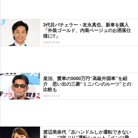
3代目バチェラー・友永真也、新車を購入
「外装ゴールド、内装ベージュのお洒落仕
様に!!」
2024-10-30
皇治、愛車の5000万円“高級外国車”を紹
介 思い出の三菱“ミニバンのルーツ”との
比較も
2024-12-12
渡辺美奈代「左ハンドルしか運転できない
私」 “2年ぶり”運転ショット「ベンツ乗