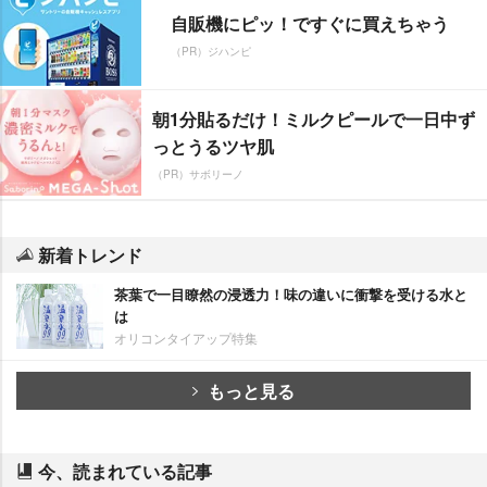
自販機にピッ！ですぐに買えちゃう
（PR）ジハンピ
朝1分貼るだけ！ミルクピールで一日中ず
っとうるツヤ肌
（PR）サボリーノ
新着トレンド
茶葉で一目瞭然の浸透力！味の違いに衝撃を受ける水と
は
オリコンタイアップ特集
もっと見る
今、読まれている記事