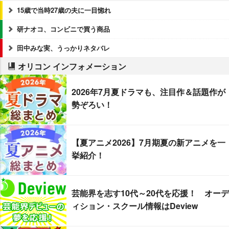
15歳で当時27歳の夫に一目惚れ
研ナオコ、コンビニで買う商品
田中みな実、うっかりネタバレ
オリコン インフォメーション
2026年7月夏ドラマも、注目作＆話題作が
勢ぞろい！
【夏アニメ2026】7月期夏の新アニメを一
挙紹介！
芸能界を志す10代～20代を応援！ オーデ
ィション・スクール情報はDeview