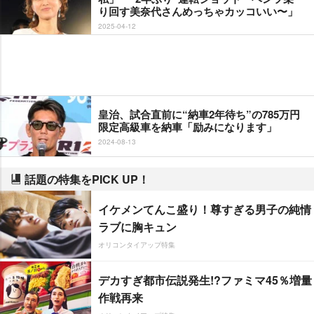
り回す美奈代さんめっちゃカッコいい〜」
2025-04-12
皇治、試合直前に“納車2年待ち”の785万円
限定高級車を納車「励みになります」
2024-08-13
話題の特集をPICK UP！
イケメンてんこ盛り！尊すぎる男子の純情
ラブに胸キュン
オリコンタイアップ特集
デカすぎ都市伝説発生!?ファミマ45％増量
作戦再来