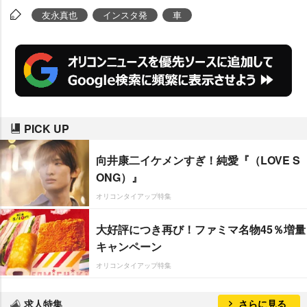
友永真也
インスタ発
車
PICK UP
向井康二イケメンすぎ！純愛『（LOVE S
ONG）』
オリコンタイアップ特集
大好評につき再び！ファミマ名物45％増量
キャンペーン
オリコンタイアップ特集
求人特集
さらに見る