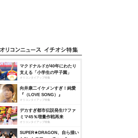
マクドナルドが40年にわたり
支える「小学生の甲子園」
オリコンタイアップ特集
向井康二イケメンすぎ！純愛
『（LOVE SONG）』
オリコンタイアップ特集
デカすぎ都市伝説発生!?ファ
ミマ45％増量作戦再来
オリコンタイアップ特集
SUPER★DRAGON、自ら描い