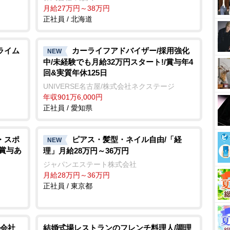
月給27万円～38万円
正社員 / 北海道
ライム
カーライフアドバイザー/採用強化
NEW
中/未経験でも月給32万円スタート!/賞与年4
回&実質年休125日
UNIVERSE名古屋/株式会社ネクステージ
年収901万6,000円
正社員 / 愛知県
・スポ
ピアス・髪型・ネイル自由/「経
NEW
給賞与あ
理」月給28万円～36万円
ジャパンエステート株式会社
月給28万円～36万円
正社員 / 東京都
会社
結婚式場レストランのフレンチ料理人/調理