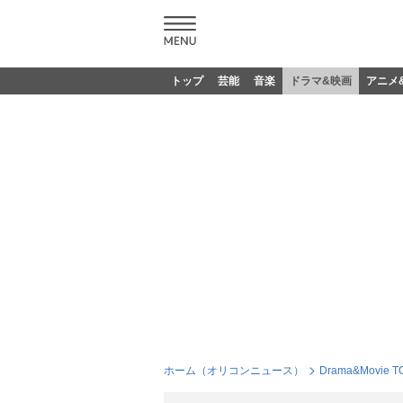
トップ
芸能
音楽
ドラマ&映画
アニメ
ホーム（オリコンニュース）
Drama&Movie T