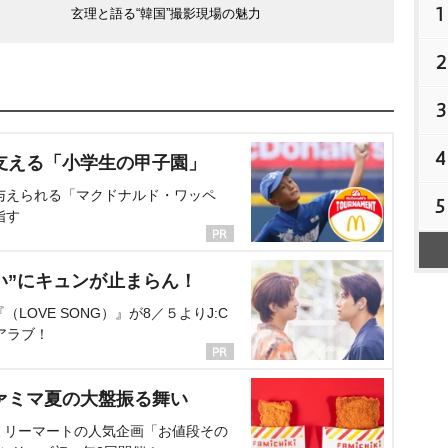
1
玄理と語る“韓国”撮影現場の魅力
2
3
4
支える「小学生の甲子園」
与えられる「マクドナルド・ワッペ
5
指す
い”にキュンが止まらん！
OVE SONG）』が8／５よりJ:C
アラブ！
ァミマ夏の大盤振る舞い
ミリーマートの人気企画「お値段その