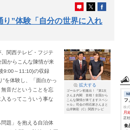
踊り”体験「自分の世界に入れ
が、関西テレビ・フジテ
!全国からこんな陳情が来
:00～11:10)の収録
り”を体験し、「面白かっ
拡大する
、無音だということを忘
ゴールデン初進出！『第1次
N
さんま内閣 首相！全国から
に入るってこういう事な
フ
こんな陳情が来てますスペシ
ャル』司会の明石家さんまと
株
山岸舞彩（C）関西テレビ
月
正社
る問題」を抱える自治体
食