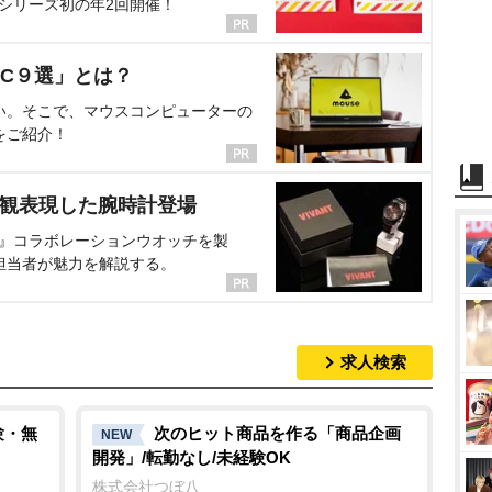
、シリーズ初の年2回開催！
C９選」とは？
い。そこで、マウスコンピューターの
をご紹介！
界観表現した腕時計登場
NT』コラボレーションウオッチを製
担当者が魅力を解説する。
求人検索
験・無
次のヒット商品を作る「商品企画
NEW
開発」/転勤なし/未経験OK
株式会社つぼ八