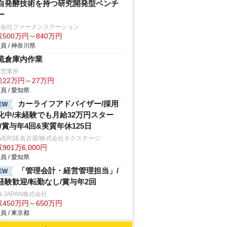
自発酵技術を持つ研究開発型ベンチ
ー
式会社ファーメンステーション
500万円～840万円
員 / 神奈川県
流倉庫内作業
冨営業所
給22万円～27万円
員 / 愛知県
カーライフアドバイザー/採用
EW
化中/未経験でも月給32万円スター
!/賞与年4回&実質年休125日
IVERSE名古屋/株式会社ネクステージ
901万6,000円
員 / 愛知県
「管理会計・経営管理担当」/
EW
経験歓迎/転勤なし/賞与年2回
N JAPAN株式会社
450万円～650万円
員 / 東京都