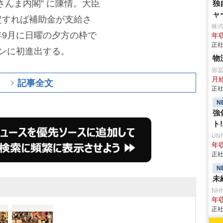
さんま内閣” に陳情。大臣
独
ャ
定すれば補助金が支給さ
株
9月に日曜の夕方の枠で
年収
正社
ンに初進出する。
物
弥
月
記事全文
正社
N
強
ト
UN
年収
正社
N
未
NH
年収
正社