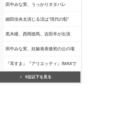
田中みな実、うっかりネタバレ
細田佳央太演じる涼は“現代の彰”
黒木瞳、西岡徳馬、吉田羊が出演
田中みな実、妊娠発表後初の公の場
『耳すま』『アリエッティ』IMAXで
6位以下を見る