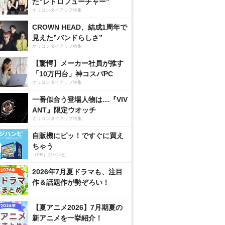
た”レトロフューチャー”
オリコンタイアップ特集
CROWN HEAD、結成1周年で
見えた”バンドらしさ”
オリコンタイアップ特集
【驚愕】メーカー社員が推す
「10万円台」神コスパPC
オリコンタイアップ特集
一番似合う登場人物は…『VIV
ANT』限定ウオッチ
オリコンタイアップ特集
自販機にピッ！ですぐに買え
ちゃう
（PR）ジハンピ
2026年7月夏ドラマも、注目
作＆話題作が勢ぞろい！
【夏アニメ2026】7月期夏の
新アニメを一挙紹介！