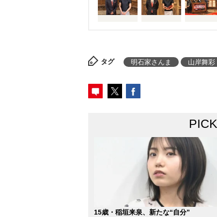
タグ
明石家さんま
山岸舞彩
PIC
15歳・稲垣来泉、新たな“自分”