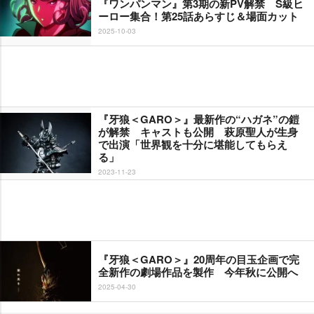
『ワンパンマン』第3期の新PV解禁 S級ヒ
ーロー集合！第25話あらすじ＆場面カット
2025-10-03
『牙狼＜GARO＞』最新作の“ハガネ”の鎧
が解禁 キャストも公開 萩原聖人が生身
で出演「世界観を十分に堪能してもらえ
る」
2023-11-23
『牙狼＜GARO＞』20周年の目玉企画で完
全新作の劇場作品を製作 今年秋に公開へ
2025-04-30