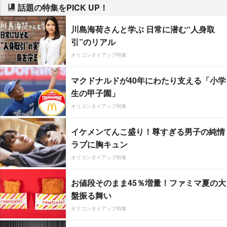
話題の特集をPICK UP！
川島海荷さんと学ぶ 日常に潜む“人身取
引”のリアル
オリコンタイアップ特集
マクドナルドが40年にわたり支える「小学
生の甲子園」
オリコンタイアップ特集
イケメンてんこ盛り！尊すぎる男子の純情
ラブに胸キュン
オリコンタイアップ特集
お値段そのまま45％増量！ファミマ夏の大
盤振る舞い
オリコンタイアップ特集