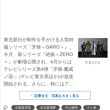
東北新社が制作を手がける人気特
撮シリーズ『牙狼＜GARO＞』。
今月、新シリーズ『絶狼＜ZERO
＞』が劇場公開され、4月からは
拡大する
テレビシリーズ第4弾『牙狼-魔戒
ノ花-』(テレビ東京系ほか)が放送
開始される。さらに、秋にはアニ
メシリーズ『牙狼＜GARO＞-炎の
記事全文・写真を大きく見る
刻印-』の放送も決定した。
石橋菜津美
水石亜飛夢
中山麻聖
テレ東