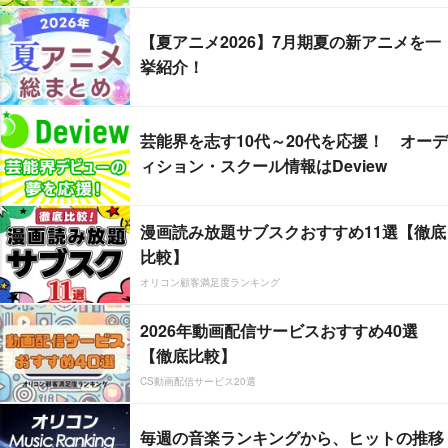
【夏アニメ2026】7月期夏の新アニメを一
挙紹介！
芸能界を志す10代～20代を応援！ オーデ
ィション・スクール情報はDeview
漫画読み放題サブスクおすすめ11選【徹底
比較】
オリコン顧客満足度ランキング
2026年動画配信サービスおすすめ40選
【徹底比較】
CS動画配信サービス20選
毎週の音楽ランキングから、ヒットの推移