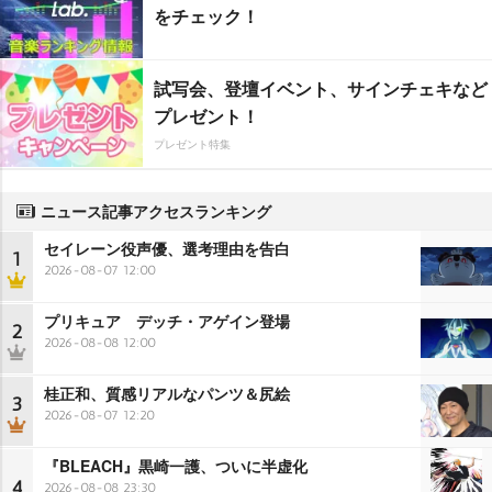
をチェック！
試写会、登壇イベント、サインチェキなど
プレゼント！
プレゼント特集
ニュース記事アクセスランキング
セイレーン役声優、選考理由を告白
1
2026-08-07 12:00
プリキュア デッチ・アゲイン登場
2
2026-08-08 12:00
桂正和、質感リアルなパンツ＆尻絵
3
2026-08-07 12:20
『BLEACH』黒崎一護、ついに半虚化
4
2026-08-08 23:30