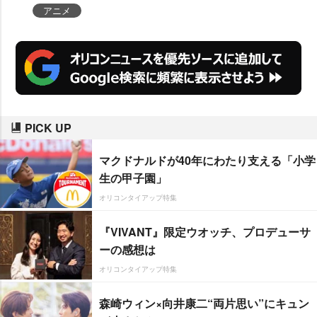
アニメ
PICK UP
マクドナルドが40年にわたり支える「小学
生の甲子園」
オリコンタイアップ特集
『VIVANT』限定ウオッチ、プロデューサ
ーの感想は
オリコンタイアップ特集
森崎ウィン×向井康二“両片思い”にキュン