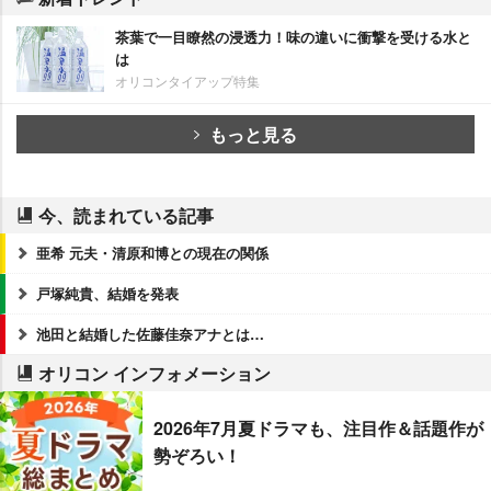
茶葉で一目瞭然の浸透力！味の違いに衝撃を受ける水と
は
オリコンタイアップ特集
もっと見る
今、読まれている記事
亜希 元夫・清原和博との現在の関係
戸塚純貴、結婚を発表
池田と結婚した佐藤佳奈アナとは…
オリコン インフォメーション
2026年7月夏ドラマも、注目作＆話題作が
勢ぞろい！