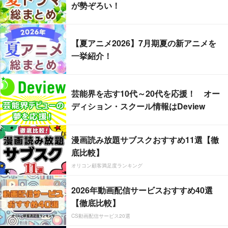
が勢ぞろい！
【夏アニメ2026】7月期夏の新アニメを
一挙紹介！
芸能界を志す10代～20代を応援！ オー
ディション・スクール情報はDeview
漫画読み放題サブスクおすすめ11選【徹
底比較】
オリコン顧客満足度ランキング
2026年動画配信サービスおすすめ40選
【徹底比較】
CS動画配信サービス20選