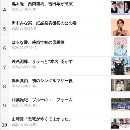
黒木瞳、西岡徳馬、吉田羊が出演
4
2026-08-06 10:00
田中みな実、妊娠発表後初の公の場
5
2026-08-05 14:41
はるな愛、映画で初の母親役
6
2026-08-07 08:18
映画泥棒、サラっと“本名”明かす
7
2026-08-05 15:06
堀田真由、初のシングルマザー役
8
2026-08-06 15:08
相葉雅紀、ブルーのユニフォーム
9
2026-08-06 16:00
山崎貴「恐竜が怖くてよかった」
10
2026-08-05 08:00