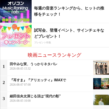
毎週の音楽ランキングから、ヒットの推
移をチェック！
試写会、登壇イベント、サインチェキな
どプレゼント！
プレゼント特集
映画ニュースランキング
田中みな実、うっかりネタバレ
1
2026-08-05 15:32
『耳すま』『アリエッティ』IMAXで
2
2026-08-07 07:00
細田佳央太演じる涼は“現代の彰”
3
2026-08-05 10:00