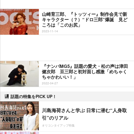
山崎育三郎、『トッツィー』制作会見で新
キャラクター（？）“ドロ三郎”爆誕 見ど
ころは「このお尻」
2023-11-14
『ナンバMG5』話題の愛犬・松の声は津田
健次郎 豆三郎と初対面し感激「めちゃく
ちゃかわいい！」
2022-04-27
話題の特集をPICK UP！
川島海荷さんと学ぶ 日常に潜む“人身取
引”のリアル
オリコンタイアップ特集