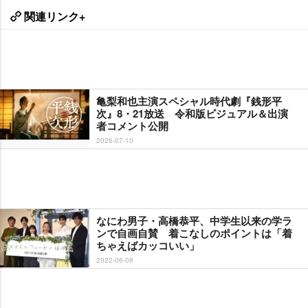
関連リンク+
亀梨和也主演スペシャル時代劇『銭形平
次』8・21放送 令和版ビジュアル＆出演
者コメント公開
2026-07-10
なにわ男子・高橋恭平、中学生以来の学ラ
ンで自画自賛 着こなしのポイントは「着
ちゃえばカッコいい」
2022-06-08