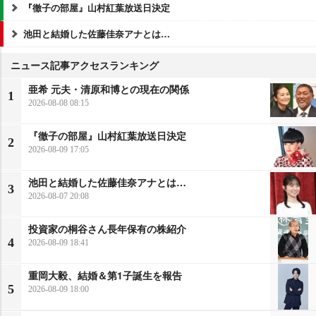
『徹子の部屋』山村紅葉放送日決定
池田と結婚した佐藤佳奈アナとは…
ニュース記事アクセスランキング
亜希 元夫・清原和博との現在の関係
1
2026-08-08 08:15
『徹子の部屋』山村紅葉放送日決定
2
2026-08-09 17:05
池田と結婚した佐藤佳奈アナとは…
3
2026-08-07 20:08
投資家の桐谷さん長年保有の株紹介
4
2026-08-09 18:41
重岡大毅、結婚＆第1子誕生を報告
5
2026-08-09 18:00