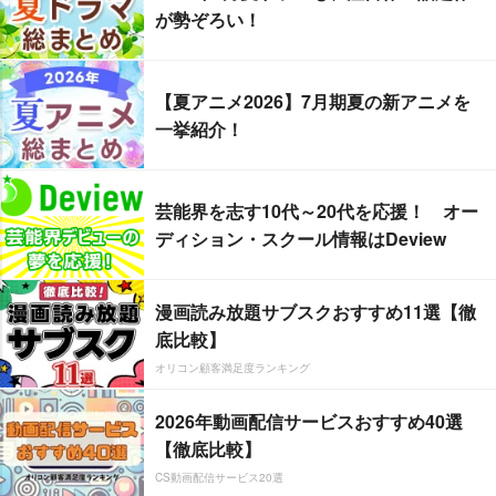
が勢ぞろい！
【夏アニメ2026】7月期夏の新アニメを
一挙紹介！
芸能界を志す10代～20代を応援！ オー
ディション・スクール情報はDeview
漫画読み放題サブスクおすすめ11選【徹
底比較】
オリコン顧客満足度ランキング
2026年動画配信サービスおすすめ40選
【徹底比較】
CS動画配信サービス20選