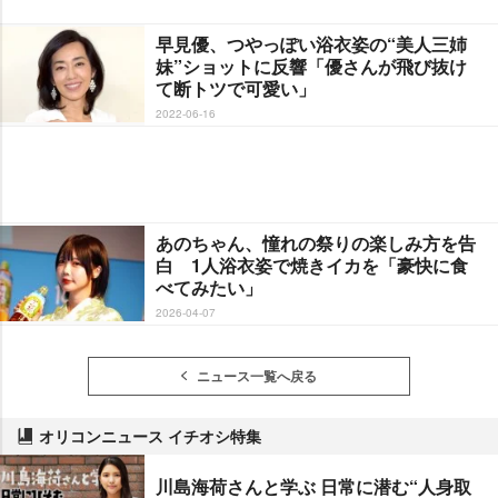
早見優、つやっぽい浴衣姿の“美人三姉
妹”ショットに反響「優さんが飛び抜け
て断トツで可愛い」
2022-06-16
あのちゃん、憧れの祭りの楽しみ方を告
白 1人浴衣姿で焼きイカを「豪快に食
べてみたい」
2026-04-07
ニュース一覧へ戻る
オリコンニュース イチオシ特集
川島海荷さんと学ぶ 日常に潜む“人身取