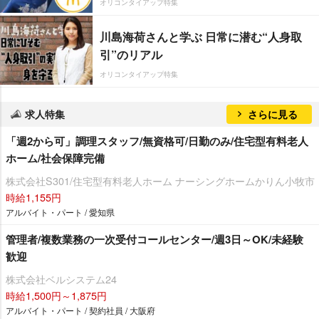
オリコンタイアップ特集
川島海荷さんと学ぶ 日常に潜む“人身取
引”のリアル
オリコンタイアップ特集
求人特集
さらに見る
「週2から可」調理スタッフ/無資格可/日勤のみ/住宅型有料老人
ホーム/社会保障完備
株式会社S301/住宅型有料老人ホーム ナーシングホームかりん小牧市
時給1,155円
アルバイト・パート / 愛知県
管理者/複数業務の一次受付コールセンター/週3日～OK/未経験
歓迎
株式会社ベルシステム24
時給1,500円～1,875円
アルバイト・パート / 契約社員 / 大阪府