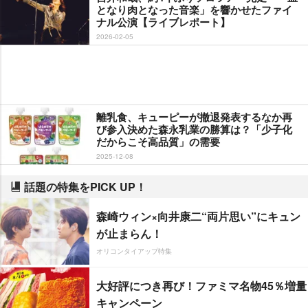
となり肉となった音楽」を響かせたファイ
ナル公演【ライブレポート】
2026-02-05
離乳食、キューピーが撤退発表するなか再
び参入決めた森永乳業の勝算は？「少子化
だからこそ高品質」の需要
2025-12-08
話題の特集をPICK UP！
森崎ウィン×向井康二“両片思い”にキュン
が止まらん！
オリコンタイアップ特集
大好評につき再び！ファミマ名物45％増量
キャンペーン