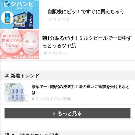
自販機にピッ！ですぐに買えちゃう
（PR）ジハンピ
朝1分貼るだけ！ミルクピールで一日中ず
っとうるツヤ肌
（PR）サボリーノ
新着トレンド
茶葉で一目瞭然の浸透力！味の違いに衝撃を受ける水と
は
オリコンタイアップ特集
もっと見る