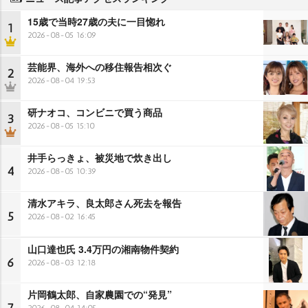
15歳で当時27歳の夫に一目惚れ
1
2026-08-05 16:09
芸能界、海外への移住報告相次ぐ
2
2026-08-04 19:53
研ナオコ、コンビニで買う商品
3
2026-08-05 15:10
井手らっきょ、被災地で炊き出し
4
2026-08-05 10:39
清水アキラ、良太郎さん死去を報告
5
2026-08-02 16:45
山口達也氏 3.4万円の湘南物件契約
6
2026-08-03 12:18
片岡鶴太郎、自家農園での“発見”
2026-08-04 14:05