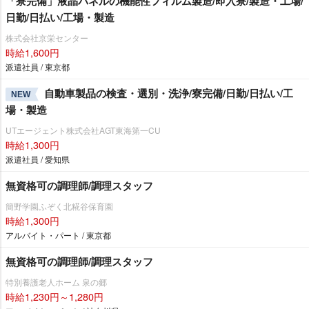
「寮完備」液晶パネルの機能性フィルム製造/即入寮/製造・工場/
日勤/日払い/工場・製造
株式会社京栄センター
時給1,600円
派遣社員 / 東京都
自動車製品の検査・選別・洗浄/寮完備/日勤/日払い/工
NEW
場・製造
UTエージェント株式会社AGT東海第一CU
時給1,300円
派遣社員 / 愛知県
無資格可の調理師/調理スタッフ
簡野学園ふぞく北糀谷保育園
時給1,300円
アルバイト・パート / 東京都
無資格可の調理師/調理スタッフ
特別養護老人ホーム 泉の郷
時給1,230円～1,280円