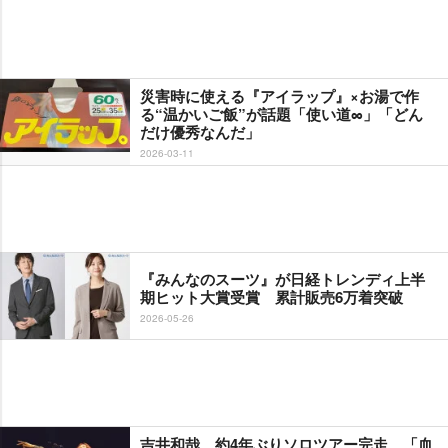
災害時に使える『アイラップ』×お湯で作
る“温かいご飯”が話題「使い道∞」「どん
だけ優秀なんだ」
2026-03-11
『みんなのスーツ』が日経トレンディ上半
期ヒット大賞受賞 累計販売6万着突破
2026-05-26
吉井和哉、約4年ぶりソロツアー完走 「血