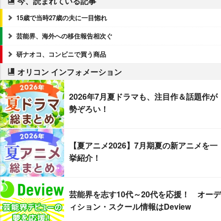
今、読まれている記事
15歳で当時27歳の夫に一目惚れ
芸能界、海外への移住報告相次ぐ
研ナオコ、コンビニで買う商品
オリコン インフォメーション
2026年7月夏ドラマも、注目作＆話題作が
勢ぞろい！
【夏アニメ2026】7月期夏の新アニメを一
挙紹介！
芸能界を志す10代～20代を応援！ オーデ
ィション・スクール情報はDeview