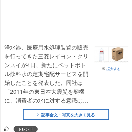
浄水器、医療用水処理装置の販売
を行ってきた三菱レイヨン・クリ
ンスイが4日、新たにペットボト
拡大する
ル飲料水の定期宅配サービスを開
始したことを発表した。同社は
「2011年の東日本大震災を契機
に、消費者の水に対する意識は著
しく変化した」と見解を述べ、多
記事全文・写真を大きく見る
様化するニーズに応えるべく、
「万が一の災害時に、保存水用途
トレンド