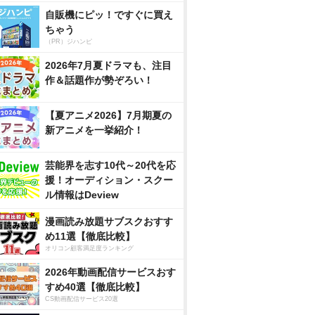
自販機にピッ！ですぐに買え
ちゃう
（PR）ジハンピ
2026年7月夏ドラマも、注目
作＆話題作が勢ぞろい！
【夏アニメ2026】7月期夏の
新アニメを一挙紹介！
芸能界を志す10代～20代を応
援！オーディション・スクー
ル情報はDeview
漫画読み放題サブスクおすす
め11選【徹底比較】
オリコン顧客満足度ランキング
2026年動画配信サービスおす
すめ40選【徹底比較】
CS動画配信サービス20選