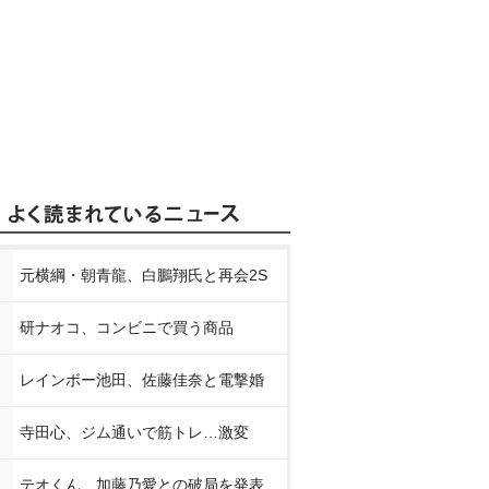
元横綱・朝青龍、白鵬翔氏と再会2S
研ナオコ、コンビニで買う商品
レインボー池田、佐藤佳奈と電撃婚
寺田心、ジム通いで筋トレ…激変
テオくん、加藤乃愛との破局を発表