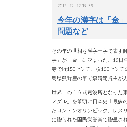
2012-12-12 19:38
今年の漢字は「金」
問題など
その年の世相を漢字一字で表す
字』が「金」に決まった。12日
寺で縦150センチ、横130セン
島県熊野産の筆で森清範貫主が力
世界一の自立式電波塔となった
メダル」を筆頭に日本史上最多の
たロンドンオリンピック。レス
に贈られた国民栄誉賞で贈呈さ