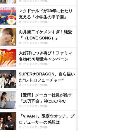
オリコンタイアップ特集
マクドナルドが40年にわたり
支える「小学生の甲子園」
オリコンタイアップ特集
向井康二イケメンすぎ！純愛
『（LOVE SONG）』
オリコンタイアップ特集
大好評につき再び！ファミマ
名物45％増量キャンペーン
オリコンタイアップ特集
SUPER★DRAGON、自ら描い
た”レトロフューチャー”
オリコンタイアップ特集
【驚愕】メーカー社員が推す
「10万円台」神コスパPC
オリコンタイアップ特集
『VIVANT』限定ウオッチ、プ
ロデューサーの感想は
オリコンタイアップ特集