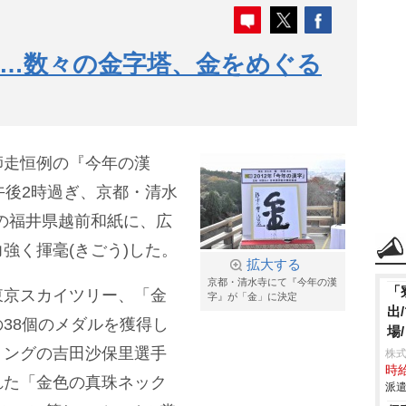
…数々の金字塔、金をめぐる
師走恒例の『今年の漢
午後2時過ぎ、京都・清水
チの福井県越前和紙に、広
強く揮毫(きごう)した。
拡大する
京都・清水寺にて『今年の漢
「
東京スカイツリー、「金
字』が「金」に決定
出
38個のメダルを獲得し
場
リングの吉田沙保里選手
株
時給
れた「金色の真珠ネック
派遣