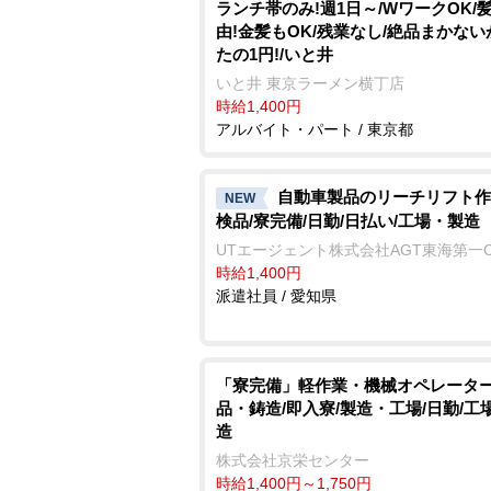
ランチ帯のみ!週1日～/WワークOK/
由!金髪もOK/残業なし/絶品まかな
たの1円!/いと井
いと井 東京ラーメン横丁店
時給1,400円
アルバイト・パート / 東京都
自動車製品のリーチリフト作
NEW
検品/寮完備/日勤/日払い/工場・製造
UTエージェント株式会社AGT東海第一
時給1,400円
派遣社員 / 愛知県
「寮完備」軽作業・機械オペレータ
品・鋳造/即入寮/製造・工場/日勤/工
造
株式会社京栄センター
時給1,400円～1,750円