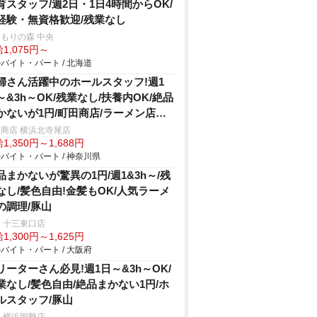
育スタッフ/週2日・1日4時間からOK/
経験・無資格歓迎/残業なし
もりの森 中央
1,075円～
バイト・パート / 北海道
婦さん活躍中のホールスタッフ!週1
～&3h～OK/残業なし/扶養内OK/絶品
かないが1円/町田商店/ラーメン店の
ール
商店 横浜北寺尾店
1,350円～1,688円
バイト・パート / 神奈川県
品まかないが驚異の1円/週1&3h～/残
なし/髪色自由!金髪もOK/人気ラーメ
の調理/豚山
 十三東口店
1,300円～1,625円
バイト・パート / 大阪府
リーターさん必見!週1日～&3h～OK/
業なし/髪色自由/絶品まかない1円/ホ
ルスタッフ/豚山