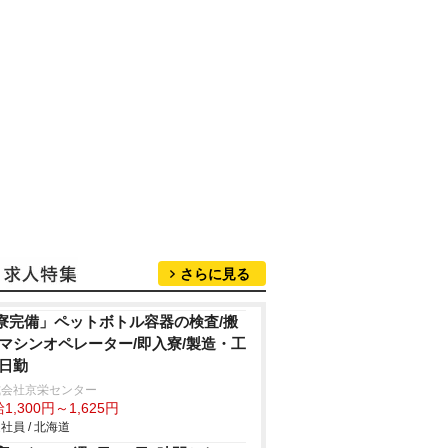
さらに見る
寮完備」ペットボトル容器の検査/搬
/マシンオペレーター/即入寮/製造・工
/日勤
式会社京栄センター
1,300円～1,625円
社員 / 北海道