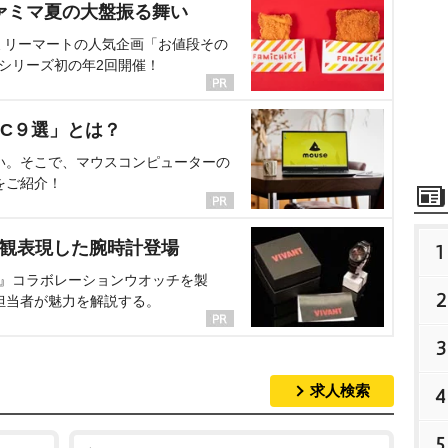
ァミマ夏の大盤振る舞い
ミリーマートの人気企画「お値段その
、シリーズ初の年2回開催！
C９選」とは？
い。そこで、マウスコンピューターの
をご紹介！
界観表現した腕時計登場
1
NT』コラボレーションウオッチを製
2
担当者が魅力を解説する。
3
求人検索
4
5