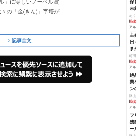
ダル」に等しいノーベル賞
保
未
々の「金(きん)」字塔が
ぬく
時給
アル
主
記事全文
日
ま
ホ
町田
時給
アル
絶
業
ン
豚山
時給
アル
フ
残
ー