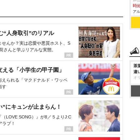
豚山
時給
アル
む“人身取引”のリアル
ませんか？実は恋愛や悪質ホスト、S
海荷さんと学ぶリアルな実態。
茶
支える「小学生の甲子園」
違
オ
与えられる「マクドナルド・ワッペ
指す
い”にキュンが止まらん！
OVE SONG）』が8／５よりJ:C
アラブ！