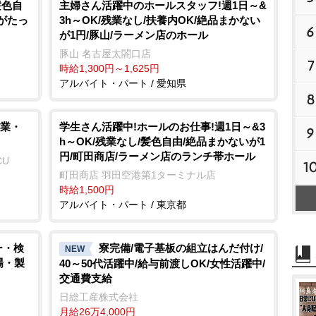
髪色自
主婦さん活躍中のホールスタッフ!週1日～&
いがたっ
3h～OK/残業なし/扶養内OK/絶品まかない
6
が1円/豚山/ラーメン店のホール
豚山 名古屋太閤口店
7
時給1,300円～1,625円
アルバイト・パート / 愛知県
8
業・
学生さん活躍中!ホールのお仕事!週1日～&3
9
h～OK/残業なし/髪色自由/絶品まかないが1
円/町田商店/ラーメン店のランチ帯ホール
CU
1
町田商店 羽田空港第1ターミナル店
時給1,500円
アルバイト・パート / 東京都
ー・検
寮完備/電子基板の組立はんだ付け/
NEW
場・製
40～50代活躍中/給与前渡しOK/女性活躍中/
交通費支給
日総工産株式会社
月給26万4,000円