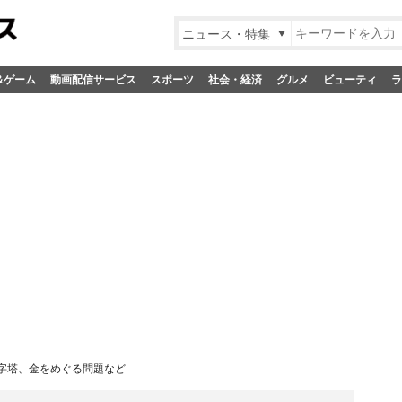
ニュース・特集
&ゲーム
動画配信サービス
スポーツ
社会・経済
グルメ
ビューティ
ラ
字塔、金をめぐる問題など