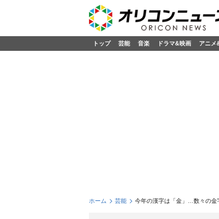
トップ
芸能
音楽
ドラマ&映画
アニメ
ホーム
芸能
今年の漢字は「金」…数々の金