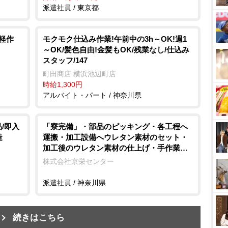
派遣社員 / 東京都
軽作
モクモク仕込み作業!午前中の3h～OK!週1
～OK/髪色自由!金髪もOK/残業なし/仕込み
スタッフ/147
町田商店 横浜池辺町店
時給1,300円
アルバイト・パート / 神奈川県
/即入
「寮完備」・部品のピッキング・各工程へ
造
運搬・加工設備へウレタン素材のセット・
加工後のウレタン素材の仕上げ・手作業
エアドライバーを使用しての車用シートの
株式会社京栄センター
組付け・製品の検査作業/即入寮/製造・工場
派遣社員 / 神奈川県
続きはこちら