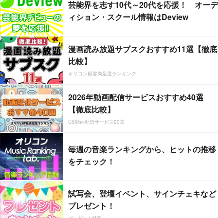
芸能界を志す10代～20代を応援！ オーデ
ィション・スクール情報はDeview
漫画読み放題サブスクおすすめ11選【徹底
比較】
オリコン顧客満足度ランキング
2026年動画配信サービスおすすめ40選
【徹底比較】
CS動画配信サービス20選
毎週の音楽ランキングから、ヒットの推移
をチェック！
試写会、登壇イベント、サインチェキなど
プレゼント！
プレゼント特集