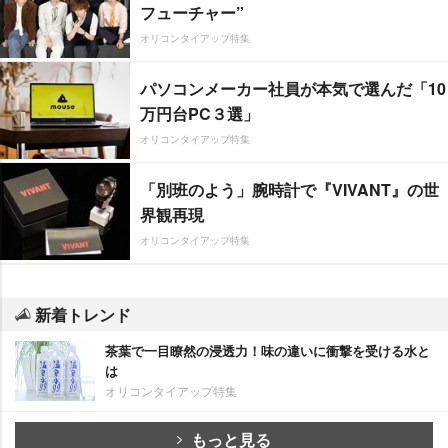
フューチャー”
オリコンタイアップ特集
パソコンメーカー社員が本気で選んだ「10
万円台PC３選」
オリコンタイアップ特集
「別班のよう」腕時計で『VIVANT』の世
界観再現
オリコンタイアップ特集
新着トレンド
茶葉で一目瞭然の浸透力！味の違いに衝撃を受ける水と
は
オリコンタイアップ特集
もっと見る