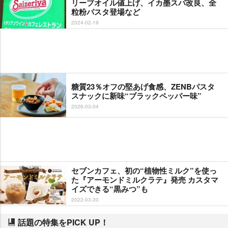
リーブオイル値上げ、イカ墨スパ改良、全
粒粉パスタ登場など
2024-02-19
糖質23％オフの堅あげ食感、ZENBパスタ
スナックに新味“ブラックペッパー味”
2026-03-04
セブンカフェ、初の“植物性ミルク”を使っ
た『アーモンドミルクラテ』発売 カスタマ
イズできる“黒みつ”も
2022-03-30
話題の特集をPICK UP！