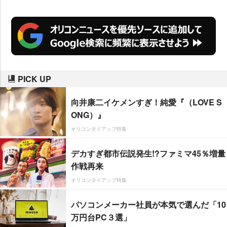
PICK UP
向井康二イケメンすぎ！純愛『（LOVE S
ONG）』
オリコンタイアップ特集
デカすぎ都市伝説発生!?ファミマ45％増量
作戦再来
オリコンタイアップ特集
パソコンメーカー社員が本気で選んだ「10
万円台PC３選」