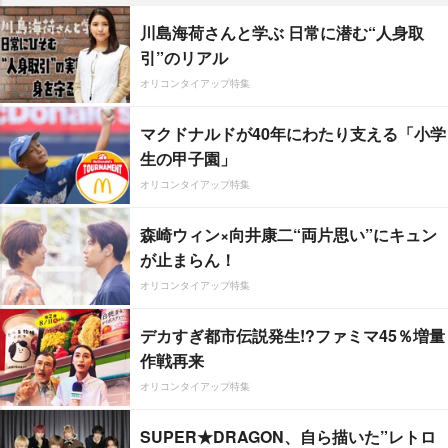
川島海荷さんと学ぶ 日常に潜む“人身取
引”のリアル
オリコンタイアップ特集
マクドナルドが40年にわたり支える「小学
生の甲子園」
オリコンタイアップ特集
森崎ウィン×向井康二“両片思い”にキュン
が止まらん！
オリコンタイアップ特集
デカすぎ都市伝説発生!?ファミマ45％増量
作戦再来
オリコンタイアップ特集
SUPER★DRAGON、自ら描いた”レトロ