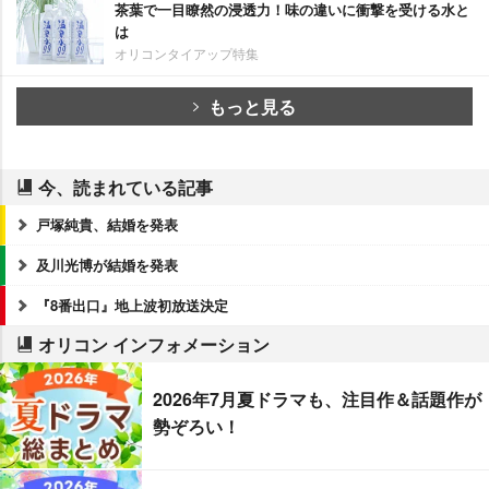
茶葉で一目瞭然の浸透力！味の違いに衝撃を受ける水と
は
オリコンタイアップ特集
もっと見る
今、読まれている記事
戸塚純貴、結婚を発表
及川光博が結婚を発表
『8番出口』地上波初放送決定
オリコン インフォメーション
2026年7月夏ドラマも、注目作＆話題作が
勢ぞろい！