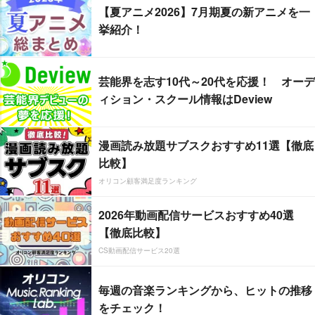
【夏アニメ2026】7月期夏の新アニメを一
挙紹介！
芸能界を志す10代～20代を応援！ オーデ
ィション・スクール情報はDeview
漫画読み放題サブスクおすすめ11選【徹底
比較】
オリコン顧客満足度ランキング
2026年動画配信サービスおすすめ40選
【徹底比較】
CS動画配信サービス20選
毎週の音楽ランキングから、ヒットの推移
をチェック！