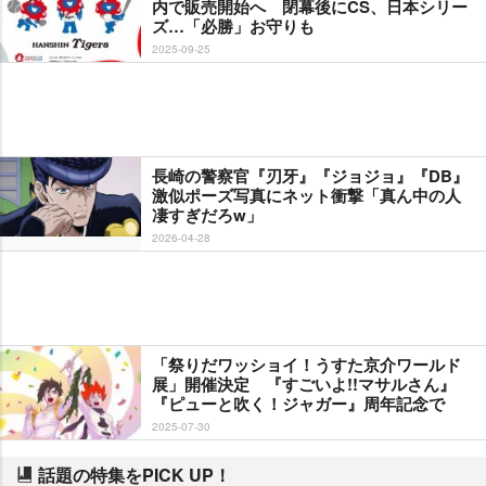
内で販売開始へ 閉幕後にCS、日本シリー
ズ…「必勝」お守りも
2025-09-25
長崎の警察官『刃牙』『ジョジョ』『DB』
激似ポーズ写真にネット衝撃「真ん中の人
凄すぎだろw」
2026-04-28
「祭りだワッショイ！うすた京介ワールド
展」開催決定 『すごいよ!!マサルさん』
『ピューと吹く！ジャガー』周年記念で
2025-07-30
話題の特集をPICK UP！