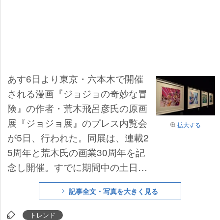
あす6日より東京・六本木で開催
される漫画『ジョジョの奇妙な冒
険』の作者・荒木飛呂彦氏の原画
展『ジョジョ展』のプレス内覧会
拡大する
が5日、行われた。同展は、連載2
5周年と荒木氏の画業30周年を記
念し開催。すでに期間中の土日祝
日の日時指定前売り券が売り切れ
記事全文・写真を大きく見る
るなど、ファンを中心に話題とな
っている。
トレンド