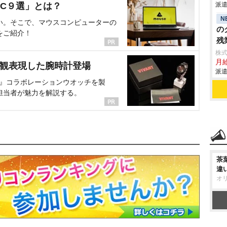
C９選」とは？
派遣
N
い。そこで、マウスコンピューターの
の
をご紹介！
残
株
月給
界観表現した腕時計登場
派遣
NT』コラボレーションウオッチを製
担当者が魅力を解説する。
茶
違
オ