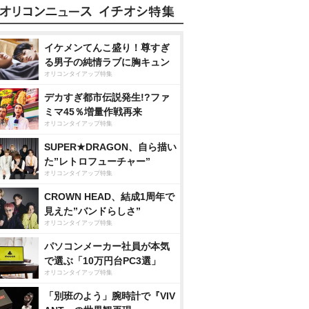
イケメンてんこ盛り！尊すぎ
る男子の純情ラブに胸キュン
オリコンタイアップ特集
デカすぎ都市伝説発生!?ファ
ミマ45％増量作戦再来
オリコンタイアップ特集
SUPER★DRAGON、自ら描い
た”レトロフューチャー”
オリコンタイアップ特集
CROWN HEAD、結成1周年で
見えた”バンドらしさ”
オリコンタイアップ特集
パソコンメーカー社員が本気
で選ぶ「10万円台PC3選」
オリコンタイアップ特集
「別班のよう」腕時計で『VIV