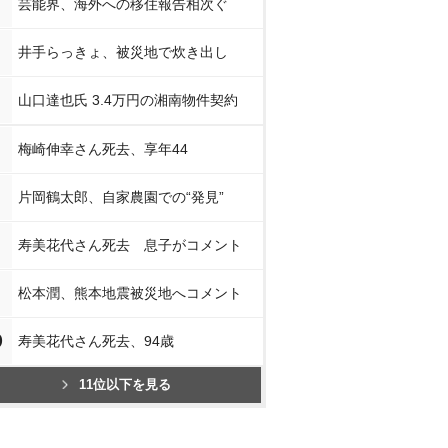
芸能界、海外への移住報告相次ぐ
井手らっきょ、被災地で炊き出し
山口達也氏 3.4万円の湘南物件契約
梅崎伸幸さん死去、享年44
片岡鶴太郎、自家農園での“発見”
寿美花代さん死去 息子がコメント
松本潤、熊本地震被災地へコメント
0
寿美花代さん死去、94歳
11位以下を見る