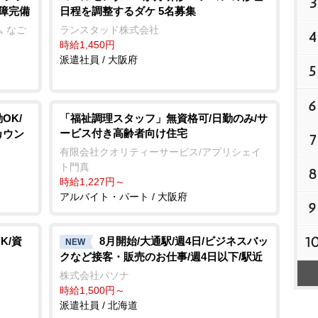
3
保障完備
日程を調整するダケ 5名募集
 なご
ランスタッド株式会社
4
時給1,450円
派遣社員 / 大阪府
5
6
OK/
「福祉調理スタッフ」無資格可/日勤のみ/サ
ービス付き高齢者向け住宅
カウン
7
有限会社クオリティーサービス/アプリシェイ
ト門真
8
時給1,227円～
アルバイト・パート / 大阪府
9
1
K/資
8月開始/大通駅/週4日/ビジネスバッ
NEW
クなど接客・販売のお仕事/週4日以下/駅近
株式会社パソナ
時給1,500円～
派遣社員 / 北海道