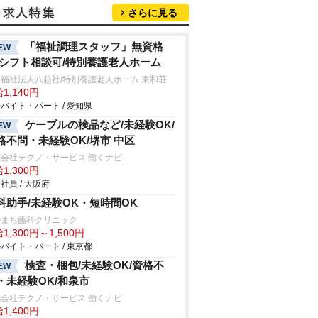
さらに見る
「福祉調理スタッフ」無資格
EW
/シフト相談可/特別養護老人ホーム
福祉法人八起社/特別養護老人ホーム 東和荘
1,140円
バイト・パート / 愛知県
ケーブルの検品など/未経験OK/
EW
格不問・未経験OK/堺市 中区
会社テクノ・サービス 働くナビ
1,300円
社員 / 大阪府
科助手/未経験OK・短時間OK
かまち歯科クリニック
1,300円～1,500円
バイト・パート / 東京都
検査・梱包/未経験OK/資格不
EW
・未経験OK/和泉市
会社テクノ・サービス 働くナビ
1,400円