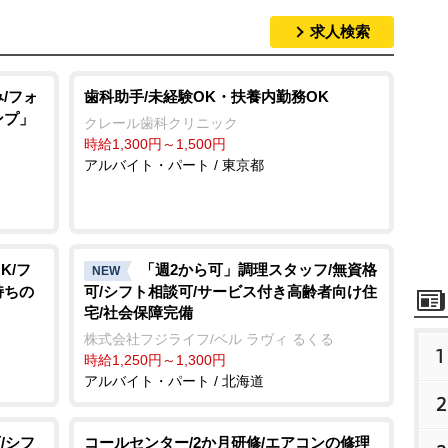
求人検索
/フォ
歯科助手/未経験OK・扶養内勤務OK
ンプ」
クレール歯科クリニック
時給1,300円～1,500円
アルバイト・パート / 東京都
K/フ
「週2から可」調理スタッフ/無資格
NEW
持ちの
可/シフト相談可/サービス付き高齢者向け住
宅/社会保障完備
株式会社フジライフ/ベル ラヴィ るくる
1
時給1,250円～1,300円
アルバイト・パート / 北海道
2
/シフ
コールセンター/2か月研修/エアコンの修理