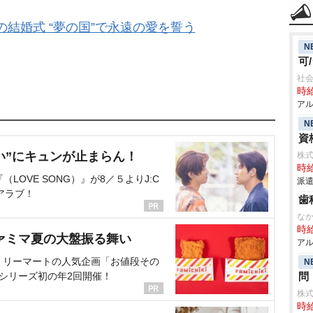
結婚式 “夢の国”で永遠の愛を誓う
N
可
社会
時給
アル
N
資
い”にキュンが止まらん！
株式
時給
OVE SONG）』が8／５よりJ:C
派遣
アラブ！
歯
な
時給
ァミマ夏の大盤振る舞い
アル
ミリーマートの人気企画「お値段その
N
、シリーズ初の年2回開催！
問
株式
時給