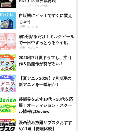
ANT』の世界観再現
オリコンタイアップ特集
自販機にピッ！ですぐに買え
ちゃう
（PR）ジハンピ
朝1分貼るだけ！ミルクピール
で一日中ずっとうるツヤ肌
（PR）サボリーノ
2026年7月夏ドラマも、注目
作＆話題作が勢ぞろい！
【夏アニメ2026】7月期夏の
新アニメを一挙紹介！
芸能界を志す10代～20代を応
援！オーディション・スクー
ル情報はDeview
漫画読み放題サブスクおすす
め11選【徹底比較】