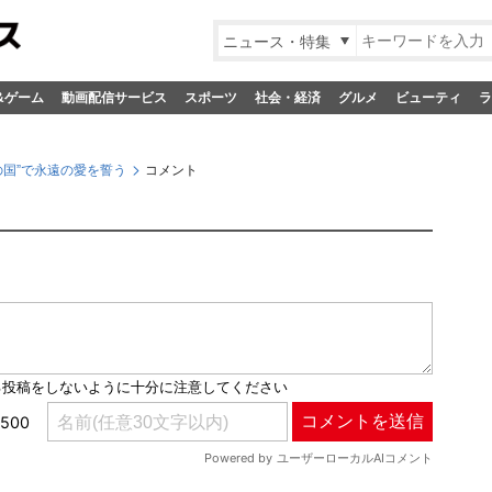
ニュース・特集
&ゲーム
動画配信サービス
スポーツ
社会・経済
グルメ
ビューティ
ラ
の国”で永遠の愛を誓う
コメント