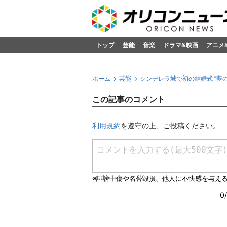
トップ
芸能
音楽
ドラマ&映画
アニメ
ホーム
芸能
シンデレラ城で初の結婚式 “夢
この記事のコメント
利用規約
を遵守の上、ご投稿ください。