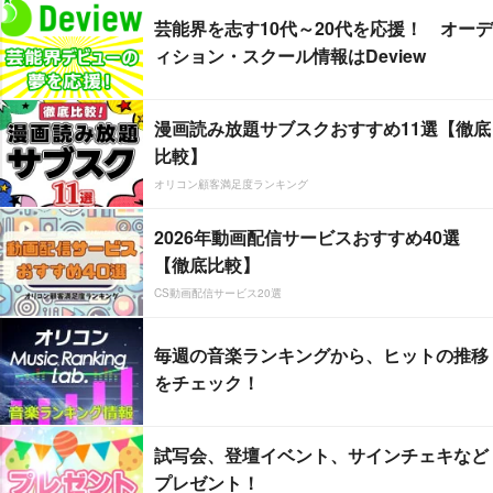
芸能界を志す10代～20代を応援！ オーデ
ィション・スクール情報はDeview
漫画読み放題サブスクおすすめ11選【徹底
比較】
オリコン顧客満足度ランキング
2026年動画配信サービスおすすめ40選
【徹底比較】
CS動画配信サービス20選
毎週の音楽ランキングから、ヒットの推移
をチェック！
試写会、登壇イベント、サインチェキなど
プレゼント！