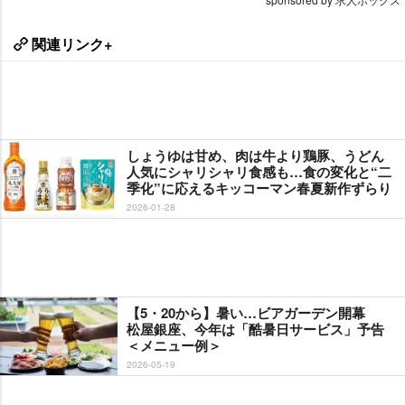
関連リンク+
しょうゆは甘め、肉は牛より鶏豚、うどん
人気にシャリシャリ食感も…食の変化と“二
季化”に応えるキッコーマン春夏新作ずらり
2026-01-28
【5・20から】暑い…ビアガーデン開幕
松屋銀座、今年は「酷暑日サービス」予告
＜メニュー例＞
2026-05-19