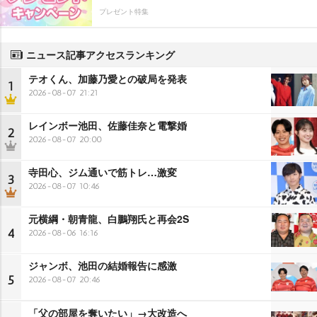
プレゼント特集
ニュース記事アクセスランキング
テオくん、加藤乃愛との破局を発表
1
2026-08-07 21:21
レインボー池田、佐藤佳奈と電撃婚
2
2026-08-07 20:00
寺田心、ジム通いで筋トレ…激変
3
2026-08-07 10:46
元横綱・朝青龍、白鵬翔氏と再会2S
4
2026-08-06 16:16
ジャンボ、池田の結婚報告に感激
5
2026-08-07 20:46
「父の部屋を奪いたい」→大改造へ