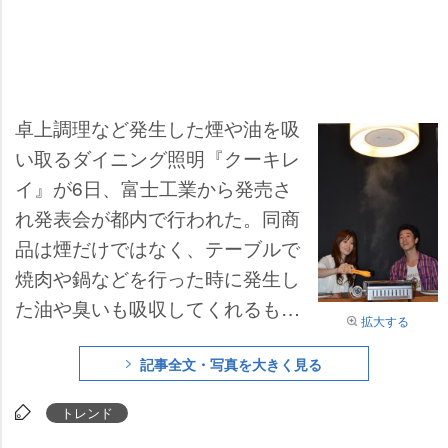
卓上調理など発生した煙や油を吸
い取るダイニング照明『クーキレ
イ』が6日、富士工業から発売さ
れ発表会が都内で行われた。同商
品は煙だけではなく、テーブルで
焼肉や鍋などを行った時に発生し
た油や臭いも吸収してくれるもの
拡大する
で、国内照明器具では国内初の仕
様となる。
記事全文・写真を大きく見る
トレンド