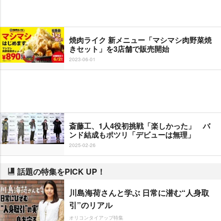
焼肉ライク 新メニュー「マシマシ肉野菜焼
きセット」を3店舗で販売開始
2023-06-01
斎藤工、1人4役初挑戦「楽しかった」 バ
ンド結成もポツリ「デビューは無理」
2025-02-26
話題の特集をPICK UP！
川島海荷さんと学ぶ 日常に潜む“人身取
引”のリアル
オリコンタイアップ特集