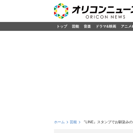
トップ
芸能
音楽
ドラマ&映画
アニメ
ホーム
芸能
『LINE』スタンプでお馴染み