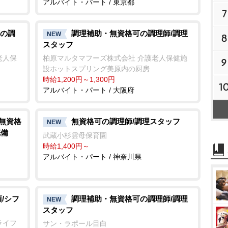
アルバイト・パート / 東京都
7
の調
調理補助・無資格可の調理師/調理
NEW
8
スタッフ
老人保
柏原マルタマフーズ株式会社 介護老人保健施
9
設ホットスプリング美原内の厨房
時給1,200円～1,300円
1
アルバイト・パート / 大阪府
/無資格
無資格可の調理師/調理スタッフ
NEW
完備
武蔵小杉雲母保育園
時給1,400円～
アルバイト・パート / 神奈川県
/シフ
調理補助・無資格可の調理師/調理
NEW
スタッフ
ライフ
サン・ラポール目白