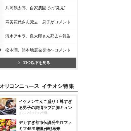
片岡鶴太郎、自家農園での“発見”
寿美花代さん死去 息子がコメント
清水アキラ、良太郎さん死去を報告
0
松本潤、熊本地震被災地へコメント
11位以下を見る
イケメンてんこ盛り！尊すぎ
る男子の純情ラブに胸キュン
オリコンタイアップ特集
デカすぎ都市伝説発生!?ファ
ミマ45％増量作戦再来