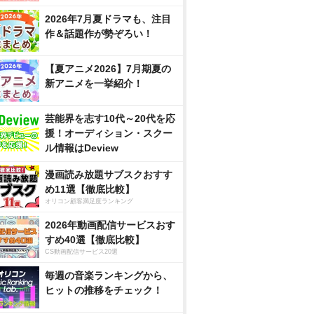
2026年7月夏ドラマも、注目
作＆話題作が勢ぞろい！
【夏アニメ2026】7月期夏の
新アニメを一挙紹介！
芸能界を志す10代～20代を応
援！オーディション・スクー
ル情報はDeview
漫画読み放題サブスクおすす
め11選【徹底比較】
オリコン顧客満足度ランキング
2026年動画配信サービスおす
すめ40選【徹底比較】
CS動画配信サービス20選
毎週の音楽ランキングから、
ヒットの推移をチェック！