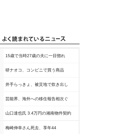
15歳で当時27歳の夫に一目惚れ
研ナオコ、コンビニで買う商品
井手らっきょ、被災地で炊き出し
芸能界、海外への移住報告相次ぐ
山口達也氏 3.4万円の湘南物件契約
梅崎伸幸さん死去、享年44