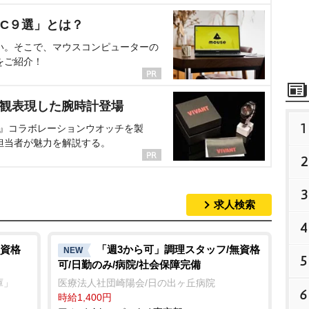
C９選」とは？
い。そこで、マウスコンピューターの
をご紹介！
界観表現した腕時計登場
1
NT』コラボレーションウオッチを製
担当者が魅力を解説する。
2
3
求人検索
4
資格
「週3から可」調理スタッフ/無資格
NEW
5
可/日勤のみ/病院/社会保障完備
庫」
医療法人社団崎陽会/日の出ヶ丘病院
6
時給1,400円