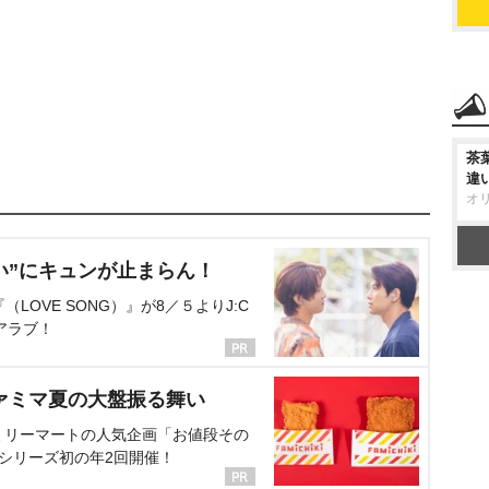
茶
違
オ
い”にキュンが止まらん！
OVE SONG）』が8／５よりJ:C
アラブ！
ァミマ夏の大盤振る舞い
ミリーマートの人気企画「お値段その
、シリーズ初の年2回開催！