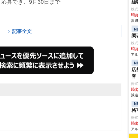
応募でき、9月30日まで
経
株
時給
派遣
N
記事全文
調
株
時給
アル
N
店
客
タ
株
時給
派遣
N
格
株式
時給
アル