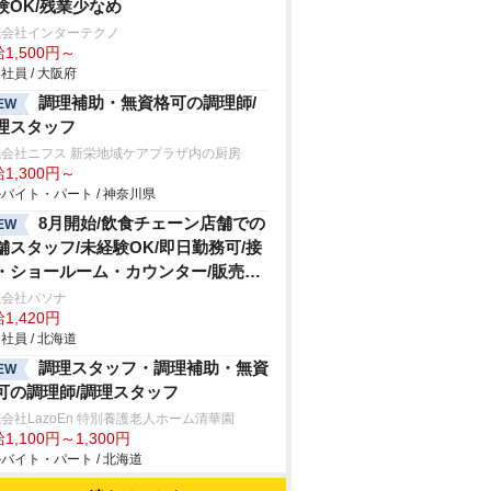
験OK/残業少なめ
式会社インターテクノ
1,500円～
社員 / 大阪府
調理補助・無資格可の調理師/
EW
理スタッフ
式会社ニフス 新栄地域ケアプラザ内の厨房
1,300円～
バイト・パート / 神奈川県
8月開始/飲食チェーン店舗での
EW
舗スタッフ/未経験OK/即日勤務可/接
・ショールーム・カウンター/販売ス
ッフ
式会社パソナ
1,420円
社員 / 北海道
調理スタッフ・調理補助・無資
EW
可の調理師/調理スタッフ
会社LazoEn 特別養護老人ホーム清華園
1,100円～1,300円
バイト・パート / 北海道