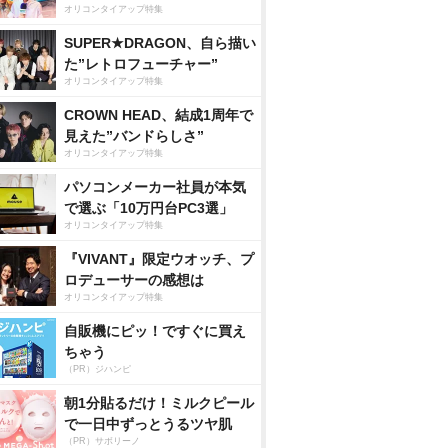
オリコンタイアップ特集
SUPER★DRAGON、自ら描い
た”レトロフューチャー”
オリコンタイアップ特集
CROWN HEAD、結成1周年で
見えた”バンドらしさ”
オリコンタイアップ特集
パソコンメーカー社員が本気
で選ぶ「10万円台PC3選」
オリコンタイアップ特集
『VIVANT』限定ウオッチ、プ
ロデューサーの感想は
オリコンタイアップ特集
自販機にピッ！ですぐに買え
ちゃう
（PR）ジハンピ
朝1分貼るだけ！ミルクピール
で一日中ずっとうるツヤ肌
（PR）サボリーノ