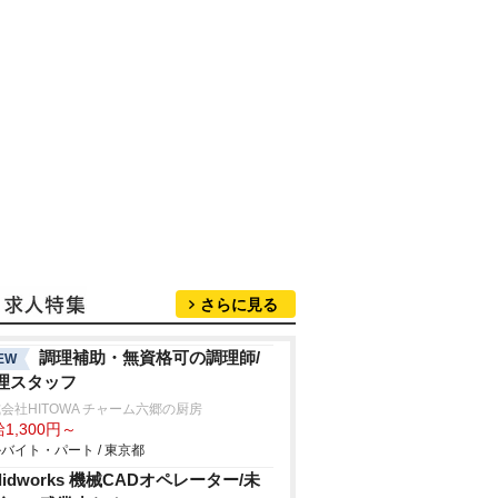
さらに見る
調理補助・無資格可の調理師/
EW
理スタッフ
会社HITOWA チャーム六郷の厨房
1,300円～
バイト・パート / 東京都
olidworks 機械CADオペレーター/未