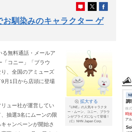
プでお馴染みのキャラクター ゲ
がいる無料通話・メールア
ター「コニー」「ブラウ
なり、全国のアミューズ
9月1日から店頭に登場
N
調
拡大する
フリュー社が運営してい
『LINE』の人気キャラクタ
株式
ー・ムーン、コニー、ブラウ
時給
、抽選3名にムーンの限
ンがプライズになって登場！
アル
（C）NHN Japan Corp.
るキャンペーンが開始さ
S