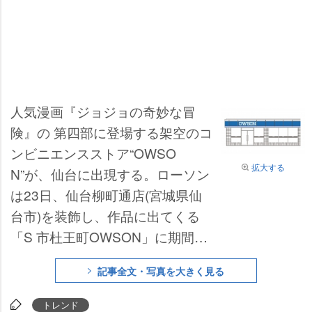
人気漫画『ジョジョの奇妙な冒
険』の 第四部に登場する架空のコ
ンビニエンスストア“OWSO
拡大する
N”が、仙台に出現する。ローソン
は23日、仙台柳町通店(宮城県仙
台市)を装飾し、作品に出てくる
「S 市杜王町OWSON」に期間限
定で変更すると発表。店内ではオ
記事全文・写真を大きく見る
リジナルグッズや書籍やグッズを
集めた特設コーナーを用意する。
トレンド