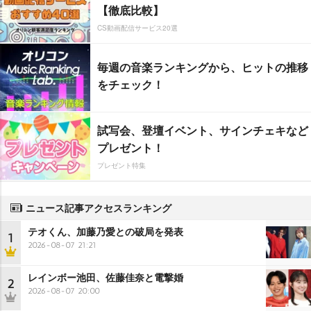
【徹底比較】
CS動画配信サービス20選
毎週の音楽ランキングから、ヒットの推移
をチェック！
試写会、登壇イベント、サインチェキなど
プレゼント！
プレゼント特集
ニュース記事アクセスランキング
テオくん、加藤乃愛との破局を発表
1
2026-08-07 21:21
レインボー池田、佐藤佳奈と電撃婚
2
2026-08-07 20:00