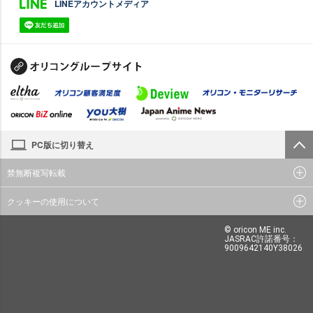
LINEアカウントメディア
PC版に切り替え
禁無断複写転載
クッキーの使用について
© oricon ME inc.
JASRAC許諾番号：
9009642140Y38026