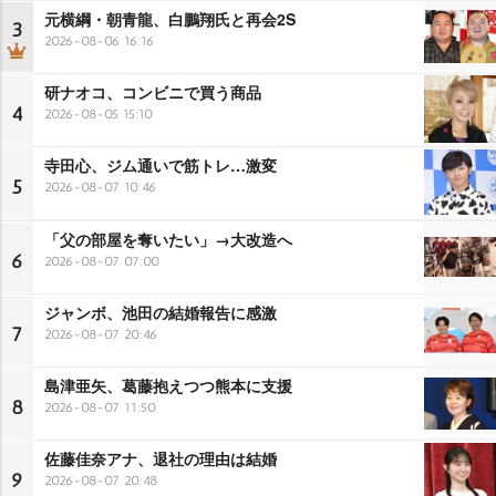
元横綱・朝青龍、白鵬翔氏と再会2S
3
2026-08-06 16:16
研ナオコ、コンビニで買う商品
4
2026-08-05 15:10
寺田心、ジム通いで筋トレ…激変
5
2026-08-07 10:46
「父の部屋を奪いたい」→大改造へ
6
2026-08-07 07:00
ジャンボ、池田の結婚報告に感激
7
2026-08-07 20:46
島津亜矢、葛藤抱えつつ熊本に支援
8
2026-08-07 11:50
佐藤佳奈アナ、退社の理由は結婚
9
2026-08-07 20:48