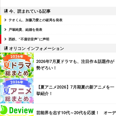
今、読まれている記事
テオくん、加藤乃愛との破局を発表
戸塚純貴、結婚を発表
西鉄、“不適切音声”に声明
オリコン インフォメーション
2026年7月夏ドラマも、注目作＆話題作が
勢ぞろい！
【夏アニメ2026】7月期夏の新アニメを一
挙紹介！
芸能界を志す10代～20代を応援！ オーデ