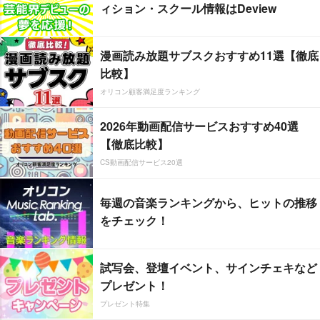
ィション・スクール情報はDeview
漫画読み放題サブスクおすすめ11選【徹底
比較】
オリコン顧客満足度ランキング
2026年動画配信サービスおすすめ40選
【徹底比較】
CS動画配信サービス20選
毎週の音楽ランキングから、ヒットの推移
をチェック！
試写会、登壇イベント、サインチェキなど
プレゼント！
プレゼント特集