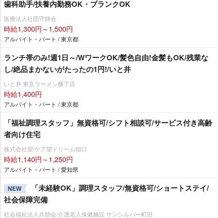
歯科助手/扶養内勤務OK・ブランクOK
医療法人社団守静会
時給1,300円～1,500円
アルバイト・パート / 東京都
ランチ帯のみ!週1日～/WワークOK/髪色自由!金髪もOK/残業な
し/絶品まかないがたったの1円!/いと井
いと井 東京ラーメン横丁店
時給1,400円
アルバイト・パート / 東京都
「福祉調理スタッフ」無資格可/シフト相談可/サービス付き高齢
者向け住宅
株式会社望/ケア望ドリーム稲口
時給1,140円～1,250円
アルバイト・パート / 愛知県
「未経験OK」調理スタッフ/無資格可/ショートステイ/
NEW
社会保障完備
社会福祉法人共助会/介護老人保健施設 サンシルバー町田