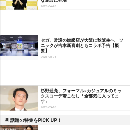
2026-04-28
セガ、常設の旗艦店が大阪に秋誕生へ ソ
ニックが吉本新喜劇ともコラボ予告【概
要】
2026-08-04
杉野遥亮、フォーマル×カジュアルのミッ
クスコーデ着こなし「全部気に入ってま
す」
2026-05-18
話題の特集をPICK UP！