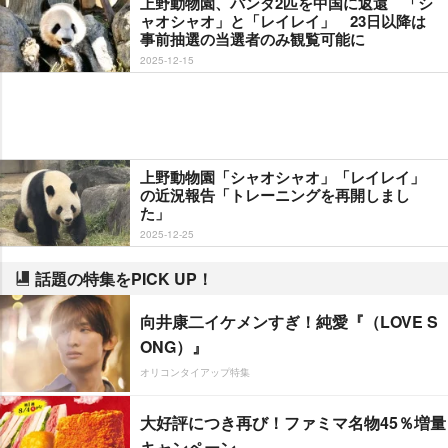
上野動物園、パンダ2匹を中国に返還 「シ
ャオシャオ」と「レイレイ」 23日以降は
事前抽選の当選者のみ観覧可能に
2025-12-15
上野動物園「シャオシャオ」「レイレイ」
の近況報告「トレーニングを再開しまし
た」
2025-12-25
話題の特集をPICK UP！
向井康二イケメンすぎ！純愛『（LOVE S
ONG）』
オリコンタイアップ特集
大好評につき再び！ファミマ名物45％増量
キャンペーン