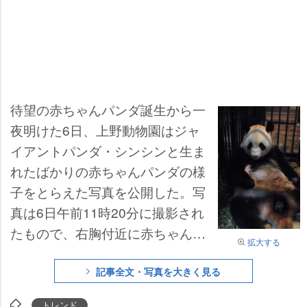
待望の赤ちゃんパンダ誕生から一
夜明けた6日、上野動物園はジャ
イアントパンダ・シンシンと生ま
れたばかりの赤ちゃんパンダの様
子をとらえた写真を公開した。写
真は6日午前11時20分に撮影され
たもので、右胸付近に赤ちゃんを
拡大する
抱えて授乳しているシンシンと、
一生懸命おっぱいを吸っている赤
記事全文・写真を大きく見る
ちゃんパンダの様子をとらえてい
トレンド