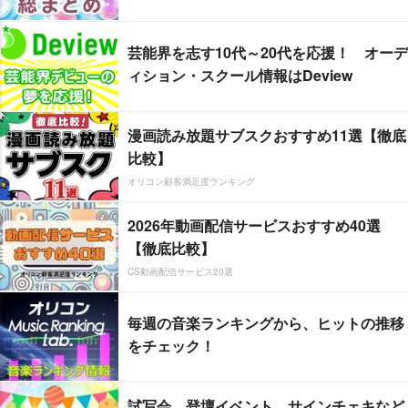
芸能界を志す10代～20代を応援！ オーデ
ィション・スクール情報はDeview
漫画読み放題サブスクおすすめ11選【徹底
比較】
オリコン顧客満足度ランキング
2026年動画配信サービスおすすめ40選
【徹底比較】
CS動画配信サービス20選
毎週の音楽ランキングから、ヒットの推移
をチェック！
試写会、登壇イベント、サインチェキなど