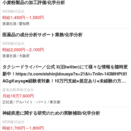
小麦粉製品の加工評価/化学分析
WDB株式会社
時給1,450円～1,550円
派遣社員 / 愛知県
医薬品の成分分析サポート業務/化学分析
WDB株式会社
時給2,000円～2,100円
派遣社員 / 大阪府
タクシードライバー／公式 X(旧twitter)にて様々な情報を随時更
新中！https://x.com/eishinjidousya?s=21&t=Tn0n-143MHPtXf
AGgKwysg■経験者対象！10万円支給※規定あり※未経験の方に
も『キャリアアップ支援金』として10万円支給※規定あり■選べ
盈進自動車株式会社
る給与保証 12か月27万円 or 6か月30万円 未経験者対象！※規定
月給19万7,600円
あり■住宅支援制度あり！（最大50万円）※規定あり
正社員 / アルバイト・パート / 東京都
神経疾患に関する研究のための実験補助/化学分析
WDB株式会社
時給1,700円～1,800円