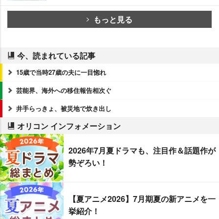
もっと見る
今、読まれている記事
15歳で当時27歳の夫に一目惚れ
芸能界、海外への移住報告相次ぐ
井手らっきょ、被災地で炊き出し
オリコン インフォメーション
2026年7月夏ドラマも、注目作＆話題作が
勢ぞろい！
【夏アニメ2026】7月期夏の新アニメを一
挙紹介！