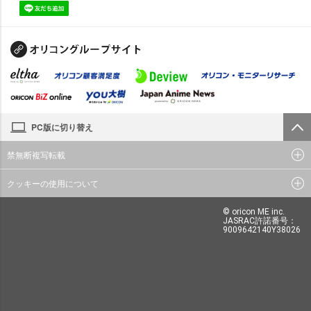
PC版に切り替え
禁無断複写転載
クッキーの使用について
© oricon ME inc.
JASRAC許諾番号：
9009642140Y38026