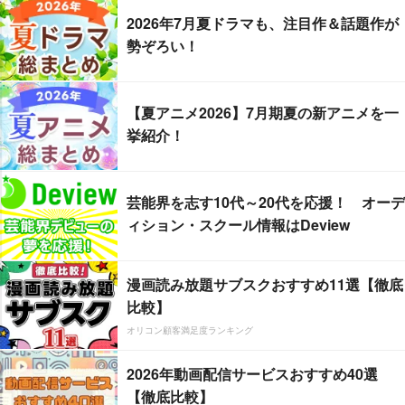
2026年7月夏ドラマも、注目作＆話題作が
勢ぞろい！
【夏アニメ2026】7月期夏の新アニメを一
挙紹介！
芸能界を志す10代～20代を応援！ オーデ
ィション・スクール情報はDeview
漫画読み放題サブスクおすすめ11選【徹底
比較】
オリコン顧客満足度ランキング
2026年動画配信サービスおすすめ40選
【徹底比較】