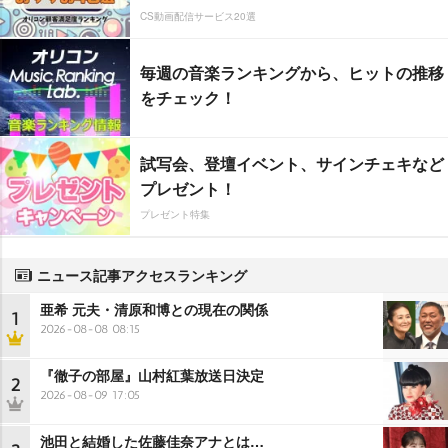
CS動画配信サービス20選
毎週の音楽ランキングから、ヒットの推移
をチェック！
試写会、登壇イベント、サインチェキなど
プレゼント！
プレゼント特集
ニュース記事アクセスランキング
亜希 元夫・清原和博との現在の関係
1
2026-08-08 08:15
『徹子の部屋』山村紅葉放送日決定
2
2026-08-09 17:05
池田と結婚した佐藤佳奈アナとは…