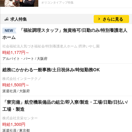
オリコンタイアップ特集
求人特集
さらに見る
「福祉調理スタッフ」無資格可/日勤のみ/特別養護老人
NEW
ホーム
社会福祉法人気づき福祉会/特別養護老人ホーム 摂津いやし園
時給1,177円～
アルバイト・パート / 大阪府
総務にかかわる一般事務/土日祝休み/時短勤務OK
株式会社インターテクノ
時給1,500円～
派遣社員 / 大阪府
「寮完備」航空機装備品の組立/即入寮/製造・工場/日勤/日払い/
工場・製造
株式会社京栄センター
時給1,300円
派遣社員 / 東京都