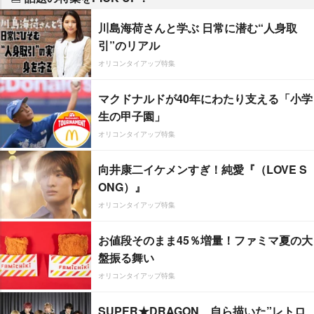
川島海荷さんと学ぶ 日常に潜む“人身取
引”のリアル
オリコンタイアップ特集
マクドナルドが40年にわたり支える「小学
生の甲子園」
オリコンタイアップ特集
向井康二イケメンすぎ！純愛『（LOVE S
ONG）』
オリコンタイアップ特集
お値段そのまま45％増量！ファミマ夏の大
盤振る舞い
オリコンタイアップ特集
SUPER★DRAGON、自ら描いた”レトロ