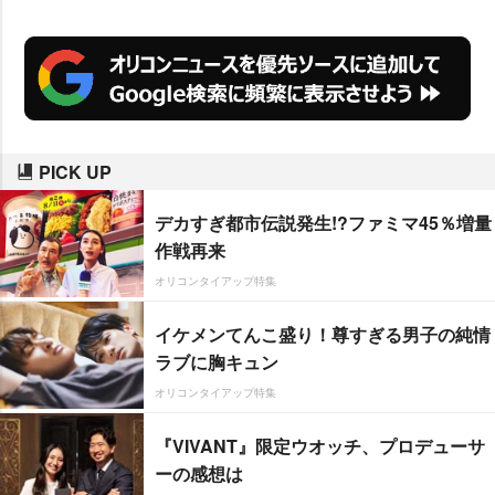
PICK UP
デカすぎ都市伝説発生!?ファミマ45％増量
作戦再来
オリコンタイアップ特集
イケメンてんこ盛り！尊すぎる男子の純情
ラブに胸キュン
オリコンタイアップ特集
『VIVANT』限定ウオッチ、プロデューサ
ーの感想は