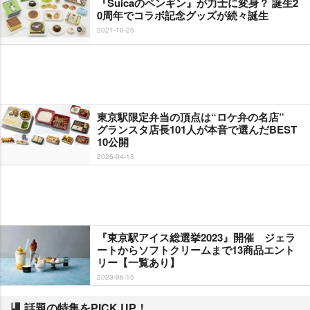
『Suicaのペンギン』が力士に変身？ 誕生2
0周年でコラボ記念グッズが続々誕生
2021-10-25
東京駅限定弁当の頂点は“ロケ弁の名店”
グランスタ店長101人が本音で選んだBEST
10公開
2026-04-13
『東京駅アイス総選挙2023』開催 ジェラ
ートからソフトクリームまで13商品エント
リー【一覧あり】
2023-06-15
話題の特集をPICK UP！