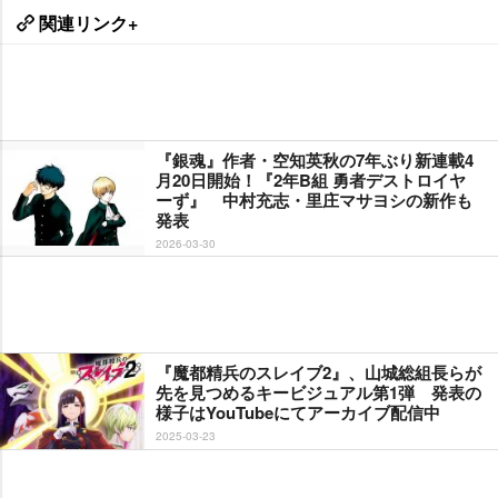
関連リンク+
『銀魂』作者・空知英秋の7年ぶり新連載4
月20日開始！『2年B組 勇者デストロイヤ
ーず』 中村充志・里庄マサヨシの新作も
発表
2026-03-30
『魔都精兵のスレイブ2』、山城総組長らが
先を見つめるキービジュアル第1弾 発表の
様子はYouTubeにてアーカイブ配信中
2025-03-23