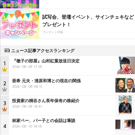
試写会、登壇イベント、サインチェキなど
プレゼント！
プレゼント特集
ニュース記事アクセスランキング
『徹子の部屋』山村紅葉放送日決定
1
2026-08-09 17:05
亜希 元夫・清原和博との現在の関係
2
2026-08-08 08:15
投資家の桐谷さん長年保有の株紹介
3
2026-08-09 18:41
林家ペー、パー子との会話は筆談
4
2026-08-10 18:18