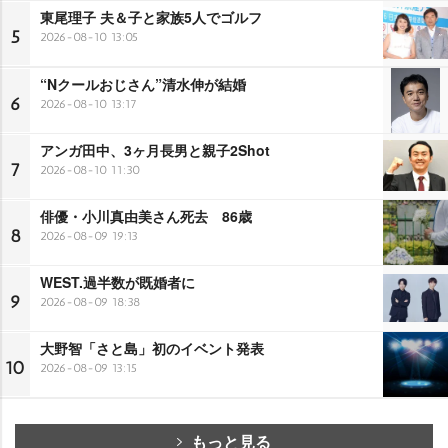
東尾理子 夫＆子と家族5人でゴルフ
5
2026-08-10 13:05
“Nクールおじさん”清水伸が結婚
6
2026-08-10 13:17
アンガ田中、3ヶ月長男と親子2Shot
7
2026-08-10 11:30
俳優・小川真由美さん死去 86歳
8
2026-08-09 19:13
WEST.過半数が既婚者に
9
2026-08-09 18:38
大野智「さと島」初のイベント発表
10
2026-08-09 13:15
もっと見る