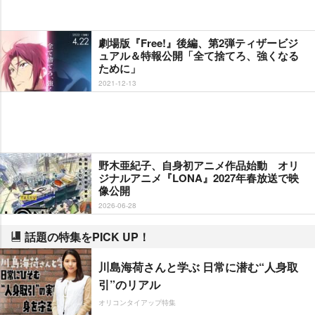
劇場版『Free!』後編、第2弾ティザービジ
ュアル＆特報公開「全て捨てろ、強くなる
ために」
2021-12-13
野木亜紀子、自身初アニメ作品始動 オリ
ジナルアニメ『LONA』2027年春放送で映
像公開
2026-06-28
話題の特集をPICK UP！
川島海荷さんと学ぶ 日常に潜む“人身取
引”のリアル
オリコンタイアップ特集