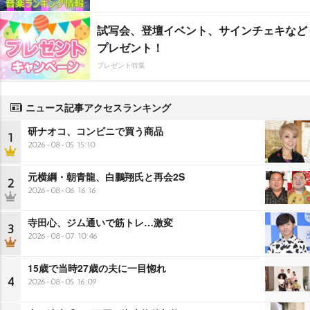
試写会、登壇イベント、サインチェキなど
プレゼント！
プレゼント特集
ニュース記事アクセスランキング
研ナオコ、コンビニで買う商品
1
2026-08-05 15:10
元横綱・朝青龍、白鵬翔氏と再会2S
2
2026-08-06 16:16
寺田心、ジム通いで筋トレ…激変
3
2026-08-07 10:46
15歳で当時27歳の夫に一目惚れ
4
2026-08-05 16:09