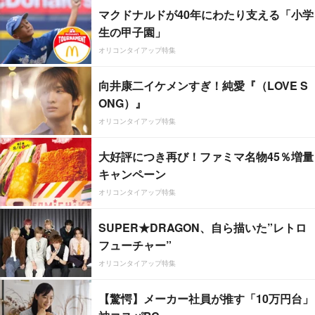
マクドナルドが40年にわたり支える「小学
生の甲子園」
オリコンタイアップ特集
向井康二イケメンすぎ！純愛『（LOVE S
ONG）』
オリコンタイアップ特集
大好評につき再び！ファミマ名物45％増量
キャンペーン
オリコンタイアップ特集
SUPER★DRAGON、自ら描いた”レトロ
フューチャー”
オリコンタイアップ特集
【驚愕】メーカー社員が推す「10万円台」