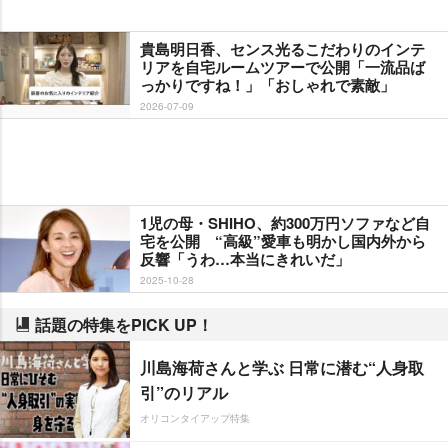
貴島明日香、センス光るこだわりのインテ
リアを自宅ルームツアーで公開「一流品ば
っかりですね！」「おしゃれで素敵」
2026-07-09
1児の母・SHIHO、約300万円ソファなど自
宅を公開 “高級”愛車も明かし国内外から
反響「うわ…本当にきれいだ」
2025-10-28
話題の特集をPICK UP！
川島海荷さんと学ぶ 日常に潜む“人身取
引”のリアル
オリコンタイアップ特集