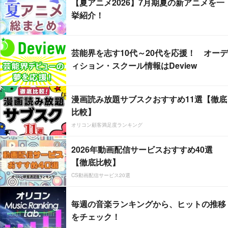
【夏アニメ2026】7月期夏の新アニメを一
挙紹介！
芸能界を志す10代～20代を応援！ オーデ
ィション・スクール情報はDeview
漫画読み放題サブスクおすすめ11選【徹底
比較】
オリコン顧客満足度ランキング
2026年動画配信サービスおすすめ40選
【徹底比較】
CS動画配信サービス20選
毎週の音楽ランキングから、ヒットの推移
をチェック！