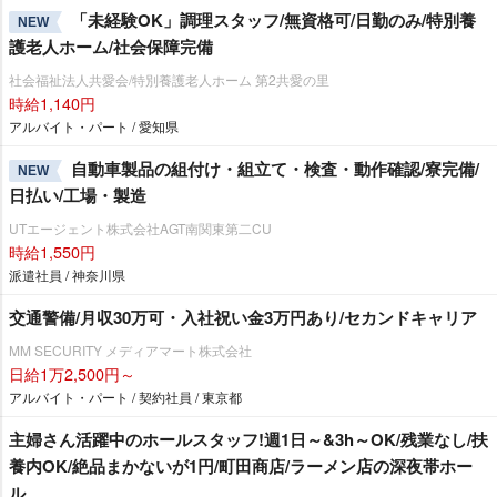
「未経験OK」調理スタッフ/無資格可/日勤のみ/特別養
NEW
護老人ホーム/社会保障完備
社会福祉法人共愛会/特別養護老人ホーム 第2共愛の里
時給1,140円
アルバイト・パート / 愛知県
自動車製品の組付け・組立て・検査・動作確認/寮完備/
NEW
日払い/工場・製造
UTエージェント株式会社AGT南関東第二CU
時給1,550円
派遣社員 / 神奈川県
交通警備/月収30万可・入社祝い金3万円あり/セカンドキャリア
MM SECURITY メディアマート株式会社
日給1万2,500円～
アルバイト・パート / 契約社員 / 東京都
主婦さん活躍中のホールスタッフ!週1日～&3h～OK/残業なし/扶
養内OK/絶品まかないが1円/町田商店/ラーメン店の深夜帯ホー
ル