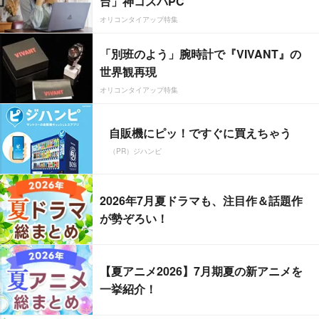
台」神コスパPC
オリコンタイアップ特集
「別班のよう」腕時計で『VIVANT』の
世界観再現
オリコンタイアップ特集
自販機にピッ！ですぐに買えちゃう
（PR）ジハンピ
2026年7月夏ドラマも、注目作＆話題作
が勢ぞろい！
【夏アニメ2026】7月期夏の新アニメを
一挙紹介！