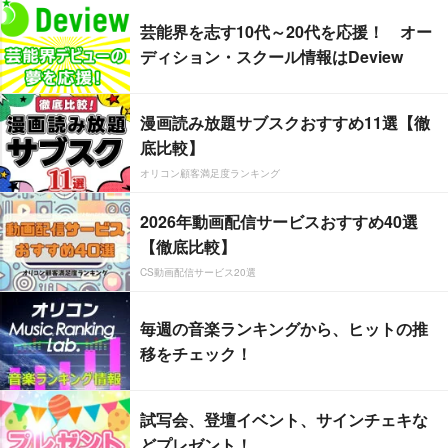
芸能界を志す10代～20代を応援！ オー
ディション・スクール情報はDeview
漫画読み放題サブスクおすすめ11選【徹
底比較】
オリコン顧客満足度ランキング
2026年動画配信サービスおすすめ40選
【徹底比較】
CS動画配信サービス20選
毎週の音楽ランキングから、ヒットの推
移をチェック！
試写会、登壇イベント、サインチェキな
どプレゼント！