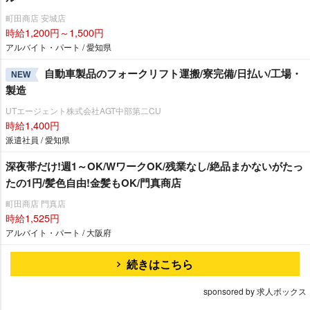
町田商店 安城店
時給1,200円～1,500円
アルバイト・パート / 愛知県
自動車製品のフォークリフト運搬/寮完備/日払い/工場・
NEW
製造
UTエージェント株式会社AGT中部第二CU
時給1,400円
派遣社員 / 愛知県
深夜帯だけ!週1～OK/WワークOK/残業なし/絶品まかないがたっ
たの1円/髪色自由!金髪もOK/門真商店
町田商店 門真店
時給1,525円
アルバイト・パート / 大阪府
続きはこちら
sponsored by 求人ボックス