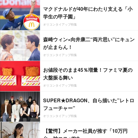
マクドナルドが40年にわたり支える「小
学生の甲子園」
オリコンタイアップ特集
森崎ウィン×向井康二“両片思い”にキュン
が止まらん！
オリコンタイアップ特集
お値段そのまま45％増量！ファミマ夏の
大盤振る舞い
オリコンタイアップ特集
SUPER★DRAGON、自ら描いた”レトロ
フューチャー”
オリコンタイアップ特集
【驚愕】メーカー社員が推す「10万円