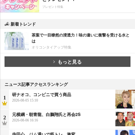
プレゼント特集
新着トレンド
茶葉で一目瞭然の浸透力！味の違いに衝撃を受ける水と
は
オリコンタイアップ特集
もっと見る
ニュース記事アクセスランキング
研ナオコ、コンビニで買う商品
1
2026-08-05 15:10
元横綱・朝青龍、白鵬翔氏と再会2S
2
2026-08-06 16:16
寺田心、ジム通いで筋トレ…激変