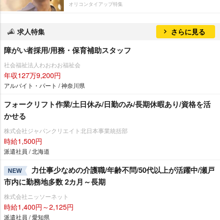
オリコンタイアップ特集
求人特集
さらに見る
障がい者採用/用務・保育補助スタッフ
社会福祉法人わおわお福祉会
年収127万9,200円
アルバイト・パート / 神奈川県
フォークリフト作業/土日休み/日勤のみ/長期休暇あり/資格を活
かせる
株式会社ジャパンクリエイト北日本事業統括部
時給1,500円
派遣社員 / 北海道
力仕事少なめの介護職/年齢不問/50代以上が活躍中/瀬戸
NEW
市内に勤務地多数 2カ月～長期
株式会社ニッソーネット
時給1,400円～2,125円
派遣社員 / 愛知県