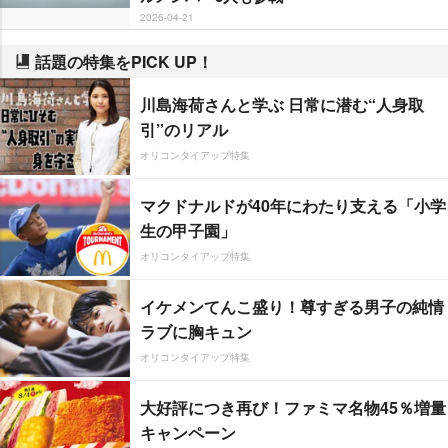
2026-04-21
話題の特集をPICK UP！
川島海荷さんと学ぶ 日常に潜む“人身取
引”のリアル
オリコンタイアップ特集
マクドナルドが40年にわたり支える「小学
生の甲子園」
オリコンタイアップ特集
イケメンてんこ盛り！尊すぎる男子の純情
ラブに胸キュン
オリコンタイアップ特集
大好評につき再び！ファミマ名物45％増量
キャンペーン