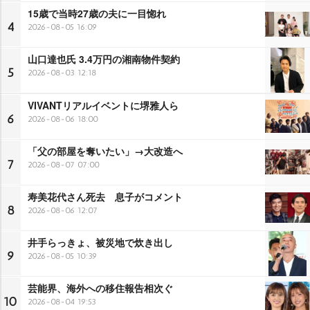
15歳で当時27歳の夫に一目惚れ
4
2026-08-05 16:09
山口達也氏 3.4万円の湘南物件契約
5
2026-08-03 12:18
VIVANTリアルイベントに堺雅人ら
6
2026-08-06 18:00
「父の部屋を奪いたい」→大改造へ
7
2026-08-07 07:00
寿美花代さん死去 息子がコメント
8
2026-08-06 12:07
井手らっきょ、被災地で炊き出し
9
2026-08-05 10:39
芸能界、海外への移住報告相次ぐ
10
2026-08-04 19:53