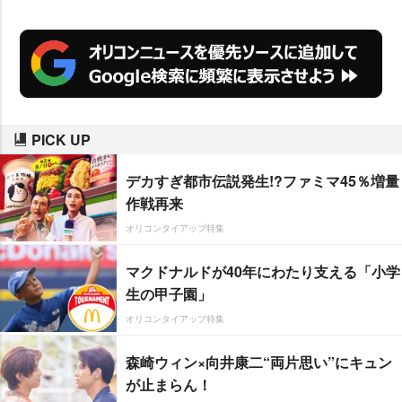
PICK UP
デカすぎ都市伝説発生!?ファミマ45％増量
作戦再来
オリコンタイアップ特集
マクドナルドが40年にわたり支える「小学
生の甲子園」
オリコンタイアップ特集
森崎ウィン×向井康二“両片思い”にキュン
が止まらん！