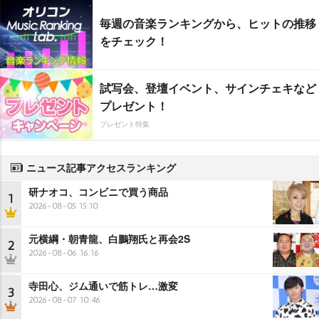
毎週の音楽ランキングから、ヒットの推移
をチェック！
試写会、登壇イベント、サインチェキなど
プレゼント！
プレゼント特集
ニュース記事アクセスランキング
研ナオコ、コンビニで買う商品
1
2026-08-05 15:10
元横綱・朝青龍、白鵬翔氏と再会2S
2
2026-08-06 16:16
寺田心、ジム通いで筋トレ…激変
3
2026-08-07 10:46