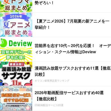
勢ぞろい！
【夏アニメ2026】7月期夏の新アニメを一
挙紹介！
芸能界を志す10代～20代を応援！ オーデ
ィション・スクール情報はDeview
漫画読み放題サブスクおすすめ11選【徹底
比較】
オリコン顧客満足度ランキング
2026年動画配信サービスおすすめ40選
【徹底比較】
CS動画配信サービス20選