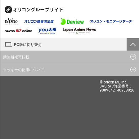
PC版に切り替え
禁無断複写転載
クッキーの使用について
© oricon ME inc.
JASRAC許諾番号：
9009642140Y38026