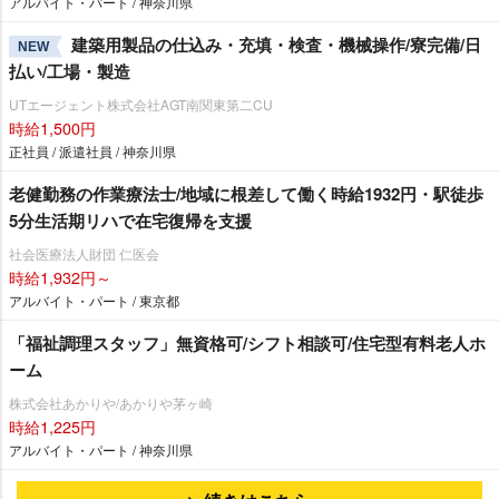
アルバイト・パート / 神奈川県
建築用製品の仕込み・充填・検査・機械操作/寮完備/日
NEW
払い/工場・製造
UTエージェント株式会社AGT南関東第二CU
時給1,500円
正社員 / 派遣社員 / 神奈川県
老健勤務の作業療法士/地域に根差して働く時給1932円・駅徒歩
5分生活期リハで在宅復帰を支援
社会医療法人財団 仁医会
時給1,932円～
アルバイト・パート / 東京都
「福祉調理スタッフ」無資格可/シフト相談可/住宅型有料老人ホ
ーム
株式会社あかりや/あかりや茅ヶ崎
時給1,225円
アルバイト・パート / 神奈川県