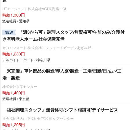
UTエージェント株式会社AGT東海第一CU
時給1,300円
派遣社員 / 愛知県
「週3から可」調理スタッフ/無資格可/午前のみ/介護付
NEW
き有料老人ホーム/社会保障完備
セコムフォート 株式会社/コンフォートガーデンあざみ野
時給1,230円
アルバイト・パート / 神奈川県
「寮完備」車体部品の製造/即入寮/製造・工場/日勤/日払い/工
場・製造
株式会社京栄センター
時給1,400円
派遣社員 / 東京都
「福祉調理スタッフ」無資格可/シフト相談可/デイサービス
社会福祉法人山中福祉会/下和田 ケアセンター
時給1,295円