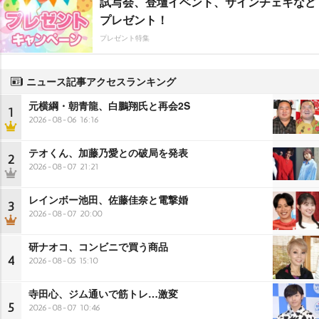
試写会、登壇イベント、サインチェキなど
プレゼント！
プレゼント特集
ニュース記事アクセスランキング
元横綱・朝青龍、白鵬翔氏と再会2S
1
2026-08-06 16:16
テオくん、加藤乃愛との破局を発表
2
2026-08-07 21:21
レインボー池田、佐藤佳奈と電撃婚
3
2026-08-07 20:00
研ナオコ、コンビニで買う商品
4
2026-08-05 15:10
寺田心、ジム通いで筋トレ…激変
5
2026-08-07 10:46