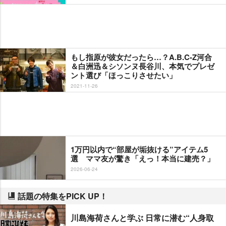
もし指原が彼女だったら…？A.B.C-Z河合
＆白洲迅＆シソンヌ長谷川、本気でプレゼ
ント選び「ほっこりさせたい」
2021-11-26
1万円以内で“部屋が垢抜ける”アイテム5
選 ママ友が驚き「えっ！本当に建売？」
2026-06-24
話題の特集をPICK UP！
川島海荷さんと学ぶ 日常に潜む“人身取