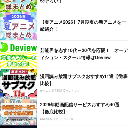
勢ぞろい！
【夏アニメ2026】7月期夏の新アニメを一
挙紹介！
芸能界を志す10代～20代を応援！ オーデ
ィション・スクール情報はDeview
漫画読み放題サブスクおすすめ11選【徹底
比較】
オリコン顧客満足度ランキング
2026年動画配信サービスおすすめ40選
【徹底比較】
CS動画配信サービス20選