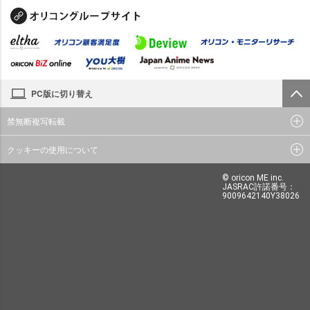
PC版に切り替え
禁無断複写転載
クッキーの使用について
© oricon ME inc.
JASRAC許諾番号：
9009642140Y38026