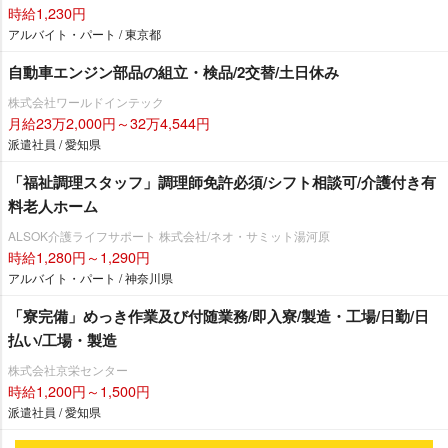
時給1,230円
アルバイト・パート / 東京都
自動車エンジン部品の組立・検品/2交替/土日休み
株式会社ワールドインテック
月給23万2,000円～32万4,544円
派遣社員 / 愛知県
「福祉調理スタッフ」調理師免許必須/シフト相談可/介護付き有
料老人ホーム
ALSOK介護ライフサポート 株式会社/ネオ・サミット湯河原
時給1,280円～1,290円
アルバイト・パート / 神奈川県
「寮完備」めっき作業及び付随業務/即入寮/製造・工場/日勤/日
払い/工場・製造
株式会社京栄センター
時給1,200円～1,500円
派遣社員 / 愛知県