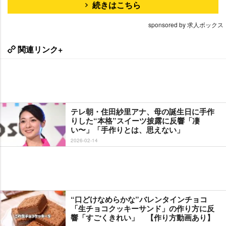
続きはこちら
sponsored by 求人ボックス
関連リンク+
テレ朝・住田紗里アナ、母の誕生日に手作
りした“本格”スイーツ披露に反響「凄
い〜」「手作りとは、思えない」
2026-02-14
“口どけなめらかな”バレンタインチョコ
「生チョコクッキーサンド」の作り方に反
響「すごくきれい」 【作り方動画あり】