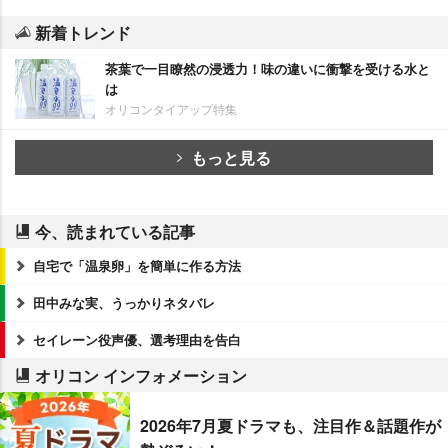
新着トレンド
茶葉で一目瞭然の浸透力！味の違いに衝撃を受ける水と
は
オリコンタイアップ特集
もっと見る
今、読まれている記事
自宅で「温泉卵」を簡単に作る方法
田中みな実、うっかりネタバレ
セイレーン役声優、選考理由を告白
オリコン インフォメーション
2026年7月夏ドラマも、注目作＆話題作が