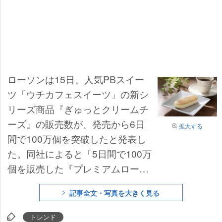
ローソンは15日、人気PBスイー
ツ「ウチカフェスイーツ」の新シ
リーズ商品『ぎゅっとクリームチ
ーズ』の販売数が、発売から6日
拡大する
間で100万個を突破したと発表し
た。同社によると「5日間で100万
個を販売した『プレミアムロール
ケーキ』に次ぐ記録」で、2010年
記事全文・写真を大きく見る
2月に発売された『プレミアムチ
ョコロールケーキ』の“7日で100
トレンド