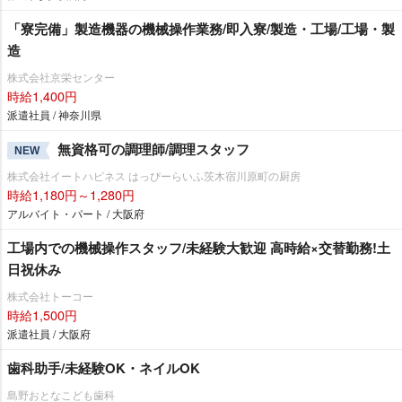
「寮完備」製造機器の機械操作業務/即入寮/製造・工場/工場・製
造
株式会社京栄センター
時給1,400円
派遣社員 / 神奈川県
無資格可の調理師/調理スタッフ
NEW
株式会社イートハピネス はっぴーらいふ茨木宿川原町の厨房
時給1,180円～1,280円
アルバイト・パート / 大阪府
工場内での機械操作スタッフ/未経験大歓迎 高時給×交替勤務!土
日祝休み
株式会社トーコー
時給1,500円
派遣社員 / 大阪府
歯科助手/未経験OK・ネイルOK
島野おとなこども歯科