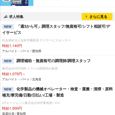
求人特集
さらに見る
「週3から可」調理スタッフ/無資格可/シフト相談可/デ
NEW
イサービス
社会福祉法人知多学園葭池 デイサービスセンター
時給1,140円
アルバイト・パート / 愛知県
調理補助・無資格可の調理師/調理スタッフ
NEW
株式会社HITOWA イリーゼ西岡内の厨房
時給1,075円～
アルバイト・パート / 北海道
化学製品の機械オペレーター・検査・運搬・清掃・原料
NEW
補充/寮完備/日勤/日払い/工場・製造
UTエージェント株式会社AGT東海第一CU
時給1,500円
派遣社員 / 愛知県