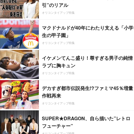
引”のリアル
オリコンタイアップ特集
マクドナルドが40年にわたり支える「小学
生の甲子園」
オリコンタイアップ特集
イケメンてんこ盛り！尊すぎる男子の純情
ラブに胸キュン
オリコンタイアップ特集
デカすぎ都市伝説発生!?ファミマ45％増量
作戦再来
オリコンタイアップ特集
SUPER★DRAGON、自ら描いた”レトロ
フューチャー”
オリコンタイアップ特集