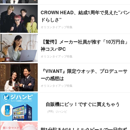
CROWN HEAD、結成1周年で見えた”バン
ドらしさ”
オリコンタイアップ特集
【驚愕】メーカー社員が推す「10万円台」
神コスパPC
オリコンタイアップ特集
『VIVANT』限定ウオッチ、プロデューサ
ーの感想は
オリコンタイアップ特集
自販機にピッ！ですぐに買えちゃう
（PR）ジハンピ
朝1分貼るだけ！ミルクピールで一日中ず