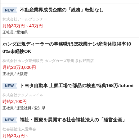
不動産業界成長企業の「総務」転勤なし
NEW
株式会社アールプランナー
月給30万円～40万円
正社員 / 愛知県
ホンダ正規ディーラーの事務職/ほぼ残業ナシ/産育休取得率10
0%/未経験OK
株式会社ホンダ泉州販売 ホンダカーズ泉州 泉佐野西店
月給22万3,000円
正社員 / 大阪府
トヨタ自動車 上郷工場で部品の検査/特典168万/tutumi
NEW
株式会社テクノスマイル
時給2,100円
正社員 / 派遣社員 / 愛知県
福祉・医療を展開する社会福祉法人の「経営企画」
NEW
社会福祉法人愛燦会
月給30万円～