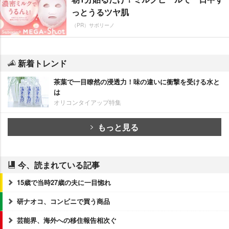
っとうるツヤ肌
（PR）サボリーノ
新着トレンド
茶葉で一目瞭然の浸透力！味の違いに衝撃を受ける水と
は
オリコンタイアップ特集
もっと見る
今、読まれている記事
15歳で当時27歳の夫に一目惚れ
研ナオコ、コンビニで買う商品
芸能界、海外への移住報告相次ぐ