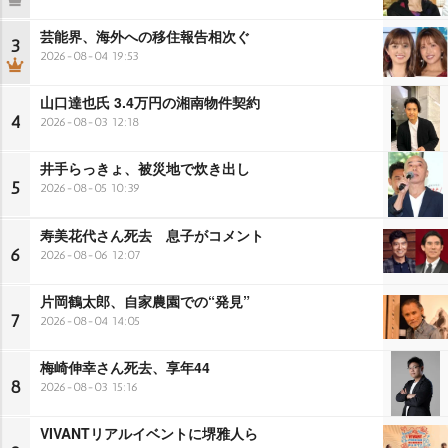
芸能界、海外への移住報告相次ぐ
3
2026-08-04 19:53
山口達也氏 3.4万円の湘南物件契約
4
2026-08-03 12:18
井手らっきょ、被災地で炊き出し
5
2026-08-05 10:39
寿美花代さん死去 息子がコメント
6
2026-08-06 12:07
片岡鶴太郎、自家農園での“発見”
7
2026-08-04 14:05
梅崎伸幸さん死去、享年44
8
2026-08-03 15:16
VIVANTリアルイベントに堺雅人ら