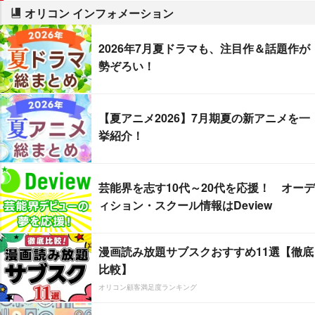
オリコン インフォメーション
2026年7月夏ドラマも、注目作＆話題作が
勢ぞろい！
【夏アニメ2026】7月期夏の新アニメを一
挙紹介！
芸能界を志す10代～20代を応援！ オーデ
ィション・スクール情報はDeview
漫画読み放題サブスクおすすめ11選【徹底
比較】
オリコン顧客満足度ランキング