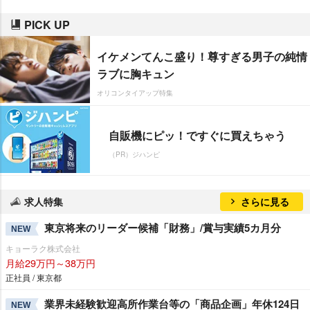
PICK UP
イケメンてんこ盛り！尊すぎる男子の純情
ラブに胸キュン
オリコンタイアップ特集
自販機にピッ！ですぐに買えちゃう
（PR）ジハンピ
求人特集
さらに見る
東京将来のリーダー候補「財務」/賞与実績5カ月分
NEW
キョーラク株式会社
月給29万円～38万円
正社員 / 東京都
業界未経験歓迎高所作業台等の「商品企画」年休124日
NEW