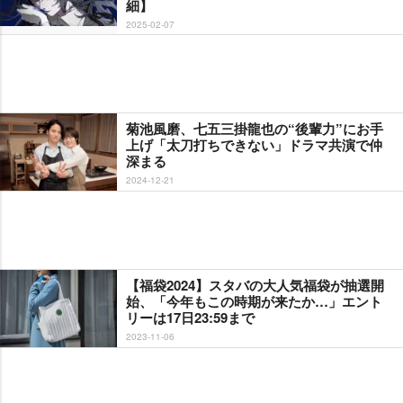
細】
2025-02-07
菊池風磨、七五三掛龍也の“後輩力”にお手
上げ「太刀打ちできない」ドラマ共演で仲
深まる
2024-12-21
【福袋2024】スタバの大人気福袋が抽選開
始、「今年もこの時期が来たか…」エント
リーは17日23:59まで
2023-11-06