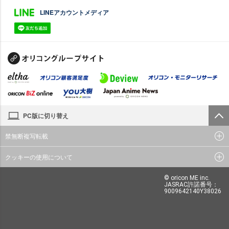
LINEアカウントメディア
PC版に切り替え
禁無断複写転載
クッキーの使用について
© oricon ME inc.
JASRAC許諾番号：
9009642140Y38026